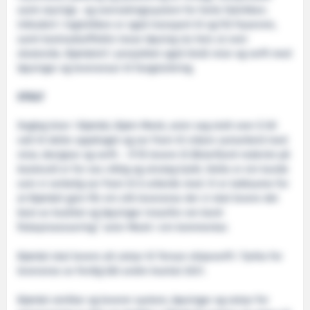
samt styrings- og overvakingssystem for heile fabrikken.
Inkludert i logistikken er også transport til og frå fryserom,
samt kostnadseffektiv losse løysing via heis ut over
skutesida. Bjørdalvil i prosjektet også bistå reiar og verft med
løysingar og leveransar til fangstsikring.
STOLT
Dagleg leiar i Bjørdal, Bjørn Meek, seier seg stolt over å bli
valt til dette oppdraget og ser fram til vidare samarbeid med
reiar, designar og verft. – Å få levere til Østerfjord-rederiet på
Austevoll er for oss viktig og utruleg kjekt. Dette er ein kunde
som vi verkelig ser fram til å arbeide med. Vi er takksame for
at Bjørdali gjen får ein slik leveranse der vi skal levere det
best av kvalitet og løysingar innanfor om bord-
fiskeprosessering,” seier Meek i ein kommentar.
Bjørdal skal levere alt utstyr til Tersan skipsverft i Tyrkia for
leveranse av ferdig båt andre kvartal 2021.
Bjørdal utviklar og leverer system, løysingar og utstyr for