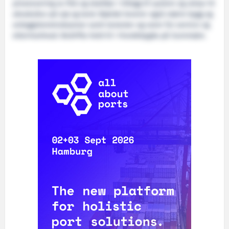
prosessering av fisk og skalldyr i tillegg til system og utstyr til
akvakultur på sjø og land. Bjørdal leverer også større bygg og
anleggskonstruksjonar samt tenester og varer for service og
ettermarknad. Bedrifta held til i Hovdebygda på Sunnmøre.