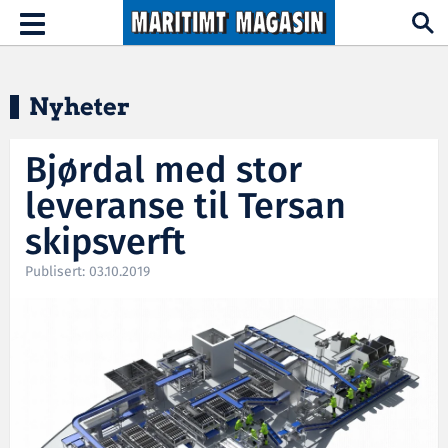
Hopp til hovedinnhold
Toggle
navigation
Nyheter
Bjørdal med stor
leveranse til Tersan
skipsverft
Publisert: 03.10.2019