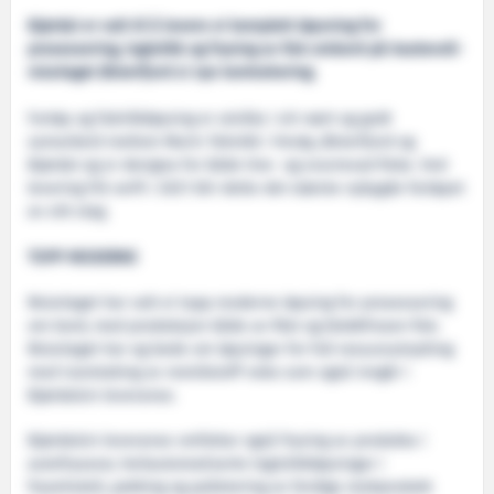
Bjørdal er valt til å levere ei komplett løysning for
prosessering, logistikk og frysing av fisk ombord på Austevoll-
reiarlaget Østerfjord si nye kontrahering.
Fartøy og fabrikkløysing er utvikla i eit nært og godt
samarbeid mellom Marin Teknikk i Herøy, Østerfjord og
Bjørdal og er designa for både line- og snurrevad fiske. Ved
levering frå verft i 2021 blir dette det største nybygde fartøyet
av sitt slag.
TOPP MODERNE
Reiarlaget har valt ei topp moderne løysing for prosessering
om bord, med produksjon både av filet og blokkfrosen fisk.
Reiarlaget har og bede om løysingar for full ressursutnytting
med ivaretaking av restråstoff noko som også inngår i
Bjørdalsin leveranse.
Bjørdalsin leveranse omfattar også frysing av produkta i
autofrysarar, heilautomatiserte logistikkløysingar i
frysehotell, pakking og palletering av ferdige sluttprodukt