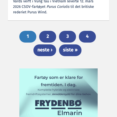
Vards verft i Vung Tau i Vietnam leverte 12. mars
2026 CSOV-fartøyet
Purus Coriolis
til det britiske
rederiet Purus Wind.
1
2
3
4
neste ›
siste »