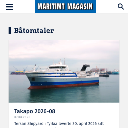
Hopp til hovedinnhold
Toggle
navigation
Båtomtaler
Takapo 2026-08
07.08.2026
Tersan Shipyard i Tyrkia leverte 30. april 2026 sitt