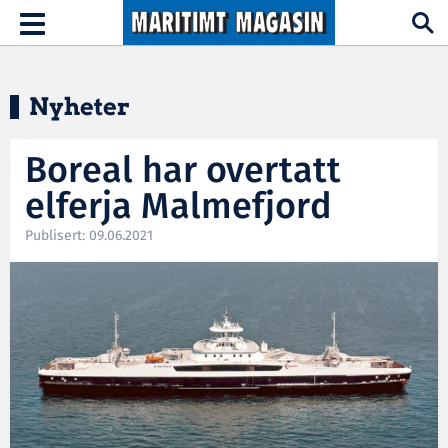
Hopp til hovedinnhold
Toggle
navigation
Nyheter
Boreal har overtatt
elferja Malmefjord
Publisert: 09.06.2021