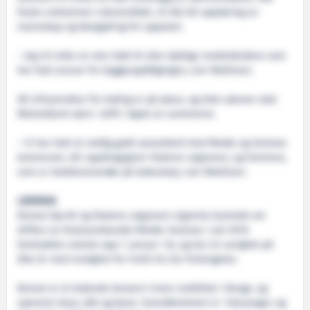
ferjen ankommer ruteområdet, vil det bli opplæring av
mannskap og klargjøring for oppstart.
– Jeg vil rette en stor takk til våre dyktige medarbeidere som
har hatt ansvar for byggeoppfølgingen, sier Mathisen.
All infrastruktur for lading er på plass, og etter planen skal
Malmefjord være i drift i løpet av sommeren.
– Vi har hatt et veldig godt samarbeid med Molde og Vestnes
kommuner, vår oppdragsgiver Statens vegvesen, og Siemens,
som er totalleverandør på ladeutstyr, sier Mathisen.
LEDENDE
Boreal Sjø AS og Statens vegvesen signerte kontrakt om
driften av ferjesambandet Molde–Vestnes i juli 2019.
Kontrakten startet opp 1. januar i år, og har en varighet på
åtte år med mulighet for inntil tre års forlengelse.
Boreal er et ledende konsern innen mobilitet i Norge, og
opererer buss, båt og bane. Hovedkontoret er i Stavanger, og