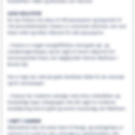
ferjedriften i Møre og Romsdal, sier Førsvoll.
GODE FASILITETER
De nye ferjene har plass til 399 passasjerer og kapasitet til
120 personbilenheter. ferjene er universelt utformet, noe som
betyr enkel og sikker tilkomst for alle passasjerer.
– Ferjene er meget energieffektive med gode sjø- og
manøveregenskaper, og har også et lavere støynivå enn
konvensjonelle ferjer, sier daglig leder Steinar Mathisen i
Boreal Sjø.
Det er lagt stor vekt på gode fasiliteter både for de reisende
og for mannskapet.
– Ferjene har moderne salonger med store vindusflater og
forskjellige typer sittegrupper. Det blir også en moderne
kioskløsning med et godt og variert vareutvalg, sier Mathisen.
I DRIFT I SOMMER
Malmefjord skal nå seiles hjem til Norge, og seilingstiden er
estimert til rundt tre uker avhengig av værforholdene. Når