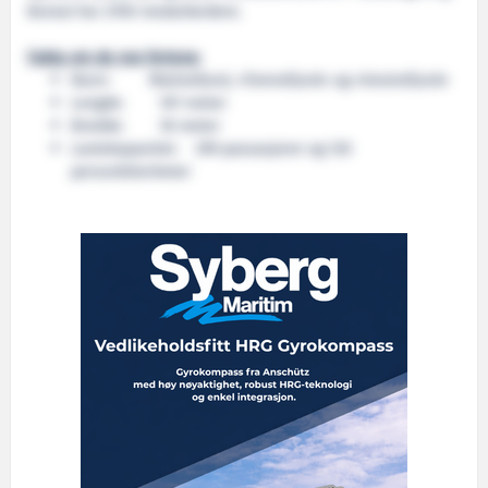
Boreal har 2700 medarbeidere.
Fakta om de nye ferjene:
Navn: Malmefjord, «Tomrefjord» og «Vestrefjord»
Lengde: 107 meter
Bredde: 18 meter
Lastekapasitet: 399 passasjerer og 120
personbilenheter