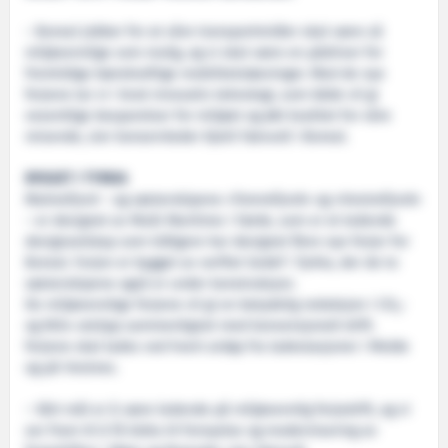
– Boreal jobber for at våre transportmidler skal være så
miljøvennlige som mulig, og vi skal være en pådriver for
fremtidige bærekraftige mobilitetsløsninger. Med de nye
ferjene tar vi i bruk innovativ teknologi, som både vil gi
vesentlige besparelser for miljøet og økt kvalitet for våre
reisende, sier konsernleder Kjetil Førsvoll i Boreal.
BYGGET I TYRKIA
Malmefjord – og søsterskipene «Tomrefjord» og «Vestrefjord»
– er designet av Multi Maritime i Førde, som er et ledende
designselskap som tidligere har designet flere nye ferjer for
Boreal. Ferjen er bygget av verftet Sedef i Tyrkia, der de to
søsterskipene også er under konstruksjon.
De miljøvennlige ferjene vil gi en betydelig reduksjon i CO
-
2
og NOx-utslipp sammenlignet med konvensjonell drift.
ferjene skal lades ved hvert anløp fra ladestasjoner i Molde
og på Vestnes.
– Vårt mål er å være ledende på miljøvennlig ferjedrift, og vi
ser fram til å få bidra til fornyelse og modernisering av