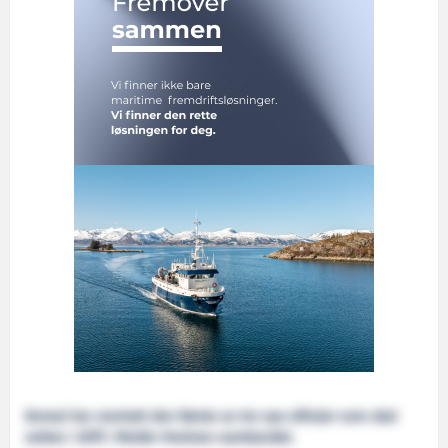
Boreal har overtatt den første av tre nye elferjer som skal
settes i drift i Molde–Vestnes-sambandet.