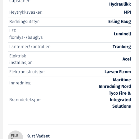
Capstaner:
Hydraulikk
Høytrykksvasker:
MPI
Redningsutstyr:
Erling Haug
LED
Luminell
flomlys-/bauglys
Lanterner/kontroller:
Tranberg
Elektrisk
Acel
installasjon:
Elektronisk utstyr:
Larsen Elcom
Maritime
Innredning:
Innredning Nord
Tyco Fire &
Branndeteksjon:
Integrated
Solutions
Kurt Vadset