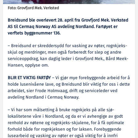
Foto: Grovfjord Mek. Verksted
Breidsund ble overlevert 28. april fra Grovfjord Mek. Verksted
AS til Cermaq Norway AS avdeling Nordland. Fartøyet er
verftets byggenummer 136.
– Breidsund er skreddersydd for vasking av nøter, rognkjeks-
skjul og merdringer, men også forberedt for slep og andre
serviceoppdrag, kan daglig leder i Grovfjord Mek., Bård Meek-
Hansen, opplyse om.
BLIR ET VIKTIG FARTØY
– Vi gjør mye forebyggende arbeid for å
holde lusenivåene lave, og Breidsund blir viktig for oss i dette
arbeidet, sier Frode Holmvaag, drift og serviceleder ved
avdeling Nordland i Cermaq Norway.
– Vi har som målsetting å bruke rognkjeks på alle sjø-
lokalitetene våre i Nordland, og da er vi avhengige av godt
renhold av nøtene og rognkjeks-skjulene, for å få optimale
forhold både for rognkjeksen og for laksen. Forebyggende
lusearbeid og vasking av nøter er også viktig for å innfri