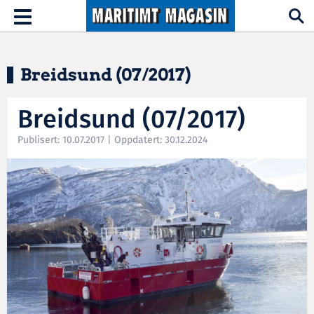
Hopp til hovedinnhold
Toggle
navigation
Breidsund (07/2017)
Breidsund (07/2017)
Publisert: 10.07.2017 | Oppdatert: 30.12.2024