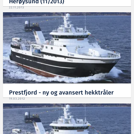
Herøysund (11/2013)
22.11.2013
Prestfjord - ny og avansert hekktråler
19.03.2012