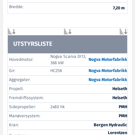
Bredde:
7,20 m
UTSTYRSLISTE
Nogva Scania DI13,
Hovedmotor:
Nogva Motorfabrikk
368 kW
Gir:
HC258
Nogva Motorfabrikk
Aggregater:
Nogva Motorfabrikk
Propell:
Helseth
Fremdriftssystem:
Helseth
Sidepropeller:
2x80 hk
PMH
Manøversystem:
PMH
Kran:
Bergen Hydraulic
Lorentzen