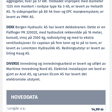
aggregater, hver på 57 kW. Trebladet vripropell med diameter
1325 mm montert i rordyse type Ka 3-65, er levert av Helseth
AS. To sidepropeller på 80 hk hver og EPC manøversystem, er
levert av PMH AS.
DEKK
Bergen Hydraulic AS har levert dekkskranen. Dette er en
Palfinger PK 32002E, med hydraulisk rekkevidde på 16 meter,
konsoll, vinsj på 2500 kg, radiostyring og med to ekstra
ventilseksjoner. En capstan på fem tonn og to på to tonn, er
levert av Lorentzen Hydraulikk AS. Redningsutstyr er levert av
Erling Haug AS.
DIVERSE
Innredning og innredningsarbeid er levert og utført av
Maritime Innredning Nord AS. Elektrisk installasjon om bord er
gjort av Acel AS, og Larsen Elcom AS har levert det
elektroniske utstyret.
HOVEDDATA
Lengde o.a.:
14,99 m