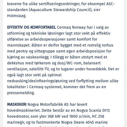
kravene fra ulike sertifiseringsordninger, for eksempel ASC-
standarden (Aquaculture Stewardship Council), sier
Holmvaag.
EFFEKTIV OG KOMFORTABEL
Cermaq Norway har i valg av
utforming og tekniske løsninger lagt stor vekt på effektiv
utførelse av arbeidsoperasjoner samt komfort for
mannskapet. Båten er derfor bygget med et romslig rorhus
med pentry og sittegruppe samt egen arbeidsposisjon for
kjøring av vaskeanlegg. I tillegg er båten utstyrt med et
dekkshus med tørkerom og dusj/WC-rom, balansert
ventilasjon, satellitt-TV, og to lugarer under hoveddekk. Det er
også lagt stor vekt på optimal
nedvasking/desinfiseringsløsning ved forflytting mellom ulike
lokaliteter i Cermaq-systemet, kommer det frem av en
pressemelding.
MASKINERI
Nogva Motorfabrikk AS har levert
hovedmaskineriet. Dette består av en Nogva Scania DI13
hovedmotor, som yter 368 kW ved 1800 o/min, HC 258
marinegir, og to fastmonterte Nogva Deere 4045 marine