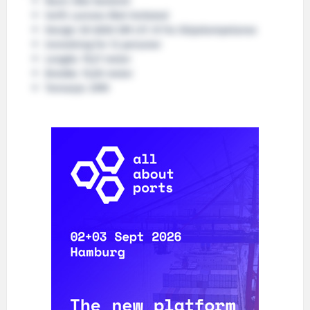
Navn: Ikke bestemt
Verft: Larsnes Mek Verksted
Design: SK 6000 DM LFC III fra Skipskompetanse
Innredning for 12 personer
Lengde: 79,27 meter
Bredde: 15,00 meter
Tonnasje: 2999