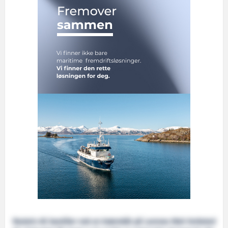
Rostein AS bestiller nok en brønnbåt på Larsnes Mek Verksted