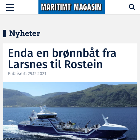
Hopp til hovedinnhold
Toggle
navigation
Nyheter
Enda en brønnbåt fra
Larsnes til Rostein
Publisert: 29.12.2021