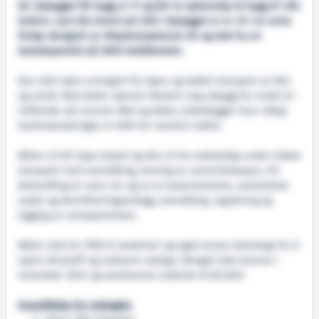
AS. Nybygget får bygg nr 71 og blir et søsterskip til bygg 67 «Ro
Sailor», som ble levert juli 2021. Nybygget er nr. 10 i en serie
fartøy designet av Skipskompetanse AS og skal ha en
lastekapasitet på 2800 kubikkmeter.
Den skal være arrangert for åpen og lukket transport av fisk
og smolt. Med dette nærmer Rostein seg nybygg for rundt 3,5
milliarder på Larsnes Mek og dette underbygger hvor viktig
havbruksnæringen er blitt for maritim sektor.
Båten vil bli topp utstyrt og den vil ha nullutslipp under lukket
transport med overvåking, rensing av vannsirkulasjon, UV-
behandling av vann inn og ut av lasterommene, automatisk
vaske og desinfiseringsanlegg, overvåking, regulering og
logging av vannparameter.
Båten skal ha TIER III maskineri og også annen teknologi for å
spare drivstoff og redusere utslipp. Skroget skal leveres i
november 2022 og overleveres rederiet 01.05.2023
Hovedfakta for nybygget: