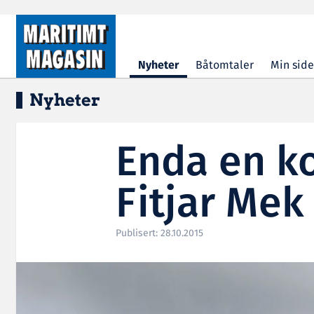
Hopp til hovedinnhold
Nyheter
Båtomtaler
Min side
Nyheter
Enda en ko
Fitjar Mek
Publisert: 28.10.2015