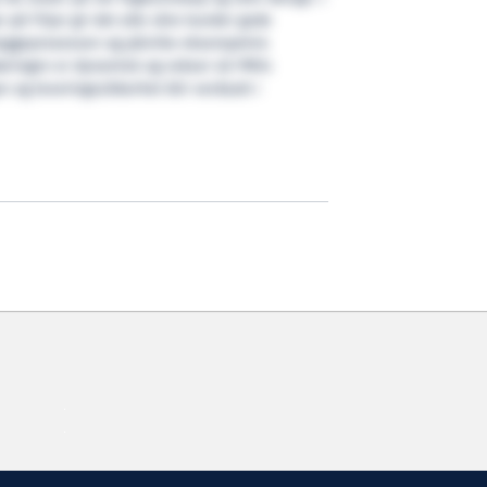
 på Fitjar gir det alle våre kunder gode
 byggeprosessen og påvirke eksempelvis
æringen er dynamisk og vokser så FMVs
en og leveringssikkerhet blir verdsatt i