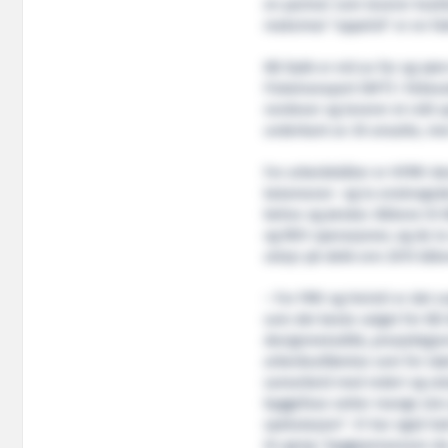
en partner som leverer kvalit
maksimal "oppetid" er en fak
KB Dykk er eid av far og søn
Fisketransport (NFT) i felle
nordover og leverer et vidt sp
underkant av 30 ansatte, men 
For arbeidsbåter er HFMV desi
katamaran- og to enskrogsdes
behov og ønsker. Båtene til 
og ROV operasjoner, og de to
utstyr på dekk enn 2015 båte
– For FMV og Heimli er det sv
som det beste valget for KB 
designmetodikk, prosjektgjen
arbeidsutførelse som for stør
samarbeid med rederi og uts
byggefase setter mange stor 
spekulasjon". Vi har også h
én gang i byggeprosessen da 