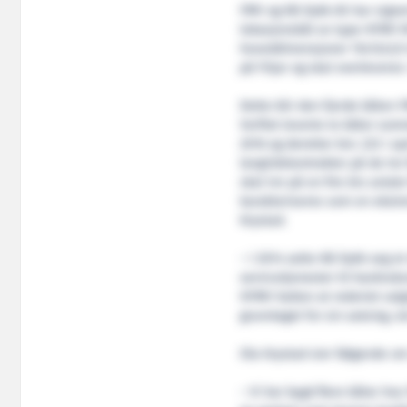
FMV og KB Dykk AS har signe
lokasjonsbåt av type HFMV W
hoveddimensjoner 15x12x3,9 
på Fitjar og skal overleveres 
Dette blir den fjerde båten 
Verftet leverte to båter som
2016 og deretter bnr. 223 i ap
langtidskontrakter på de tre
skal inn på en fire års avta
karakteriseres som en ekstre
Krystad.
– I 2014 satte KB Dykk seg e
servicetjenester til havbruks
HFMV hatten at rederiet val
grunnlaget for sin satsing, s
Ola Krystad sier følgende om
– Vi har bygd flere båter ho