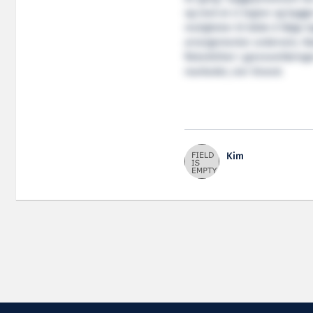
og med at vi tegner og bygger
muligheter til både å følge
arrangementer underveis. N
fleksibilitet i gjennomføring
markedet, sier Strand.
Kim