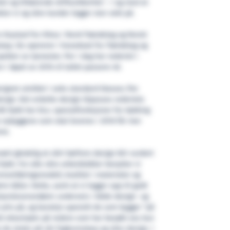
et og tilhørende driftssikkerhet – i og med at
tor vi og våre kunder legger stor vekt på.
n Krystad fra Vikna i Nord-Trøndelag og Norsk
sskap. De opererer i hovedsak fra Trøndelag og
ekter av tjenester. Per i dag har rederiet i
i løpet av 2016 vil tallet passere 40.
gnet utviklet i seks standard klasser, fire
ign. Det enkelte design tilpasses rederiets
KB Dykk har bl.a. spesialfunksjoner for dykking
 nybyggene som skal leveres i 2016 får mer
ne.
ært gledelig at vårt Sørfonn design blir vurdert
Dykk. For alle våre arbeidsbåter benytter vi
nomføringsmodell, kvalitet i materialer og
re båter. Dette, samt at vi legger opp til godt
tyrsleverandører underveis i både design- og
pris på, og kanskje spesielt de som bygger "på
att eksempler på redere som har besøkt oss kun
de stoler på vår fagkunnskap og våre design. I