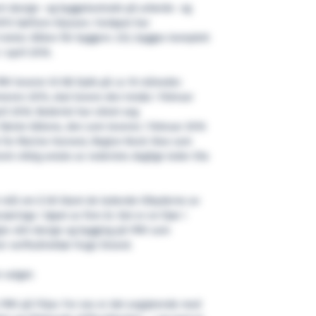
rt design- og byggekontrakt på arbeids- og
15 Sørfonn-klassen. Fartøyet har
meter. Båten får byggenr. 223, bygges komplett
i april 2016.
FMV leverer til KB Dykk på ca 10 måneder.
meren 2015, skal levere den tredje i februar
ril 2016. Rederiet har sikret seg
 første båtene, den som leveres i februar 2016
le for Marine Harvest, Region Nord. Noe som
mt viktig avtale av rederiets daglige leder Ola
t mål om å bli blant de ledende tilbyderne av
næringa i løpet av fem år. Det er en fjær i
gte vårt design og bygging på FMV som
ier verftsdirektør Hugo Strand.
 valget:
s FMV på Fitjar. For oss er det avgjørende med