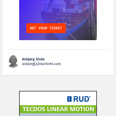
Asbjørg Giske
asbjorg[a]maritimt.com