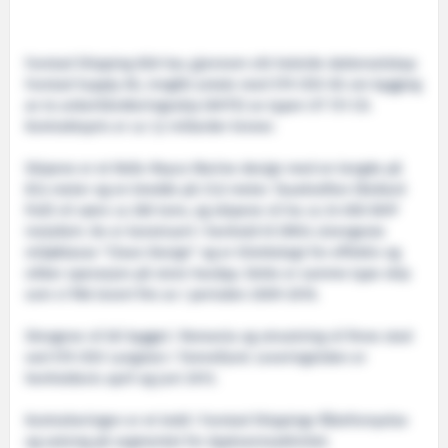
Farstad Shipping ASA har, gjennom sitt heleide datterselskap
Farstad Supply AS, inngått avtale med STX OSV AS om bygging
av to ankerhåndteringsskip (AHTS) av typen UT 731 CD.
Kontraktspris er ca 1,2 millarder kroner.
Skipene er et Rolls-Royce Marine design med en lengde på
87,4 meter og en bredde på 21,0 meter. Tauekraften (Bollard
Pull) vil være ca 260 tonn, og skipene vil ha ca 24 000 BHP
installert. De er konstruert i henhold til DNVs strengeste
miljøklasse "Clean Design" og er tilrettelagt for effektiv og
sikker operasjon på store havdyp. Dette er samme type skip
som vi fikk levert fire av i perioden 2009-2010.
Skrogene vil bli bygget i Romania og utrustning vil finne sted
ved STX OSV Langsten i Tomrefjord. Leveringstiden er
henholdsvis april og juni 2013.
Kontraheringen er et ledd i Farstad Shippings flåtefornyelse
og satsing på segmentet for dyptvannsaktivitet.