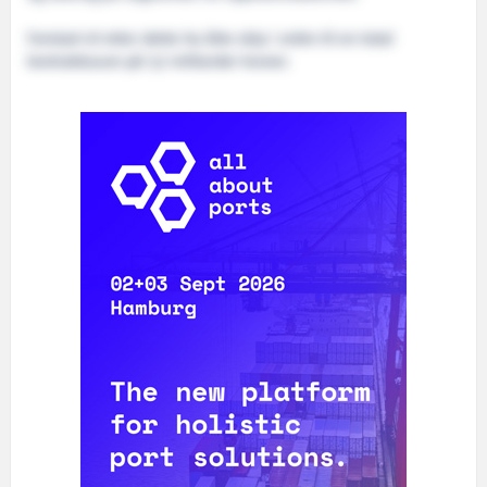
Farstad vil etter dette ha åtte skip i ordre til en total
kontraktssum på 3,2 milliarder kroner.