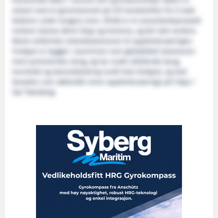
tilsvarende båter i samme fart og bruksområde. Båten er
utstyrt med et generatorsett på 225 hestekrefter for å lade
batterer under lengere turer.
Efrida
er et samarbeidsprosjekt
mellom Salmar, Ørnli Slipp og Siemens, og blir kalt verdens
første elektriske arbeidskatamaran til oppdrettsnæringen.
Fartøyet er bygget i aluminium som glattdekket katamaran
med symmetriske skrog, og har svakt utfallende baug,
tverrhekk og skansekledning rundt hele fartøyet, og skal
benyttes som røkterbåt innen oppdrettsnæringa på Frøya i
Sør Trøndelag.