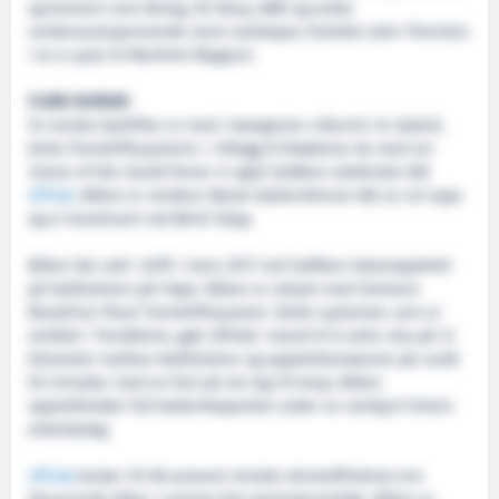
og konsern som Boing, US Navy, ABB og andre
verdensomspennende store selskaper, forteller John Thornton
i en e-post til Maritimt Magasin.
FLERE NORSKE
To norske bedrifter er med i kategorien «Electric & Hybrid,
årets fremdriftssystem». I tillegg til Brødrene Aa med sin
Vision of the Fjords
finner vi også SalMars elektriske båt
Elfrida
. Båten er verdens første batteridrevne båt av sin type
og er konstruert ved Ørnli Slipp.
Båten ble satt i drift i mars 2017 ved SalMars lakseoppdrett
på Kattholmen på Frøya. Båten er utstyrt med Siemens
BlueDrive PlusC fremdriftssystem. Dette systemet, som er
utviklet i Trondheim, gjør
Elfrida
i stand til å seile ruta på 12
kilometer mellom Kattholmen og oppdrettsmærene på rundt
50 minutter med en fart på om lag 10 knop. Båten
opprettholder full batterikapasitet under en vanlig 8-timers
arbeidsdag.
Elfrida
bruker 70-80 prosent mindre drivstofforbruk enn