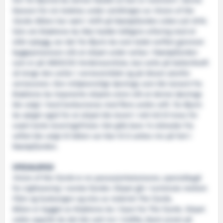
Om Tor Øyvind Aa skriver bladet at han er nominert i denne
klassen for sin ledelse under utviklingen av
Vision of the
Fjords
. Båten har vært i drift på Nærøyfjorden siden juli 2016.
Selv om Brødrene Aa ikke hadde tidligere erfaring med et
slikt nybygg, var det Tor Øyvin Aa som ledet verftet gjennom
byggeprosessen slik at skipet under seilas i Nærøyfjorden
som er på UNESCOS Verdensarvliste, kan seile på batterikraft
så lenge den seiler i verneområdet og på diesel utenfor
vernesonen. Den miljøvennlige løsninga som ble lansert fra
Brødrene Aa imponerte skipets eiere slik at denne løsninga
ble valgt i hard konkurranse med flere andre veft. Tor Øyvin
Aa sørget også for at skipet ble levert i rett tid til tross for
svært korte leveringsfrister. Det gikk bare 14 måneder fra
veftet ble valgt til båten var klar til å settes inn på fart i
Nærøyfjorden.
SPESIALBYGD
Vision of the Fjords
er en passasjerkatamaran, spesialbygd
for sightseeing i norske fjorder. Skipet går i turistrute mellom
Flåm og Gudvangen og eies av rederiet The Fjords.
Båten er bygget av Brødrene Aa i Hyen for The Fjords. Skipet
vakte oppsikt da det ble satt inn i trafikk, blant annet på