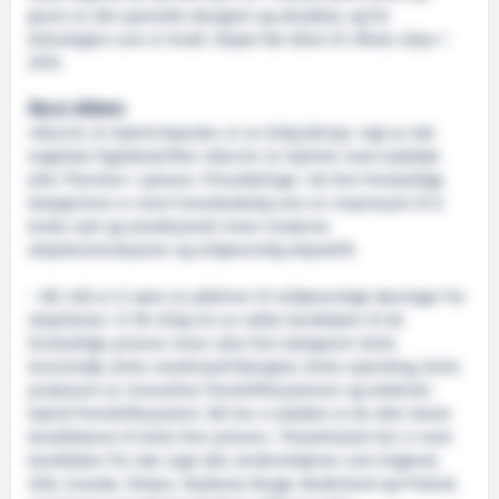
grunn av det spesielle designet og uttrykket, og for
teknologien som er brukt. Skipet ble kåret til «Årets skip» i
2016.
ÅRLIG KÅRING
«Electric & Hybrid Awards» er en årlig kåring i regi av det
engelske fagtidsskriftet «Electric & Hybrid» med redaktør
John Thornton i spissen. Prisutdelinga i de fem forskjellige
kategoriene er ment hovedsakelig som en inspirasjon til å
tenke nytt og utradisjonelt innen moderne
skipskonstruksjoner og miljøvennlig skipsdrift.
– Vår mål er å være en pådriver til miljøvennlige løsninger for
skipsfarten. Vi får årlig inn en rekke kandidater til de
forskjellige prisene innen våre fem kategorier årets
leverandør, årets maskinsjef/designer, årets nytenking, årets
produsent av innovative fremdriftssystemer og elektrisk-
hybrid fremdriftssystem. Nå har vi plukket ut de aller beste
kandidatene til årets fem prisene. I finaleheatet har vi med
kandidater fra nær sagt alle verdenshjørner som England,
USA, Canada, Taiwan, Tyskland, Norge, Nederland og Finland,