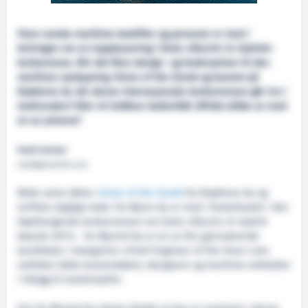
Flere norske maritime bedrifter og personer er med i
knivingen om en topplassering i årets «Electric & Hybrid»-
konkurranse. Blir det flere design- og hederspriser til den
maritime nyskapning
Vision of the Fjords
og teamet på
Brødrene Aa når denne internasjonale konkurransen går inn i
sluttrunden? Eller vil SalMars batteribåt
Elfrida
stikke av med
en av prisene?
Roald Evensen
roald@maritimt.com
Både selve båten
Vision of the Fjords
fra Brødrene Aa og
verftets daglige leder Tor Øyvin Aa er med i finaleheatet i den
høythengende konkurransen om årets «Electric & Hybrid
Awards 2017». Tor Øyvind Aa er en av fire gjenværende
kandidater i kategorien «Chief Engineer of the Year» som
omfatter både konstruktører, designere og maritime arkitekter
i tillegg til maskinsjefer.