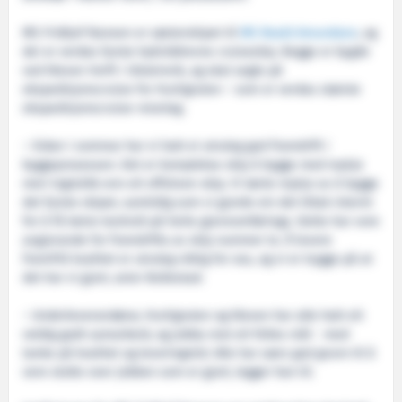
MS Fridtjof Nansen er søsterskipet til
MS Roald Amundsen
, og
dei er verdas fyrste hybriddrevne cruiseskip. Begge er bygde
ved Kleven Verft i Ulsteinvik, og skal segle på
ekspedisjonscruise for Hurtigruten – som er verdas største
ekspedisjonscruise-reiarlag.
– Sidan i sommar har vi hatt ei utruleg god framdrift i
byggeprosessen. Det er komplekse skip å bygge med mykje
meir logistikk enn eit offshore-skip. Vi lærte mykje av å bygge
det fyrste skipet, samtidig som vi gjorde ein del tiltak internt
for å få betre kontroll på heile gjennomføringa. Dette har vore
avgjerande for framdrifta av skip nummer to. Å levere
framifrå kvalitet er utruleg viktig for oss, og vi er trygge på at
det har vi gjort, seier Bollestad.
– Underleverandørar, Hurtigruten og Kleven har alle hatt eit
veldig godt samarbeid, og jobba mot eit felles mål - med
tanke på kvalitet og leveringstid. Alle har særs god grunn til å
vere stolte over jobben som er gjort, legger han til.