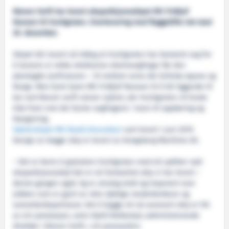
Kleven Verft har levert ekspedisjonsskipet MS Fridtjof
Nansen til Hurtigruten. Overlevering med flaggskifte tok stad
20. desember.
Skipet blir levert så tidleg at Hurtigruten har bestemt seg for
å lansere ei rekke eksklusive ekstraseglingar før den
planlagde jomfruturen – til mellom anna dei britiske øyane og
Norge. Men fyrst kjem MS Fridtjof Nansen til å bli liggande til
kai ved Kleven verft utover nyåret, der Hurtigruten vil bruke
tida fram mot dei fyrste seglingane i mars til opplæring og
klargjering.
Søsterskipet MS Roald Amundsen
vart levert i juni 2019.
Design av begge skip er levert av Kongsberg Maritime AS.
– Det er berre å gratulere Hurtigruten med eit splitter nytt
ekspedisjonsskip! Det er eit fantastisk skip vi har levert –
denne gangen også. Eg er utruleg stolt og imponert over
jobben som er gjort av våre dyktige medarbeidarar og
samarbeidspartnarar. Det å bygge eit så avansert skip er litt
av ein prestasjon, seier Kjetil Bollestad, administrerande
direktør i Kleven Verft, i eit presseskriv.