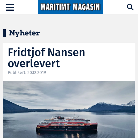
Hopp til hovedinnhold
Toggle
navigation
Nyheter
Fridtjof Nansen
overlevert
Publisert: 20.12.2019