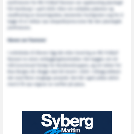
Jomfruturen for MS Fridtjof Nansen var opphaveleg planlagd
frå Hamburg 1. april 2020. Etter ein vellykka prøvetur og
stadfesting av leveringsdato, bestemte Hurtigruten seg for å
legge til ei rekkje nye ekspedisjonscruise før den planlagde
jomfruturen.
Kleven ser framover
I ordreboka til Kleven ligg det etter levering av MS Fridtjof
Nansen to store ombyggingskontrakter. Det bygges om eit
trål/snurrevad-fartøy for NordnesGruppen, og ein lekter for
Boa Barges AS. Begge skal bli levert i 2020. I tillegg jobbast
det med fleire moglege prosjekt. Det blir også jobba aktivt
med å få nye eigarar av verftet på plass.