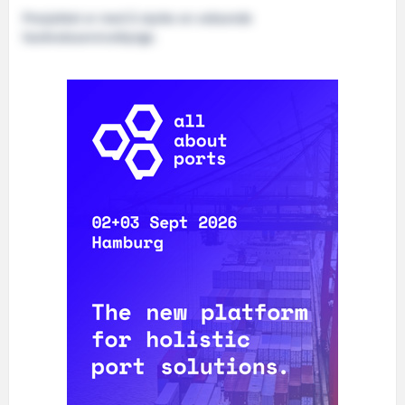
Prosjektet er med å styrke en voksende
havbruksserviceklynge.