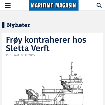
Hopp til hovedinnhold
Toggle
navigation
Nyheter
Frøy kontraherer hos
Sletta Verft
Publisert: 03.12.2015