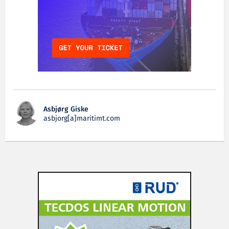
Asbjørg Giske
asbjorg[a]maritimt.com