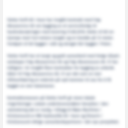
Sletta Verft AS i Aure har inngått kontrakt med Frøy
Akvaservice AS om bygging av et servicefartøy til
havbruksnæringen med levering 31.08.2016. Dette vil bli en
kjempe med 14,9 meters lengde og en bredde på 12 meter.
Fartøyet vil bli bygget i stål og skroget blir bygget i Polen.
Sletta Verft har et langt og godt samarbeid med Helge Gåsø's
selskaper Frøy Akvaservice AS og Frøy Akvaressurs AS. Vi har
tidligere i år inngått flere kontrakter for bygging av arbeids
båter til Frøy Akvaservice AS. Vi ser det som en stor
tillitserklæring at rederiet på nytt kommer til oss for å få
bygget en stor katamaran.
Kontraktsmassen på Sletta Verft gir store lokale
ringvirkninger. Lokale underleverandører benyttes i den
utstrekning det er mulig. I tillegg til Møre Maritime i
Kristiansund er MB Hydraulikk AS i Aure og Elmarin i
Kristiansund viktige samarbeidspartnere i det nye prosjektet.