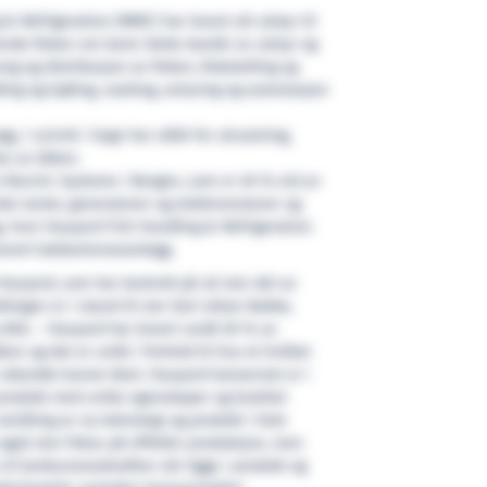
& Refrigeration (MMC) har levert alt utstyr til
nde fisken om bord. Dette består av utstyr og
ing og distribusjon av fisken, fisketelling og
ing og kjøling, vasking, avlusing og automasjon
, i Leirvik i Sogn har stått for utrustning,
lse av båten.
n Electric Systems i Bergen, som er 40 % eid av
ske tavler, generatorer og elektromotorer og
 hvor Havyard Fish Handling & Refrigeration
evert ballastrenseanlegg.
 Havyard, som har kontroll på så stor del av
lingen er i stand til sier Geir Johan Bakke,
ASA. – Havyard har levert rundt 50 % av
en og det er unikt i forhold til hva et hvilket
r utlandet kunne klart. Havyard-konsernet er i
e produkt med unike egenskaper og kvalitet
utvikling av ny teknologi og produkt i hele
 også stor fokus på effektiv produksjon, men
il konkurransekraften vår ligge i produkt og