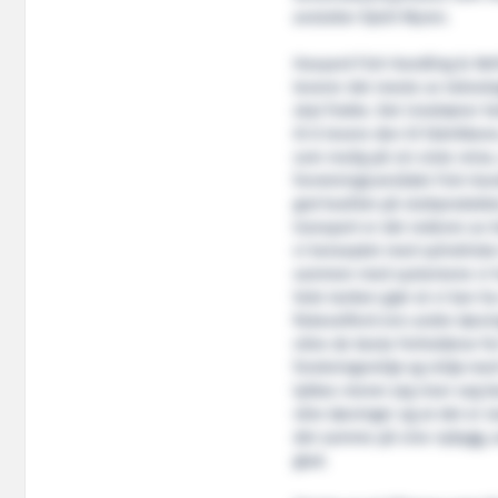
avslutter Kjetil Myren.
Havyard Fish Handling & Refr
leverer det meste av teknol
skal frakte. Det innebærer h
til å levere den til fabrikken
som mulig på sin siste reise,
forretningsområdet Fish Hand
god kvalitet på sluttprodukte
transport er det rederen av
vi konseptet med sylindriske
sammen med systemene vi har 
hele tanken gjør at vi kan h
fiskevelferd enn andre løsning
sikre de beste forholdene f
forskningsmiljø og miljø med 
lykkes mener jeg viser seg b
våre løsninger og at det er s
det samme på sine nybygg, av
glad.