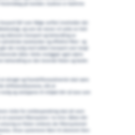
r festmiddag på kvelden. Gudmor er Kathrine
Havyard 587 som ifølge verftet inneholder det
tteknologi, og som de mener vil sette en helt
g og skånsom transport og behandling av
sylindriske lastetanker og effektivt filter- og
jør det mulig med lukket transport over langt
sterende båter. Dette muliggjør også større
m behandling av den levende fisken og bedre
å at skroget og framdriftsmaskineriet skal være
lle driftskondisjonene, slik at
mulig og utslippene til miljøet blir så lave som
mere risiko for smittespredning skal alt vann
t avansert filtersystem i to trinn. Båten blir
avlusing av fisken ombord, der filtersystemet
akselus. Disse systemene fører til ekstremt liten