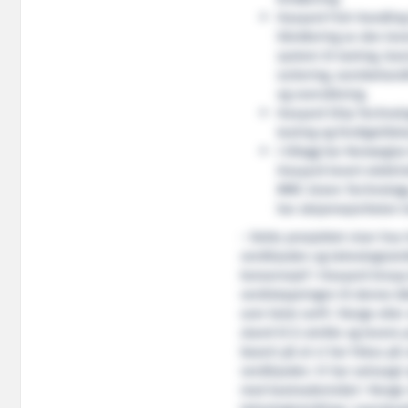
Havyard Fish Handling 
håndtering av den leve
system til lasting, loss
sortering, vannbehandl
og overvåkning.
Havyard Ship Technology
testing og ferdigstille
I tillegg har Norwegia
Havyard levert elektri
MMC Green Technology,
har aksjemajoriteten l
– Dette prosjektet viser hva
verdikjeden og teknologiutvik
konsernsjef i Havyard Group 
verdiskapningen til denne båt
som helst verft i Norge elle
stand til å utvikle og lever
basert på at vi har fokus på 
verdikjeden. Vi har selvsagt
med kostnadsnivået i Norge v