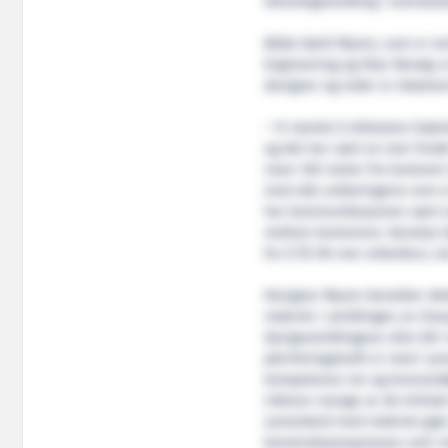
teknologiutvikling i overskue
Både Kjetil Myren, som er s
Engineering og Olav Remøy er
designer og reder er lokalise
– Vi startet å diskutere brø
og det har vært en stor ford
noen 100 meter fra kontoret v
med alle avklaringene som e
har kommunikasjonen vært e
mellom kontorene. Kanskje Kj
for å få litt mer arbeidsro, s
Designer Myren benekter de
rederiet i utviklingen av Hav
designutviklingene våre blir 
påvirkningskraft er med i pr
kompetanse om og leverandøre
inklusiv mange av de kritis
samarbeid med rederiet gjør 
konstruksjonsprosess som vis