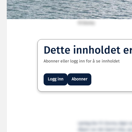
FS Stormy
Dette innholdet e
Abonner eller logg inn for å se innholdet
Logg inn
Abonner
Lørdag ble FS Stormy døpt v
dåpen var det åpent skip, og