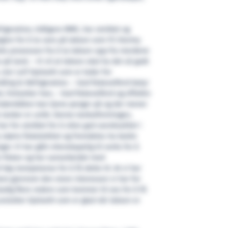
igeration, tidligere MMC, har utviklet og
ogien for å ta vare på laksen som FS Stormy
ele prosessen fra å ta laksen opp fra merdene
e på land. – Vi vil at laksen skal ha det så godt
 sier Leif Gjelseth som er leder for
ling & Refrigeration. – God fiskevelferd betyr
t, fortsetter han, – God fiskevelferd og effektiv
 brønnbåten kan tjene penger på og der mener
 tanker er unikt. Denne tankutformingen,
for utviklet for å sikre god vannkvalitet i
a større fisketetthet og fremdeles ha bedre
er. Vi har gått vitenskapelig til verks for å
or fisken og har samarbeidet med
høy kompetanse for å få dette til. At vi har
est gjennom den store interessen vi har for
tadig flere redere som kommer til oss for å få
slutter Gjelseth som er glad når laksen er