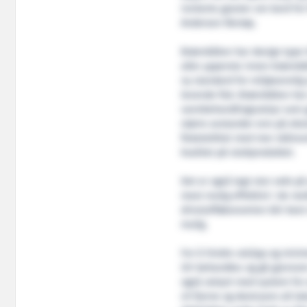
inviterte gjester om bord fo
Andersen Remøy.
Brønnbåten har design type 
aller ypperste innen brønnbå
ny standard for miljøvennli
levende fisk. Brønnbåten har 
vannbehandlingsutstyr som g
større avstander enn på eksi
fisketetthet med mer skånso
kvalitet på sluttproduktet.
Det er også lagt stor vekt p
mest mulig effektivt i de ree
drivstofføkonomien blir best 
mulig.
For å hindre utslipp og mini
UV-behandles og gå gjennom e
også utstyrt med system for 
vil fjerne og destruere all l