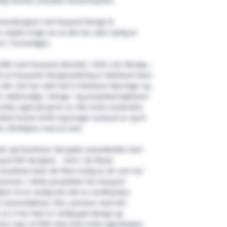
lig framtid, avslutter konsernsjefen.
eniordesigner ved Havyard Design &
 skjønt enige om at det har vært nyttig at
rt i Fosnavågen.
nnbåt med Havyard allerede i 2010, sier Remøy, –
el at Havyards designavdeling er lokalisert bare
årt. Det har vært lett å diskutere løsninger og
r nødvendige i design- og prosjekteringsfasen
nkel, også på grunn av den korte avstanden
etil kunne tenkt seg lengre avstand av og til
ier direktøren med et smil.
tte og framhever det gode samarbeidet med
yard 587 designet. – Som i de fleste
resultatet best når flest mulig av de som har
osessen. I dette prosjektet har Havyard
r til en veldig stor del av verdikjeden,
ke leverandørene. Det, sammen med tett
at vi har hatt en veldig god design og
er seg i et flott skip med unike egenskaper,