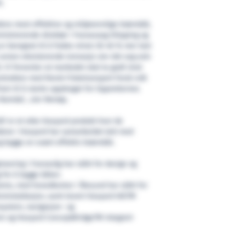
k.
ens mest effektive og miljøvennlige brønnbåt,
nistrerende direktør i Fosnavaag Shipping og
g er beregnet til å frakte minst 30-40 % mer last
annen eksisterende tonnasje sier det seg selv
tt. Vi forventer at markedet skal ta godt imot
ntrakten med Norsk Fisketransport forså vidt
 fram til å starte oppdraget for Oppretternes
 Namdal , sier Remøy.
7 er et ekte Havyard produkt hvor de
ådene i Havyard har samarbeidet tett med
og bygge en svært effektiv brønnbåt.
eering i Fosnavåg har stått for design og
 for å bygge båten.
ms, med hovedkontor i Ålesund har stått for
roinstallasjon, samt levert Havyard IASTM
system, navigasjon- og
 og Havyard ConceptBridgeTM integrert