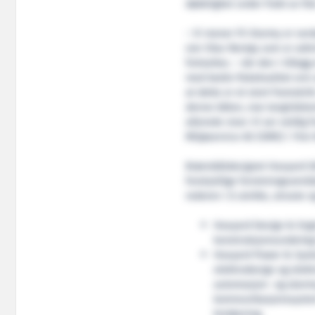
dødelighet under frakt av fis
– Vi mener FS Stormy er verd
sier Olav Remøy som er admi
fortsetter, – når den i tilleg
med bedre fiskekvalitet enn 
at dette er et stort framskri
denne båten, noe langtidsko
allerede viser. Vi ser veldig
Miljøservice AS (OMS) i Ytre
Brønnbåtdesignet Havyard 58
forskjellige forretningsomr
rederen i å utvikle, utruste 
Havyard Design & Engin
konstruksjonsunderlag
Havyard Power & Syste
elektrodesign og elekt
automasjon- og alarm
kommunikasjonssystem
broløsning.