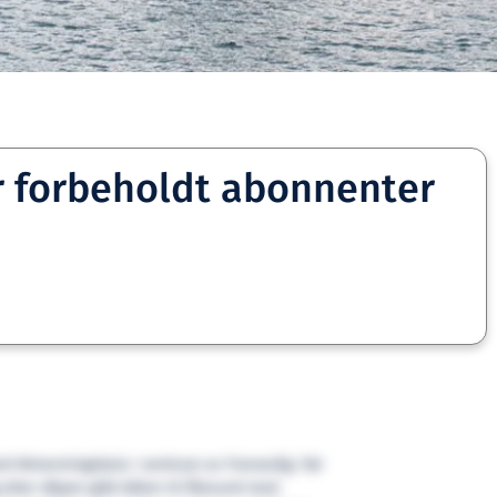
r forbeholdt abonnenter
ed Almenningskaia i sentrum av Fosnavåg. Før
 etter dåpen gikk båten til Ålesund med