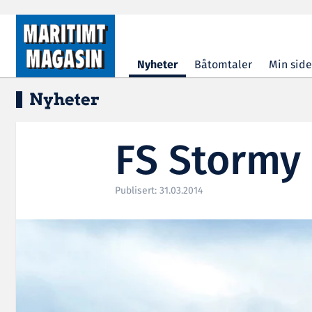
Hopp til hovedinnhold
Nyheter
Båtomtaler
Min side
Nyheter
FS Stormy 
Publisert: 31.03.2014