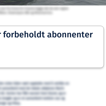
svar fra Enova for å kunne bygge det de selv regner
låten. Illustrasjon: Båt og Motorservice.
r forbeholdt abonnenter
en siste tiden vært opptatte med å utvikle en
tett samarbeid med de lokale aktørene Marin
AS. Serien har fått navnet Vest Njord, og er
fots lengde og er et samarbeid mellom oss og
sign og Viteq.