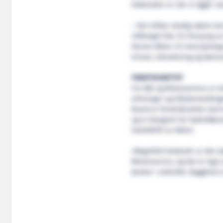
tidsbruken er når vi ligger v
– Det stilles stadig større k
villfanget fisk. En fornying a
Denne båten vil med planlagt 
trivsel, rekruttering og lønns
FREMTIDSRETTET
For Båt og Motorservice er V
erfaringer og tilbakemelding
Njord er fremtidsrettet med 
og er klargjort for hybridlø
hotelldrift av båten.
«Ragnhild Hatland» er det st
Motorservice, og det er lagt
ønsker i arbeidet. Byggetid e