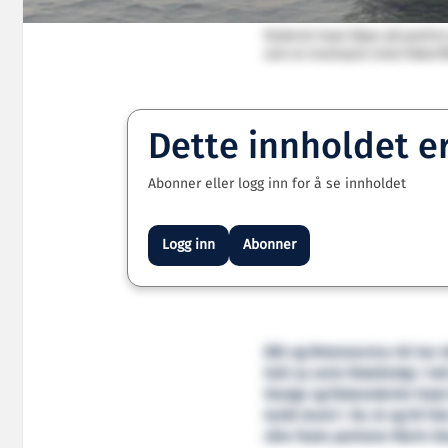
Rederiet Hawi håper på positivt 
som en revolusjon innen fiskerif
Dette innholdet e
Abonner eller logg inn for å se innholdet
Logg inn
Abonner
Båt og Motorservice AS har d
helt ny serie fiskefartøy i 
Design og fiskerederiet Hawi 
tenkt levert i 36, 43 og 50 
våre faste partnere Marin De