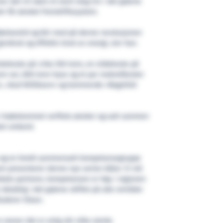
r det vil være et stort steg inn i det grønne
d» får ønsket fremdriftssystem.
økelsestid og blir med på denne revolusjonen
gjenbruk og effektiv bruk av energi, sier han.
skekvote på cirka 550 tonn, en sildekvote på
onn sei, 800 tonn hyse og et par makrellkvoter
l», «Aud Williksen» og kommende «Ragnhild
r imøtekommet verftets ønsker og satt sammen
ket ombord.
t og en bredt sammensatt kompetansegruppe
 som presenterer denne nye serien båter. Vi må
okale partnere, kompetansen er høy i regionen
delaktig i det grønne skiftet på alle områder
luderer Olsen.
mener det er artig når slike sterke