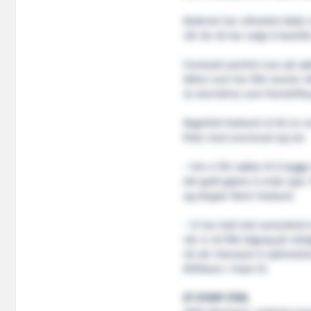
Rederiet har utfordret både 
når de nå har valgt å bestil
Forutsatt positivt svar på sø
båten som har fått navnet «R
2x sterndrive som fremdrift
Ragnhild Hatland vil bli en re
fiske med snurrevad og not.
– Om vi får støtte til å bygg
det godt gjøres å ende opp 
og skipper Remi Hatland.
– Vi har hatt tett samarbeid 
når vi nå fikk tilgang på rett
nå vår intensjon å optimalise
Williksen i Hawi til.
ET STORT STEG