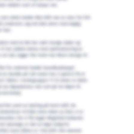
le aktører som vil skape noe.
 men dette hadde ikke blitt noe av uten Tor Erik
ll underveis. Jeg må dele æren med daglig
er han.
ludere med at det har vært mange møter og
 Vi har jobbet ekstra med optimalisering av
n sin del, legger Ole Holm hos Marin Design til.
ftet fra rederiet hadde hovedbudskapet
 en bredde på 7,30 meter har vi greid å få et
 i båten. I kvotegruppen 11-15 meter er dette
 sju køyeplasser, noe som gir tre køyer til
ig mannskap.
ed fire samt en lærling på hvert skift. De
oleelever vil fylle store deler av året, vi er
iskeryrket. Om vi får bygd «Ragnhild Hatland»
m planlagt, er det en køye ledig for
ftet mens båten er i full drift. Den dyreste