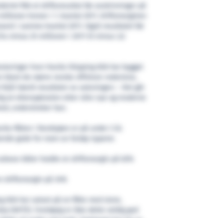
riet fikk et driftsresultat før avskrivninger på
millioner kroner i 1. kvartal 2011. Driftsmarginen
osent i samme kvartal 2011. Også resultatet før
ra minus 25 millioner i 2011 til minus 3,5
steringer hvor Havila Shipping ASA har bygget
 blant de større norske offshore-rederiene,
 Njål Sævik resultater av satsningen: – Det går
lig at etterspørselen etter våre nye og moderne
ned, understreker han.
la-flåten i Nordsjøen er på under 3 år.
ende gode for noen av fartøy-typene:
 subsea-båter hadde en driftsmargin på 62%
en driftsmargin på 34%
g ASA har satset på en flåte med store,
p (AHTS). Foreløpig er ikke dette veldig god