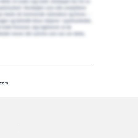
dette vil endre seg raskt. Selskapet har tre av
potmarked i Nordsjøen som alle analytikere
mye bedre de kommende månedene og årene. –
 magen og beholdt disse skipene i spotmarkedet,
 trekk fremover. Jeg registrerer at de
rkedet mener det samme som oss om dette,
.com