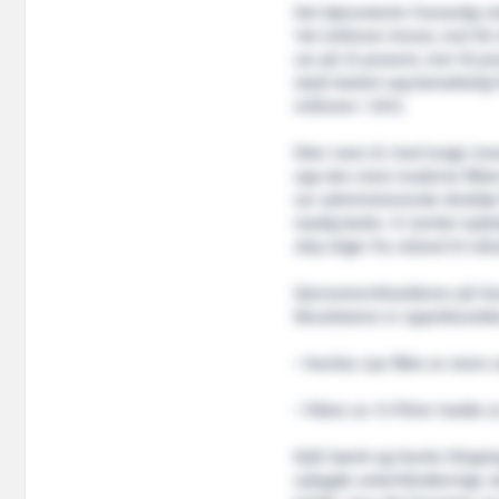
Det børsnoterte Fosnavåg-rede
140 millioner kroner, mot 90 
var på 33 prosent, mot 18 pr
skatt bedret seg betraktelig f
millioner i 2012.
Etter noen år med tunge inve
opp den mest moderne flåten
ser administrerende direktør
stadig bedre. Vi merker tyde
skip stiger fra måned til må
Gjennomsnittsalderen på Havi
Resultatene er oppsiktsvekk
• Havilas nye flåte av store
• Flåten av 13 PSVer hadde 
Njål Sævik og Havila Shippin
nybygde ankerhåndterings-ski