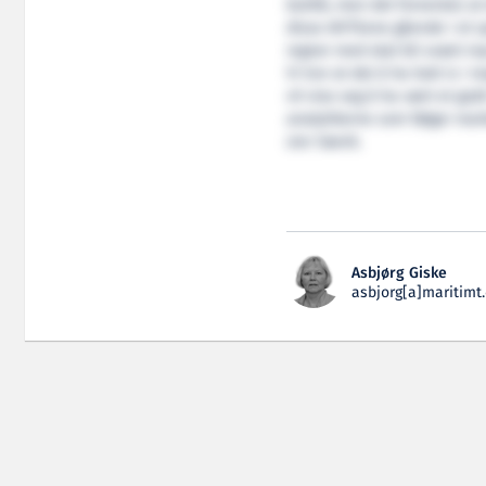
butikk, men det forventes at 
disse AHTSene gående i et s
regner med skal bli svært 
Vi tror at det å ha hatt is i
vil vise seg å ha vært et godt
analytikerne som følger ma
sier Sævik.
Asbjørg Giske
asbjorg[a]maritimt