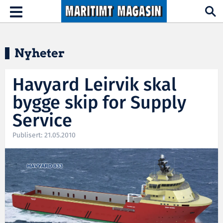
Hopp til hovedinnhold
Toggle
navigation
Nyheter
Havyard Leirvik skal
bygge skip for Supply
Service
Publisert: 21.05.2010