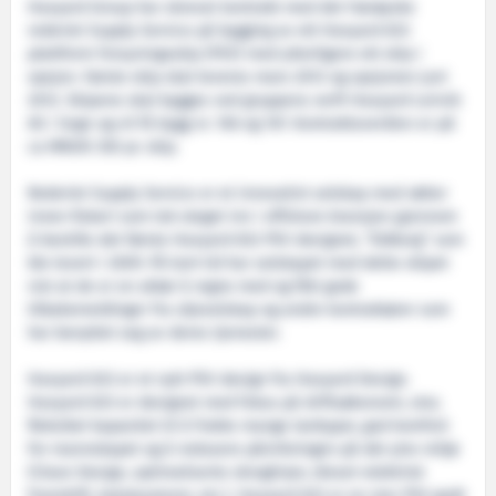
Havyard Group har skrevet kontrakt med det Færøyske
rederiet Supply Service på bygging av ett Havyard 833
plattform forsyningsskip (PSV) med ytterligere ett skip i
opsjon. Første skip skal leveres mars 2012 og opsjonen juni
2012. Skipene skal bygges ved gruppens verft Havyard Leirvik
AS i Sogn og vil få bygg nr. 106 og 107. Kontraktsverdien er på
ca MNOK 350 pr. skip.
Rederiet Supply Service er et innovativt selskap med røtter
innen fiskeri som tok steget inn i offshore bransjen gjennom
å bestille det første Havyard 832 PSV designet, ”Eldborg” som
ble levert i 2009. På kort tid har selskapet med dette skipet
vist at de er en aktør å regne med og fått gode
tilbakemeldinger fra oljeselskap og andre kontraktører som
har benyttet seg av deres tjenester.
Havyard 833 er et nytt PSV design fra Havyard Design.
Havyard 833 er designet med fokus på driftsøkonomi, stor,
fleksibel kapasitet til å frakte mange lasttyper, god komfort
for mannskapet og å redusere påvirkningen på det ytre miljø
(Clean Design, optimaliserte skroglinjer, diesel-elektrisk