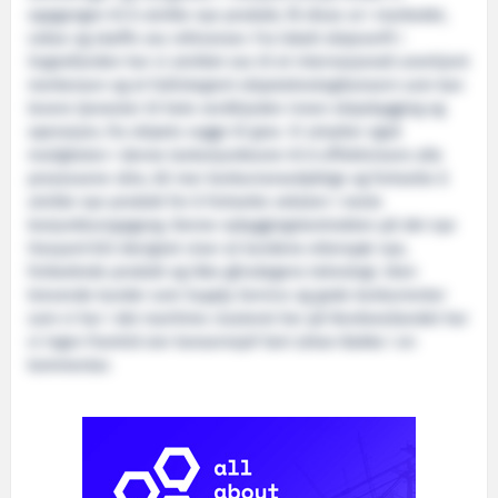
oppgangen til å utvikle nye produkt, få disse ut i markedet,
vokse og skaffe oss referanser. Fra lokalt skipsverft i
Sognefjorden har vi utviklet oss til et internasjonalt anerkjent
merkenavn og et fullintegrert skipsteknologikonsern som kan
levere tjenester til hele verdikjeden innen skipsbygging og
operasjon, fra skipets vugge til grav. Vi utnytter også
muligheten i denne lavkonjunkturen til å effektivisere alle
prosessene våre, bli mer konkurransedyktige og fortsette å
utvikle nye produkt for å fortsette veksten i neste
konjunkturoppgang. Denne nybyggingskontrakten på det nye
Havyard 833 designet viser at kundene etterspør nye,
forbedrede produkt og ikke gårsdagens teknologi. Uten
krevende kunder som Supply Service og gode konkurrenter
som vi har i det maritime clusteret her på Nordvestlandet har
vi ingen framtid sier konsernsjef Geir Johan Bakke i en
kommentar.