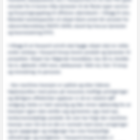
framdrift, katalysatorer, etc.). Havyard 833 er en stor PSV godt
utrustet for å kunne tilby tjenester til de fleste typer service-
og forsyningsoppdrag til offshore oljeindustri. I tillegg til stor,
fleksibel lastekapasitet vil skipet blant annet bli utrustet for
oljevernberedskap (NOFO 2009), stand-by/rescue tjenester
og brannslukning (FiFi).
I tillegg til at Havyard Leirvik skal bygge skipet skal en rekke
andre selskap i Havyard Group levere produkt og tjenester til
prosjektet. Skipet har følgende hoveddata: loa: 86 m, bredde:
9,6 m, dødvekt: 4700 tonn, dekksareal: 1000 m2, fart: 15 knop
og innredning: 24 personer.
- Den maritime bransjen er syklisk og etter tidenes
høykonjunktur med press på ressurser, kraftige pristigninger
og dårligere effektivitet opplever vi nå en relativt tøff
nedgang. Dette er helt naturlig og ikke minst nødvendig for at
bransjen igjen skal utvikle seg og komme opp med nye,
konkurransedyktige produkt. De som har fulgt den maritime
bransje over tid vet at det er normalt med store svingninger
og at oppganger og nedganger har sine forskjellige
utfordringer og muligheter. I Havyard Group brukte vi