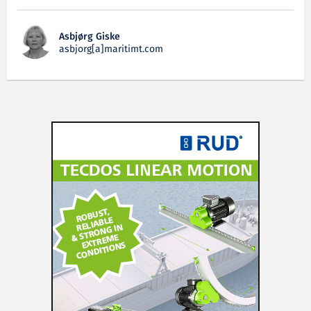
Asbjørg Giske
asbjorg[a]maritimt.com