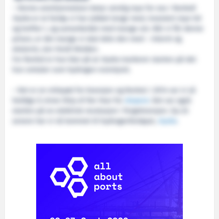
– Denne anerkjennelsen betyr utrolig mye for oss i Norled!
Hydra
er et fartøy vi har jobbet lenge med, investert mye tid
og krefter i, og samarbeidet med mange om. Når vi får denne
prisen, er det mange vi skal dele den med – internt og
eksternt, sier Heidi Wolden.
For Norled er hun klar på at
Hydra
markerer starten på det
hun omtaler som hydrogen-eventyret.
– Det er en milepæl for bransjen og Norled. I 2014 var vi så
heldige å vinne Ship of the Year for
Ampere
. Det var også
starten på en elektrisk revolusjon i fergebransjen. Sju år
senere har vi nå kommet til hydrogenfartøyet,
Hydra
.