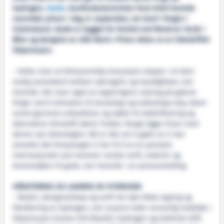
hydrogen;
Hydra
. Samferdselsminister Knut Arild Hareide
overrakte prisen i dag. 8. september, om bord i fergen i
Hjelmeland.
Hydra
er bygget for Norled ved Westcon Yards i
Ølen og designet av LMG Marin. Prisen deles ut av tidsskriftet
Skipsrevyen.
– Dette viser at klimavennlig innovasjon skapes i et best
mulig samarbeid mellom næringsliv og myndigheter, sier
Hareide. Det viser også at regjeringens satsing på grønne
ferger ved å stimulere til lavutslipp og nullutslipp skip, blant
annet gjennom anbudskrav og støtte til elektrifisering og
alternative drivstoff, bærer frukter. Norge ligger foran med
denne nye teknologien. Nå er det om å gjøre at vi kan
omsette det forspranget vi har til å ta en posisjon
internasjonalt som kommer norske verft, rederier og
leverandører til gode, sier Hareide i en pressemelding.
HÅNDTERING OG LAGRING AV HYDROGEN
– Rederi, designselskap og verft har løst både lagring og
håndtering av hydrogen, sier juryens leder ansvarlig redaktør i
Skipsrevyen Gustav Erik Blaalid. Hydrogen og elektrisk drift