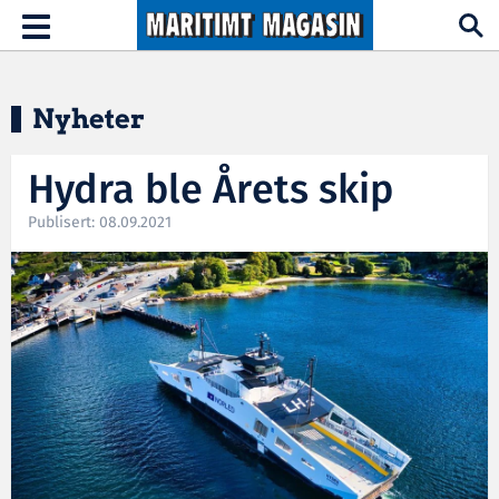
Hopp til hovedinnhold
Toggle
navigation
Nyheter
Hydra ble Årets skip
Publisert: 08.09.2021