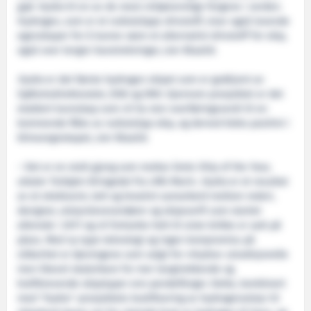
gjør
Hydra
til en av de mest miljøvennlige fergene i verden.
Hydrogen, som er et nullutslipps drivstoff, viser også lovende
egenskaper for å kunne være et alternativt drivstoff for skip,
også over lengre havstrekninger, sier Blaalid.
Hydra
er det første hydrogen skipet som er godkjent av
Sjøfartsdirektoratet, DSB og DNV. Gjennom prosjektet er det
etablert kunnskap som vil ha stor overføringsverdi til en
kommende flåte av nullutslipp skip, og derved bidra positivt i
klimaregnskapet, sier Blaalid.
– Det er en stolt gjeng som mottar årets Ship of the Year,
uttaler Torbjørn Bringedal fra LMG Marin.
Hydra
er et resultat
av et eksklusivt, tett og kreativt samarbeid mellom rederi,
designer, utstyrsleverandører og skipsverft som startet
allerede i 2017 og vil fortsette helt til siste brikke er satt på
plass. Med ny type teknologi og ingen kompromiss på
sikkerhet er løsningene som valgt for «Hydra» utradisjonelle
men likevel skalerbare for mer langtrekkende og
kraftkrevende skipstyper enn pendelferger. Dette, kombinert
med "Hydra"-prosjektets kvalifisering av hydrogenutstyr til