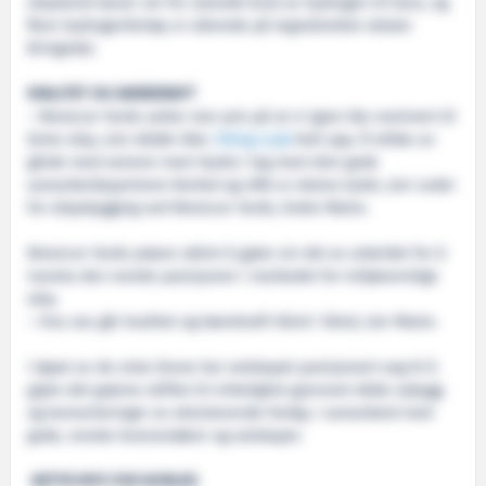
skipsbruk baner vei for utstrakt bruk av hydrogen til havs, og
flere hydrogenfartøy er allerede på tegnebrettet uttaler
Bringedal.
KVALITET OG BÆREKRAFT
– Westcon Yards setter stor pris på at vi igjen ble nominert til
årets skip, sist nådde ikke
Viking Lady
helt opp. Å stikke av
gårde med seieren med
Hydra
i lag med våre gode
samarbeidspartnere Norled og LMG er ekstra kjekt, sier Leder
for skipsbygging ved Westcon Yards, Endre Matre.
Westcon Yards prøver aktivt å gjøre sin del av arbeidet for å
ivareta den norske posisjonen i markedet for miljøvennlige
skip.
– Hos oss går kvalitet og bærekraft hånd i hånd, sier Matre.
I løpet av de siste årene har selskapet posisjonert seg til å
gjøre det grønne skiftet til virkelighet gjennom både nybygg
og konverteringer av eksisterende fartøy, i samarbeid med
gode, norske leverandører og selskaper.
BETYR MYE FOR NORLED