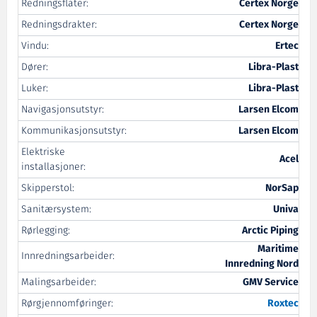
Redningsflåter:
Certex Norge
Redningsdrakter:
Certex Norge
Vindu:
Ertec
Dører:
Libra-Plast
Luker:
Libra-Plast
Navigasjonsutstyr:
Larsen Elcom
Kommunikasjonsutstyr:
Larsen Elcom
Elektriske
Acel
installasjoner:
Skipperstol:
NorSap
Sanitærsystem:
Univa
Rørlegging:
Arctic Piping
Maritime
Innredningsarbeider:
Innredning Nord
Malingsarbeider:
GMV Service
Rørgjennomføringer:
Roxtec