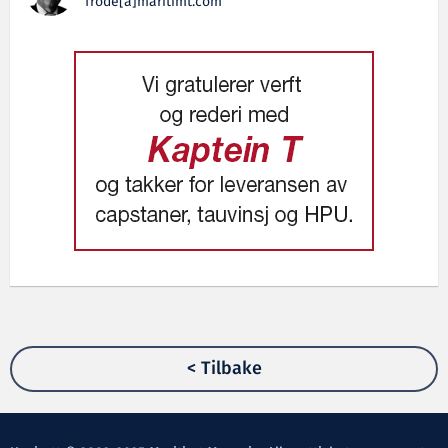
frode[a]maritimt.com
< Tilbake