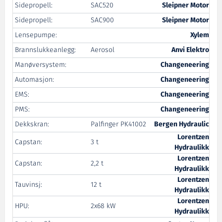
Sidepropell:
SAC520
Sleipner Motor
Sidepropell:
SAC900
Sleipner Motor
Lensepumpe:
Xylem
Brannslukkeanlegg:
Aerosol
Anvi Elektro
Manøversystem:
Changeneering
Automasjon:
Changeneering
EMS:
Changeneering
PMS:
Changeneering
Dekkskran:
Palfinger PK41002
Bergen Hydraulic
Lorentzen
Capstan:
3 t
Hydraulikk
Lorentzen
Capstan:
2,2 t
Hydraulikk
Lorentzen
Tauvinsj:
12 t
Hydraulikk
Lorentzen
HPU:
2x68 kW
Hydraulikk