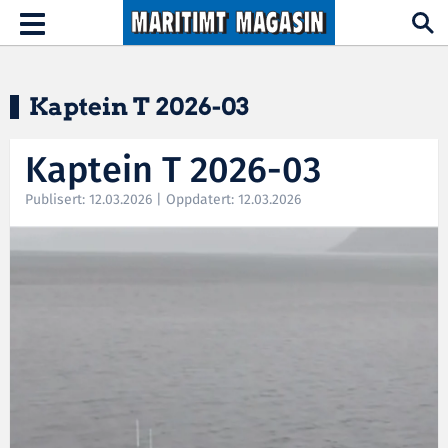
Hopp til hovedinnhold
Toggle
navigation
Kaptein T 2026-03
Kaptein T 2026-03
Publisert: 12.03.2026 | Oppdatert: 12.03.2026