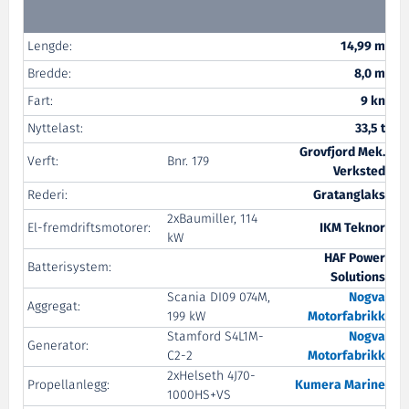
Lengde:
14,99 m
Bredde:
8,0 m
Fart:
9 kn
Nyttelast:
33,5 t
Grovfjord Mek.
Verft:
Bnr. 179
Verksted
Rederi:
Gratanglaks
2xBaumiller, 114
El-fremdriftsmotorer:
IKM Teknor
kW
HAF Power
Batterisystem:
Solutions
Scania DI09 074M,
Nogva
Aggregat:
199 kW
Motorfabrikk
Stamford S4L1M-
Nogva
Generator:
C2-2
Motorfabrikk
2xHelseth 4J70-
Propellanlegg:
Kumera Marine
1000HS+VS