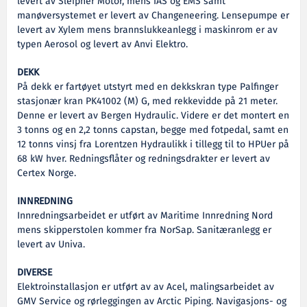
levert av Sleipner Motor, mens IAS og EMS samt
manøversystemet er levert av Changeneering. Lensepumpe er
levert av Xylem mens brannslukkeanlegg i maskinrom er av
typen Aerosol og levert av Anvi Elektro.
DEKK
På dekk er fartøyet utstyrt med en dekkskran type Palfinger
stasjonær kran PK41002 (M) G, med rekkevidde på 21 meter.
Denne er levert av Bergen Hydraulic. Videre er det montert en
3 tonns og en 2,2 tonns capstan, begge med fotpedal, samt en
12 tonns vinsj fra Lorentzen Hydraulikk i tillegg til to HPUer på
68 kW hver. Redningsflåter og redningsdrakter er levert av
Certex Norge.
INNREDNING
Innredningsarbeidet er utført av Maritime Innredning Nord
mens skipperstolen kommer fra NorSap. Sanitæranlegg er
levert av Univa.
DIVERSE
Elektroinstallasjon er utført av av Acel, malingsarbeidet av
GMV Service og rørleggingen av Arctic Piping. Navigasjons- og