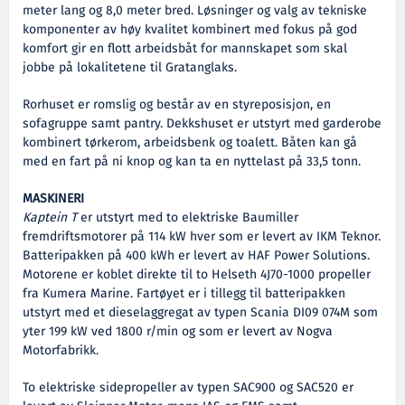
meter lang og 8,0 meter bred. Løsninger og valg av tekniske
komponenter av høy kvalitet kombinert med fokus på god
komfort gir en flott arbeidsbåt for mannskapet som skal
jobbe på lokalitetene til Gratanglaks.
Rorhuset er romslig og består av en styreposisjon, en
sofagruppe samt pantry. Dekkshuset er utstyrt med garderobe
kombinert tørkerom, arbeidsbenk og toalett. Båten kan gå
med en fart på ni knop og kan ta en nyttelast på 33,5 tonn.
MASKINERI
Kaptein T
er utstyrt med to elektriske Baumiller
fremdriftsmotorer på 114 kW hver som er levert av IKM Teknor.
Batteripakken på 400 kWh er levert av HAF Power Solutions.
Motorene er koblet direkte til to Helseth 4J70-1000 propeller
fra Kumera Marine. Fartøyet er i tillegg til batteripakken
utstyrt med et dieselaggregat av typen Scania DI09 074M som
yter 199 kW ved 1800 r/min og som er levert av Nogva
Motorfabrikk.
To elektriske sidepropeller av typen SAC900 og SAC520 er