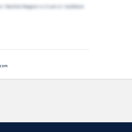
i Maritimt Magasin nr. 8 som er i butikkene
.com