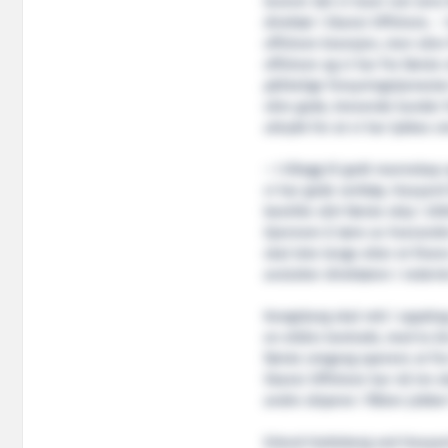
leverer det vi lover sier J
direktør i Skansi Offshore. –
offshore bransjen, men våre f
offshore og vi har fra første 
pålitelige forsyningstjenester
våre gode, krevende kunder 
uttrykk for at vi har lykkes 
– I tillegg til godt mannskap
vi har gode verktøy. Havyar
bestilte vårt første skip i 20
Gjennom å lære av hverandre 
skal lete lenge etter et fin
avslutter direktøren i rederie
Kongsborg skal rett i oppdrag
en ettårs kontrakt, med to å
første omgang operere ut fra
Skansi Offshore har nå tre s
andre skipene i flåten jobber 
Erlend Hatleberg ved Havyard