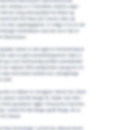
ens Meinhard Rasmussen, administrerende
 Som selskap er vi fremdeles relativt unge i
olk har lang erfaring både fra fiskeri og
stund hatt full fokus på å levere sikre og
 til våre oppdragsgivere. Vi velger å tro at når
forlenger kontraktene med oss så er det et
sier Rasmussen.
 og gode rutiner er det også en forutsetning at
d har vært en god samarbeidspartner siden vi
06 og vi har kontinuerlig utviklet samarbeidet.
har skipene blitt stadig bedre og jeg tror en
ere skip med bedre kvalitet enn «Kongsborg»
t stolt.
 etter at dåpen er unnagjort. Skansi har sikret
rs opsjon med BG Norge for skipet. Det skal i
 Florø og betjene riggen Transocean Searcher.
kip i arbeid for BG Norge og BP Norge. De to
for Statoil.
 Ship Technology i Leirvik har akkurat levert