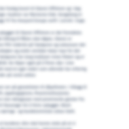
le fredag levert til Skansi Offshore og i dag
nger. Gudmor var Marianne Eide. Kongsborg er
 111 fra Havyard Groups verft i Leirvik i Sogn.
ybygget til Skansi Offshore er det fremdeles
 tilfang til flåten skal døpes. Skansi er
re PSV rederiet på Færøyene og suksessen det
rdsjøen og andre områder betyr mye for det
Færøyene har lang tradisjon innen fiskeri og er
folk. De håper også på å finne olje i sine
rdt med et eget rederi som allerede har erfaring
er på norsk sektor.
 ser på gjestelisten til dåpsfesten. I tillegg til
ft, oppdragsgivere, finansinstitusjoner,
en stor delegasjon med prominente gjester fra
l Stavanger for å feire nybygget. Blant
nærings- og handelsminister Johan Dahl.
at kundene våre skal kunne stole på at vi