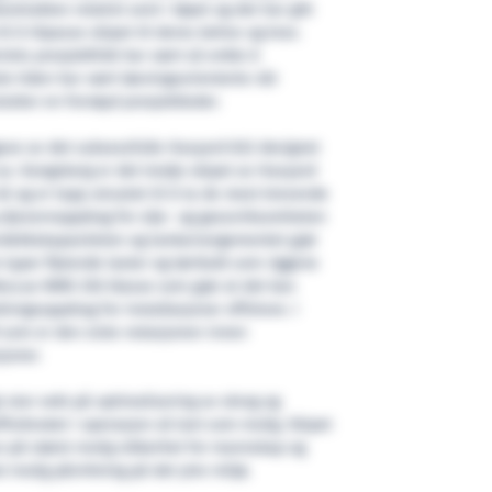
ntrakten relativt sent i løpet og det har gitt
til å tilpasse skipet til deres behov og krav.
eriets prosjektfolk har vært så enkle å
e tiden har vært løsningsorienterte når
lutter en fornøyd prosjektleder.
gave av det suksessfulle Havyard 832 designet
 av. Kongsborg er det tredje skipet av Havyard
nå og er topp utrustet til å ta de mest krevende
 oljevernoppdrag for olje- og gassvirksomheten
erdekkskapasiteten og tankarrangementet gjør
e typer flytende laster og tørrbulk som riggene
 Rescue NMD 250 klasse som gjør at det kan
ingsoppdrag for installasjoner offshore. I
9 som er den siste notasjonen innen
joner.
t stor vekt på optimalisering av skrog og
fforbruket i operasjon så lavt som mulig. Skipet
 på størst mulig sikkerhet for mannskap og
t mulig påvirkning på det ytre miljø.