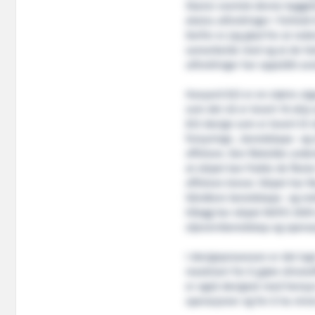
Skansi overtok denne byggeko
ekstra utfordringer i forhold 
Derfor er jeg glad for at red
samarbeide med og at de hel
utfordringer har oppstått avs
Havyard 833 er en større ut
som det nå er levert 16 skip
833 design som er levert til 
forsynings-, beredskaps- og
offshore. Den fleksible und
at skipet kan frakte de flest
offshore krever. Skipet har
håndtere beredskaps- og redn
tillegg har skipet NOFO 200
oljevernberedskap og operas
I designprosessen er det lag
maskineri for å gjøre drivsto
er også designet med hensyn
operasjoner og for å ha mins