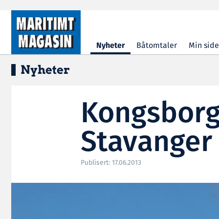
Hopp til hovedinnhold
Nyheter
Båtomtaler
Min side
Nyheter
Kongsborg
Stavanger
Publisert: 17.06.2013