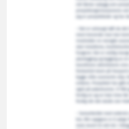
sitt første nybygg som prosje
prosjektorganisasjonene ved 
jeg er prosjektleder og har d
– Det er selvsagt tøft da de
mest krevende man kan komme
inneholder en mengde avans
skal installeres, kvalitetssik
fungerer. Det er veldig mange
planlegging og bygging av et s
koordinere aktivitetene sine
fantastisk team på Havyard 
bygge slike avanserte skip.
enklere. Prosjektet har gått 
også på prøveturene. Vi fikk
ferdig en og en halv time før
ferdig når det skulle sier Ha
– Samarbeidet med rederiet er
bra. Min oppgave er å sørge f
med, levert til rett tid. I til