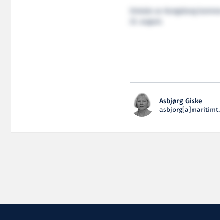
Omtale av Kongsborg kommer 
22. august.
Asbjørg Giske
asbjorg[a]maritimt