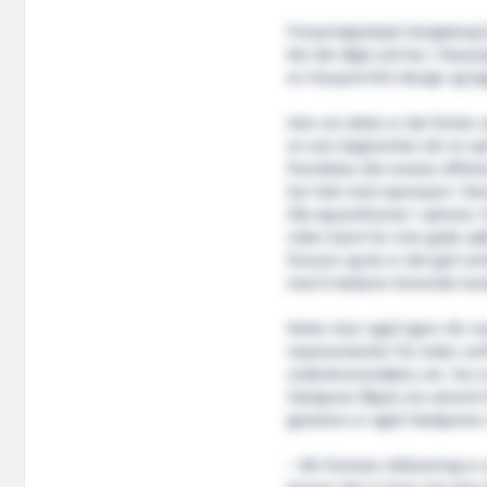
Forsyningsskipet Kongsborg b
ble det døpt ved kai i Stava
en Havyard 833 design og bygg
Selv om dette er det femte n
en stor begivenhet når et nytt
fremdeles det eneste offsho
har hatt med operasjon i No
lille øysamfunnet i sørvest. 
viden kjent for sine gode sjø
farvann og da er det gull ve
med å betjene krevende kund
Dette viser også igjen når man
representanter fra reder, ver
underleverandører, etc. har 
Færøyene fløyet ens ærend ti
gjestene er også Færøyenes 
– Vår fremste målsetning er 