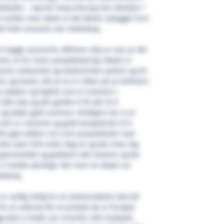
ktleder. – Jeg har lang erfaring som deltaker i
verftet, men dette er det første nybygget hvor
et fulle ansvaret sier Hatleberg.
t å bygge avanserte offshore skip er noe av det
 ut for innen prosjektstyring. Skipet er
erte mekaniske og elektroniske system og alt
res og testes slik at en er sikker på at helheten
 aktører og fagfelt som er involvert i
likt skip og det gjelder å få alle til å
 og jobbe godt sammen. Heldigvis har vi et
som er rutinerte og godt kompetente til å
 Det gjør jobben min som prosjektleder mye
etter plan helt siden dag en og det viste seg
 gjennomført og godkjent alle testene og ble
 vi hadde planlagt. Det viser at skipet var
tleberg.
 veldig viktig for at sluttresultatet skal bli
or at rederiet får et produkt de er fornøyd
legg skal vi holde oss innenfor våre budsjett.