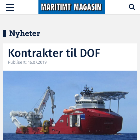
Hopp til hovedinnhold
Toggle
navigation
Nyheter
Kontrakter til DOF
Publisert: 16.07.2019