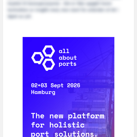
knyttet til boreoperasjoner . Det er ikke oppgitt hvem
kontrakten er inngått med, men start for arbeidet vil bli i
løpet av juli.