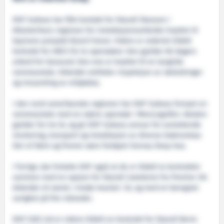
DOF Subsea har fått kontakt for Skandi Skansen i
Atlanterhavs-regionen for installasjonsarbeider knyttet til
Equinors prosjekt Njord Future. Videre er rederiet tildelt
kontrakt for UKCS for to operatører. Den gjelder 60 dagers
arbeid for Geosund. Den ene er knyttet til en langtids
rammeavtale. Arbeidet omfatter inspeksjon av rørledninger
og innsamling av miljødata.
I den nord-amerikanske regionen har DOF Subsea fornyet en
rammeavtale med en større operatør i Mexicogulfen. Avtalen
gjelder for tre år, og gir DOF Subsea ansvar for avsluttende
montering, transport og installasjon av diverse brønnutstyr.
Det vil først og fremst være fartøyet Harvey Deep Sea.
I forrige uke fortalte DOF også at de er tildelt to kontrakter
sammen med en opsjon for Skandi Caledonia fra Premier UK.
Arbeidet vil starte i tredje kvartal i år, og med en beregnet
varighet på fire måneder.
DOF (UK) Ltd er videre tildelt en kontrakt for Skandi Barra