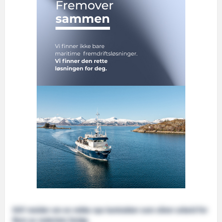
DOF melder om en rekke nye kontrakter som sikrer arbeid for
flere av rederiets fartøy.