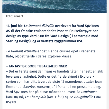
Foto: Ponant
14. juni ble
Le Dumont d’Urville
overlevert fra Vard Søviknes
AS til det franske cruiserederiet Ponant. Cruisefartøyet har
design av type Vard 6 08 fra Vard Design ( i samarbeid med
Sterling Design), og er verftets byggenummer 851.
Le Dumont d’Urville
er det niende cruiseskipet i rederiets
flåte, og det fjerde i deres Explorer-klasse.
– FANTASTISK GODE TILBAKEMELDINGER
– Det er første gang den franske handelsflåten har sett en slik
leveransehastighet. Dette er det fjerde skipet i Explorer-
serien som har blitt levert de siste 12 månedene, uttaler Jean
Emmanuel Sauvée, konsernsjef i Ponant, i en pressemelding.
Vard Søviknes har på disse månedene levert
Le Lapérouse
(MM 10/18),
Le Champlain
(MM 11/18) og
Le Bougainville
(MM
05/19).