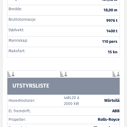
Bredde:
18,00 m
Bruttotonnasje:
9976 t
Dødvekt:
1400 t
Mannskap:
110 pers
Maksfart:
15 kn
UTSTYRSLISTE
4x8L20 á
Hovedmotorer:
Wärtsilä
2000 kW
El. fremdrift:
ABB
Propeller:
Rolls-Royce