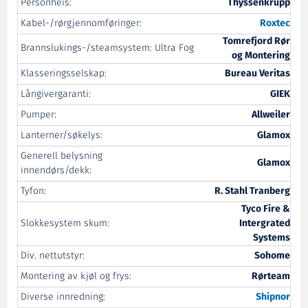
Personheis:
Thyssenkrupp
Kabel-/rørgjennomføringer:
Roxtec
Tomrefjord Rør
Brannslukings-/steamsystem:
Ultra Fog
og Montering
Klasseringsselskap:
Bureau Veritas
Långivergaranti:
GIEK
Pumper:
Allweiler
Lanterner/søkelys:
Glamox
Generell belysning
Glamox
innendørs/dekk:
Tyfon:
R. Stahl Tranberg
Tyco Fire &
Slokkesystem skum:
Intergrated
Systems
Div. nettutstyr:
Sohome
Montering av kjøl og frys:
Rørteam
Diverse innredning:
Shipnor