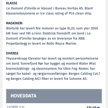
KLASSE
Le Dumont d’Urville
er klasset i Bureau Veritas AS. Blant
klassenotasjonene er Ice class rating of PC6 clean ship.
MASKINERI
Wärtsilä har levert fire motorer av type 8L20, som yter 2000
kW hver ved 195 o/min. Elektrisk fremdrift om bord i Le
Dumont d’Urville besørges av en leveranse fra ABB.
Propellanlegg er levert av Rolls-Royce Marine.
DIVERSE
Thyssenkrupp Elevator har levert og montert personheisene
om bord. Tomrefjord Rør har bygget og montert Water Mist
brannslukkings- og steamsystem fra Ultra Fog. Roxtec har
sørget for kabel- og rørgjennomføringer. Bergen Cabling Cat.7
og Bergen Cabling AICI-fiber er levert fra Sohome AS.
HOVEDDATA
Lengde o.a.:
131,40 m