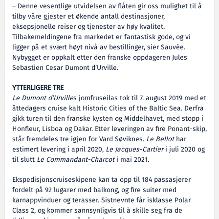
– Denne vesentlige utvidelsen av flåten gir oss mulighet til å
tilby våre gjester et økende antall destinasjoner,
eksepsjonelle reiser og tjenester av høy kvalitet.
Tilbakemeldingene fra markedet er fantastisk gode, og vi
ligger på et svært høyt nivå av bestillinger, sier Sauvée.
Nybygget er oppkalt etter den franske oppdageren Jules
Sebastien Cesar Dumont d’Urville.
YTTERLIGERE TRE
Le Dumont d’Urville
s jomfruseilas tok til 7. august 2019 med et
åttedagers cruise kalt Historic Cities of the Baltic Sea. Derfra
gikk turen til den franske kysten og Middelhavet, med stopp i
Honfleur, Lisboa og Dakar. Etter leveringen av fire Ponant-skip,
står fremdeles tre igjen for Vard Søviknes.
Le Bellot
har
estimert levering i april 2020,
Le Jacques-Cartier
i juli 2020 og
til slutt
Le Commandant-Charcot
i mai 2021.
Ekspedisjonscruiseskipene kan ta opp til 184 passasjerer
fordelt på 92 lugarer med balkong, og fire suiter med
karnappvinduer og terasser. Sistnevnte får isklasse Polar
Class 2, og kommer sannsynligvis til å skille seg fra de