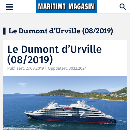
Hopp til hovedinnhold
Toggle
navigation
Le Dumont d’Urville (08/2019)
Le Dumont d’Urville
(08/2019)
Publisert: 27.08.2019 | Oppdatert: 30.12.2024