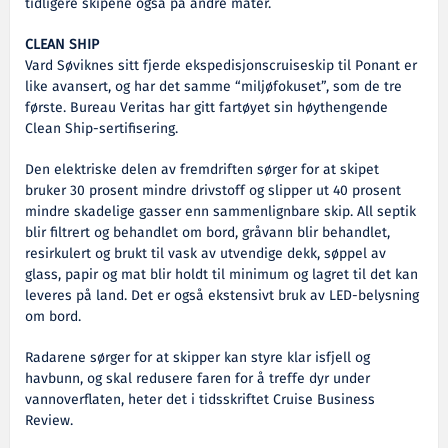
tidligere skipene også på andre måter.
CLEAN SHIP
Vard Søviknes sitt fjerde ekspedisjonscruiseskip til Ponant er
like avansert, og har det samme “miljøfokuset”, som de tre
første. Bureau Veritas har gitt fartøyet sin høythengende
Clean Ship-sertifisering.
Den elektriske delen av fremdriften sørger for at skipet
bruker 30 prosent mindre drivstoff og slipper ut 40 prosent
mindre skadelige gasser enn sammenlignbare skip. All septik
blir filtrert og behandlet om bord, gråvann blir behandlet,
resirkulert og brukt til vask av utvendige dekk, søppel av
glass, papir og mat blir holdt til minimum og lagret til det kan
leveres på land. Det er også ekstensivt bruk av LED-belysning
om bord.
Radarene sørger for at skipper kan styre klar isfjell og
havbunn, og skal redusere faren for å treffe dyr under
vannoverflaten, heter det i tidsskriftet Cruise Business
Review.