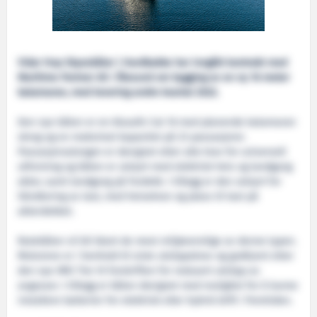
Vidar Hop Skyssbåter i Hardbakke har inngått kontrakt med
Maritime Partner AS i Ålesund om bygging av en ny 16 meter
katamaran, med levering andre kvartal 2022.
Den nye båten er en Alusafe Cat 16 med planende katamaran
skrog og en maksimal kapasitet på 23 passasjerer.
Passasjersalongen er designet etter alle krav for universell
utforming og båten er utstyrt med elektrisk heis og landgang
akter, samt landgang på fordekk. I tillegg er den utstyrt for
håndtering av last, med heisekran og plass til last på
akterdekket.
Rutebåten vil bli blant de mest miljøvennlige av denne typen.
Motorene er i henhold til siste utslippskrav og godkjent etter
den nye IMO Tier III forskriften for redusert utslipp av
avgasser. I tillegg er båten designet med mulighet for å kunne
installere batterier for elektrisk eller hybrid drift i fremtiden.