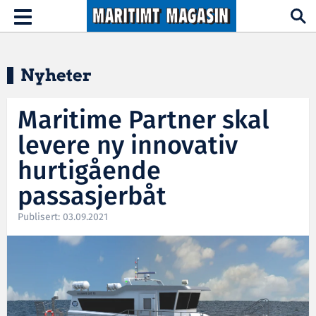
Hopp til hovedinnhold
Toggle
navigation
Nyheter
Maritime Partner skal
levere ny innovativ
hurtigående
passasjerbåt
Publisert: 03.09.2021