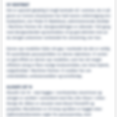
NY KONTRAKT
Det er spesielt gledelig å inngå kontrakt nå i sommer, da vi på
grunn av Corona situasjonen har hatt lavere ordreinngang enn
budsjettert, sier Peder R. Myklebust, administrerende direktør
i Maritime Partner AS. Designavdelingen er allerede i full gang
med designarbeidet og kontrakten vil gi god aktivitet mot jul
da skroget ankommer verkstedet for utrustning, sier han.
Denne nye modellen fyller ett gap i markedet da det er veldig
få nyutviklede passasjerbåter av denne størrelsen. Vi venter
en god effekt av denne nye modellen, som har ett meget
effektivt skrog m flere mulige bruksområder, sier Arne Dybvik,
salgsdirektør i Maritime Partner. Vi snakker her om
arbeidsbåter, ambulansebåter og turistfartøy.
ALUSAFE CAT 16
Alusafe Cat 16 – skal bygges i resirkulerbar aluminium og
skroget er utviklet i samarbeid med Ola Lillo-Olsen i Lilloe-
Design AS. Båten er utrustet med diesel fremdrift og
propeller. Marsjfarten er 25 knop og båten er bygget etter
Sjøfartsdirektoratets regler for passasjerskip, med