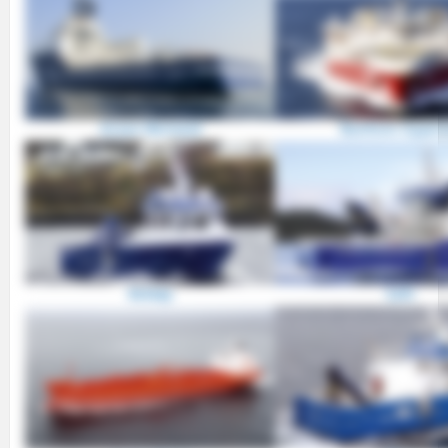
Ocean Mermaid
Ramform Hyperi
Safir
Rekkøy