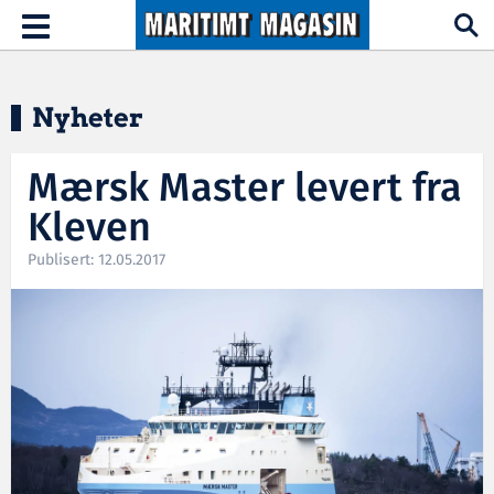
Hopp til hovedinnhold
Toggle
navigation
Nyheter
Mærsk Master levert fra
Kleven
Publisert: 12.05.2017