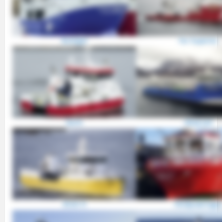
Far Superior
Aunegut
Garm
Gåsø Jarl
Herøyværinge
Kirsti H