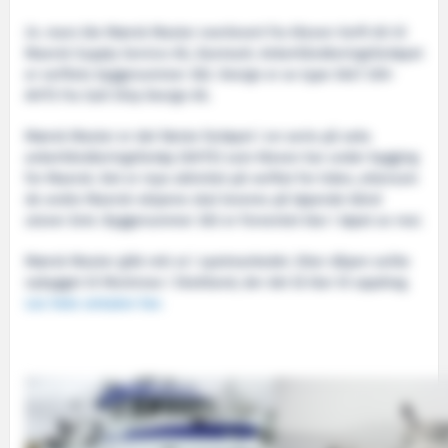
24. mars ble Mærsk Master overlevert fra Kleven Verft AS til
Maersk Supply Service AS, Danmark. Ankerhåndteringsfartøyet
er verftets byggenummer 382. Design er av type SALT 200-
AHTS fra Salt Ship Design AS.
Mærsk Master er det første fartøyet i en serie på seks
ankerhåndteringsfartøy (AHTS) som Kleven har under bygging
for Maersk. Det er mye aktivitet på verftet for tiden, ettersom
de andre Maersk-skipene skal leveres på løpende bånd
utover året. Byggenummer 383 er forventet klar i løpet av mai.
Mærsk Master gikk rett ut i spotmarkedet. Etter dåpen seilte
nybygget til Montrose i Skottland, der det lå klar til oppdrag.
Les hele omtalen her.