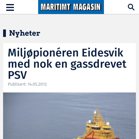
Hopp til hovedinnhold
Toggle
navigation
Nyheter
Miljøpionéren Eidesvik
med nok en gassdrevet
PSV
Publisert: 14.05.2012