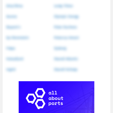
Aina/Nina
Lerøy Triton
Aurora
Olympic Energy
Bayard 4
Polar Duchess
Eyr Bremstein
Polarcus Amani
Frøya
Sjoborg
Halsafjord
Skandi Atlantic
Ingrid
Skandi Kvitsøy