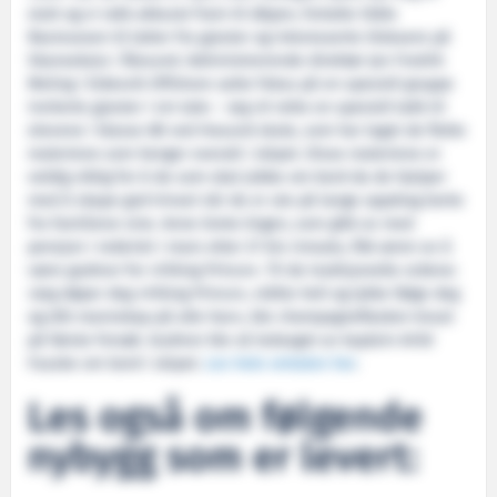
slutt og vi rakk akkurat fram til dåpen, fortalte Ståle
Rasmussen til latter fra gjester og interesserte tilskuere på
Skansekaia i Ålesund. Administrerende direktør Jan Fredrik
Meling i Eidesvik Offshore satte fokus på en spesiell gruppe
inviterte gjester i sin tale: – Jeg vil rette en spesiell takk til
elevene i klasse 6B ved Hasund skule, som har laget de flotte
maleriene som henger overalt i skipet. Disse maleriene er
veldig viktig for å de som skal jobbe om bord da de hjelper
med å skape god trivsel når de er ute på lange oppdrag borte
fra familiene sine. Anne Grete Engen, som gikk av med
pensjon i rederiet i mars etter 27 års innsats, fikk æren av å
være gudmor for «Viking Prince». Til de tradisjonelle ordene:
«Jeg døper deg «Viking Prince», måtte hell og lykke følge deg
og ditt mannskap på alle hav», ble champagneflasken knust
på første forsøk. Gudmor ble så ledsaget av kaptein Arild
Fauske om bord i skipet.
Les hele omtalen her
.
Les også om følgende
nybygg som er levert: