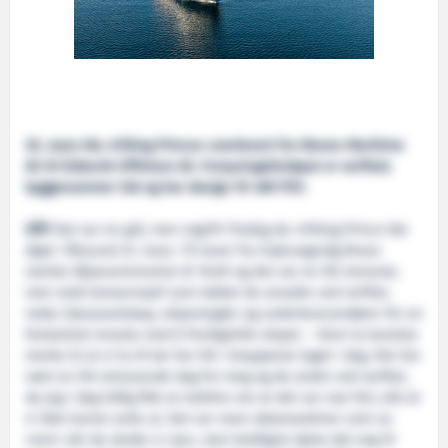
30. mars ble «Viking Prince» overlevert fra Kleven Maritime
AS til Eidesvik Offshore AS. Forsyningsfartøyet er verftets
byggenummer 346 og har design VS 489 PSV.
DÅP
Det var en grå, men regnfri fredag da «Viking Prince ble
døpt i Ålesund 23. mars. Til toner fra Hjørungavåg Brass
startet dåpsseremonien kl 16.00 og det var en litt stresset,
men stolt konsernsjef som takket de ansatte ved verftet,
reder, klasseselskap, skipsmegler og underleverandører for en
fantastisk innsats med å ferdigstille skipet. – Dere la kanskje
merke til at vi la til kai her litt i knappeste laget i dag. Det har
vært en litt stressende dag for meg og de andre ved verftet,
da jeg i dag tidlig fikk en telefon om at det var noe feil, slik at
vi ikke kunne seile ut. Det var noen datamaskiner som sa
«nei» når de skulle si «ja», men heldigvis løste det seg til