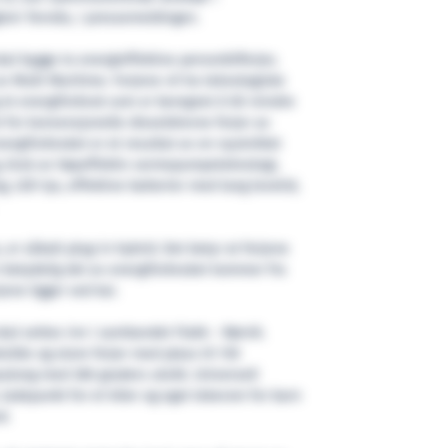
lem Tennås, i pressemeldingen.
al bygge to energieffektive personbilferjer,
av Multi Maritime. Ferjene vil ha teknologiske
 et energiforbruk som er beregnet å bli mindre
 for konvensjonelle dieseldrevne ferjer av
ergiforbruket er et resultat av en nyutviklet
g, bruk av høyeffektiv varmepumpeteknologi,
g, LED-lys, effektive batterier med lang levetid,
er såkalt plug-in hybrid. Det betyr at ferjene
 betydelig del av energiforbruket kommer fra
ene ligger ved kai.
kal settes inn i sambandet Flakk – Rørvik.
ible og store ferjer med plass til 130
along med 360 graders utsikt. Universell
 ladepunkt for el-biler og eget lekerom for barn
d.