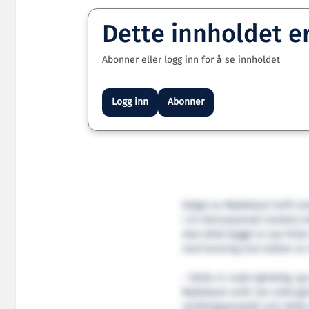
Dette innholdet e
Abonner eller logg inn for å se innholdet
Logg inn
Abonner
Valget av Myklebust Verft vis
i et internasjonalt marked, 
skal altså bygge to nye ferj
med levering mot slutten av 
­– Dette er svært gledelig, og 
Myklebust verft, har solid g
utviklingsprosjekt som dette 