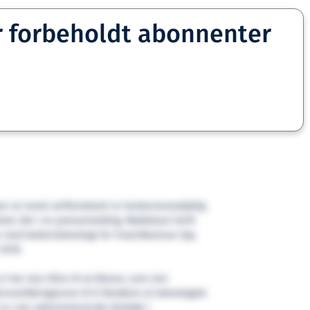
r forbeholdt abonnenter
er at norsk verftsindustri er konkurransedyktig
heter det i en pressemelding. Myklebust Verft
er med batteriteknologi for FosenNamsos Sjø,
2018.
vi har stor tiltro til at Kleven, som eier
jennomføringsevne til å håndtere et teknologisk
er, sier administrerende direktør i