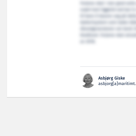
Ferjene skal i stor grad seil
svært kort liggetid ved kai (4
til bare å basere seg på dett
batterisystem som lades båd
dieselgeneratorer om bord. 
biodiesel. Ferjene skal utru
av 2018.
Asbjørg Giske
asbjorg[a]maritimt