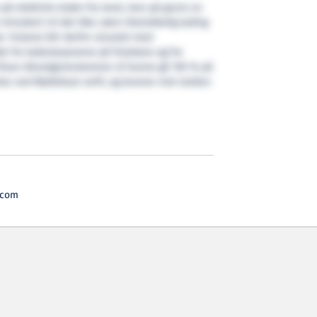
e på elektrisk strøm fra land, men på grunn av
 minutter) vil det ikke være tilstrekkelig lading
e. Ferjene blir derfor utrustet med
e fra ladestasjonene på ferjekaia og fra
Disse dieselgeneratorene vil kunne gå 100 % på
stes ved Myklebust verft, og leveres mot slutten
.com