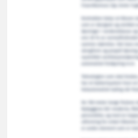
FosenNamsos Sjø, Grete Fug
Kontrakten betyr at Kleven sk
som er designet og utviklet 
løsninger i verdensklasse og
enn 30 % av normalforbruket
samme størrelse. Det lave en
skrogform og propell løsnin
nyutviklet ventilasjonsløsnin
automatisk fortøyning m.m.
Teknologien som skal brukes, 
har et batterisystem hvor en
helautomatisk lading når ferj
De 106 meter lange ferjene s
Nybyggene blir moderne, fleks
personbiler, og med en topps
utforming for enkel tilkomst,
er andre element som er me