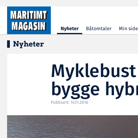
Hopp til hovedinnhold
Nyheter
Båtomtaler
Min side
Nyheter
Myklebust 
bygge hybr
Publisert: 14.11.2016