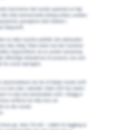
 andre land krever det norske systemet en høy
Når slike kommersielle bidrag svikter, svekkes
ssystemet, poengterer Asle Strønen i
e Skipsverft.
rer en aktiv maritim politikk. Den påstanden
sted, ikke riktig. Tiltak rettet mot den maritime
jelden skipsverftene. Av en samlet omsetning
jør offentlige tilskudd kun 0,1 prosent, noe som
t for norsk næringsliv.
s styresmaktene sier de vil hjelpe norske verft
e av sine skip i utlandet. Siden 2017 har staten
t 14 skip ved utenlandske verft. I tillegg er
 Disse verftene har ikke krav om
tte av den norske
en.
nova ga Asko 119 mill. i støtte for bygging av