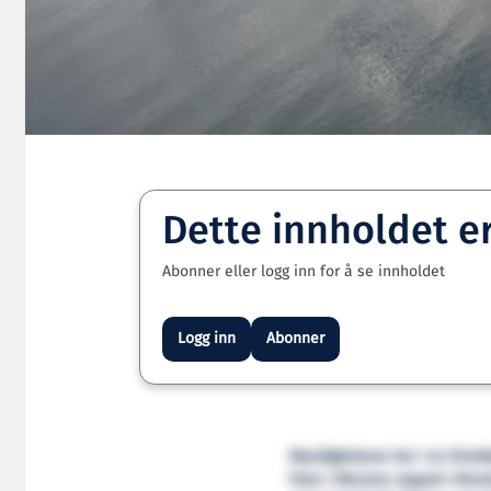
Dette innholdet e
Abonner eller logg inn for å se innholdet
Logg inn
Abonner
Myndighetene har i en årrekk
fram i Menons rapport «Norsk