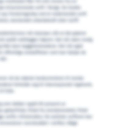
gs¬instituttet fikk 110 mill. kroner fra en
pe kriserammede verft i Norge. De brukte
t nye forskningsskip ved et nederlandsk verft
leid, utenlandsk arbeidskraft etter tariff.
budskriteriene må skjerpes slik at det grønne
orsk språk vektlegges høyere. Det må være mulig
g ikke bare byggekostnadene. Det må også
r offentlige anskaffelser som kan hjelpe de
det.
enon nå de største konkurrentene til norske
ndene forholde seg til internasjonalt regelverk,
l fulle.
ng som dekker opptil 85 prosent av
bys gebyrfritak, fritak fra eiendomsskatt, fritak
e verfts-infrastruktur. De tyrkiske verftene kan
reinvesterer overskuddet i verftet, ifølge