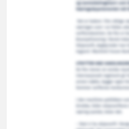
og rammebetingelser» som b
Næringsdepartementet rett f
Det er ledere i fire viktige
næringen som i en felles utta
verftsindustrien. De fire er 
Bransjeforening i Norsk Indus
Skipsverft, daglig leder Ivar
Ingjerd i Maritimt Forum Nor
UTNYTTER IKKE HANDLINGS
De fire mener at norske myn
internasjonalt regelverk gir 
annen støtte, bygger egne far
hemmer verftenes konkurran
I den maritime politikken som
årrekke, faller skipsverftene
næring samlet, heter det.
– Skal vi ha skipsverft i Norg