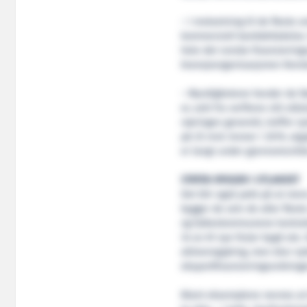
– I motsetning til de fleste
kommersiell bankdeltakelse. 
hele det norske finansiering
bransjeorganisasjonen Norsk
– Myndighetene hevder de fø
er, sett fra verftene sitt stå
næringen generelt, treffer s
på 25 mrd. kroner i 2019, utg
er langt under gjennomsnitte
STATEN BYGGER I UTLANDET
Det blir også pekt på at men
bygger de selv de aller flest
og fylkeskommunene kontraher
34 av 61 nye ferjer bygd ute.
allmenngjøring, men drar ny
eksportfinansieringsordning
Blant eksemplene nevnes at E