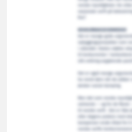
norske myndigheter. De sitter
nasjonale verft på bekostning
fire?
KONKURRANSEHEMMENDE
Det er mange gode argumenter
nybyggingsprosjekter som nor
i utlandet. Staten støtter e
til konkurrenter i lavkostlan
slik ordning avgjørende posit
Det er også mange argumenter
ha norsk lønn når de jobber 
ønsker sosial dumping.
Men det som norske myndighe
velmente — og for de fleste 
til norske verft. Det er ikk
eller dagens praksis med eks
kompenser¬ende tiltak for å 
norske verfts konkurranseev