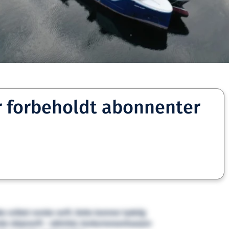
r forbeholdt abonnenter
e sviktet norske verft. Dette kommer tydelig
e skipsverft – aktivitet, konkurransesituasjon