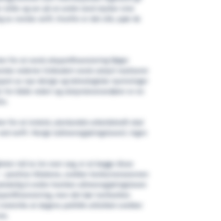
 stille og ser på at andre land styrker sine
 av norske verft. Hvorfor er det slik, spør de
 for at norsk eksportfinansiering følger
ske rederier (inkludert norsk utstyr) realiserer
ksport av nye design og teknologiske nyvinninger
d. For både rederi og utstyrsleverandører er en
iv.
 for at innleid, utenlandsk arbeidskraft skal
ved verft i Norge (allmenngjøringsloven). Ingen
ter må ta inn over seg, er at begge disse
— positive tiltakene, svekker konkurranseevnen
e ønskelig å endre hverken allmenngjøringsloven
portfinansiering, men det bør iverksettes
motvirke at dagens politikk utilsiktet svekker
ne.