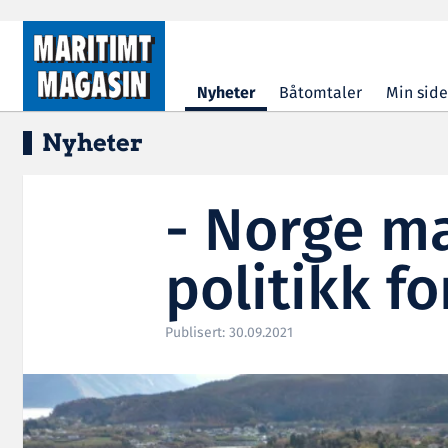
Hopp til hovedinnhold
Nyheter
Båtomtaler
Min side
Nyheter
- Norge m
politikk fo
Publisert: 30.09.2021