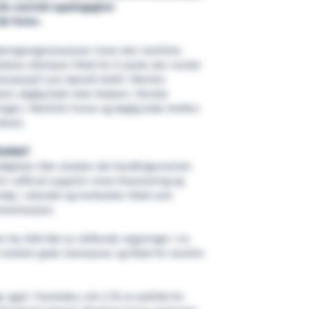
le overrekt oppdragsgiver
ør ferien.
 næringsorganisasjoner innen den maritime
lelse etterlyser tiltak for å styrke den norske
bransjesjef Lars Gørvell-Dahll i Maritim
tri, daglig leder Asle Strønen i Norske
 Engan i Maritimt Forum og daglig leder Arnfinn
dvest.
ROMMET
digheter ikke utnytter det handlingsrommet
for «official support» innen finansiering og
tøy i utlandet og iverksetter tiltak som
sesituasjon.
 har blitt ført av skiftende regjeringer i en
 imellom gode intensjoner og tiltak for maritim
e også i framtiden, må vi få en politikk for