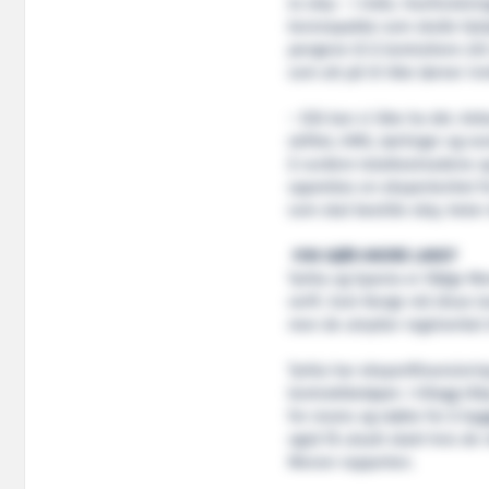
to skip – i India. Havforsknin
koronapakke som skulle hjel
pengene til å kontrahere sit
som att på til ikke lønner inn
– Slik kan vi ikke ha det. An
skiftet, HMS, lærlinger og n
å vurdere totalkostnadene o
opprettes en ekspertenhet fo
som skal bestille skip, heter 
HVA GJØR ANDRE LAND?
Tyrkia og Spania er ifølge M
verft. Som Norge må disse la
men de utnytter regelverket ti
Tyrkia har eksportfinansieri
kontraktbeløpet. I tillegg til
for moms og støtte for å bygg
også få utsatt skatt hvis de 
Menon-rapporten.