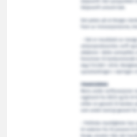
skipsverft. Det synspunktet 
Skipsverft unisont bak.
Det pekes på at Norges ster
fram av innovasjonsevne, kre
– Det er resultatet av mange
utstyrsprodusenter, verft og
aktørene i dette samspillet, 
forsvinner til konkurrerende 
dag (112.000 i 2014). Mulighe
sysselsettingen i næringen v
FINANSIERING
Mens andre verftsnasjoner me
regelverk fra OECD og EU til f
stiller en garanti til banken
som andre land gi garanti for
– Politiske myndigheter kan 
til rederier fra 70 prosent ti
Norge utnytter ikke det hand