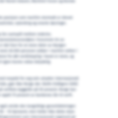
står Norsk Industri, Maritimt Forum og Norske
ke posisjon som maritim stormakt er drevet
ativitet, nytenking og smarte løsninger.
 års samspill mellom rederier,
 tjenesteleverandører. Forsvinner én av
er det fare for at store deler av klyngen
land. 82.500 personer jobber i maritim sektor i
tene for økt verdiskaping i havet er store, og
il igjen kunne vokse betydelig.
d respekt for seg selv utnytter internasjonalt
ulle, gjør ikke Norge det. Eksfin (tidligere GIEK)
 på verftets byggelån på 50 prosent. Norge kan
 opptil 75 prosent av bankenes lån til verft.
også utvide den langsiktige garantidekningen
l 90 – 10 0prosent, men heller ikke dette skjer.
lingsrommet som internasjonalt regelverk gir