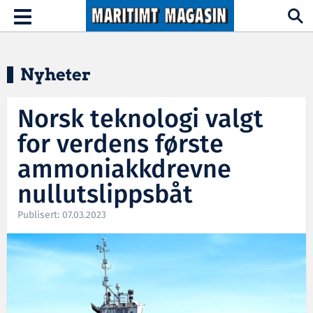
Hopp til hovedinnhold
Toggle
navigation
Nyheter
Norsk teknologi valgt
for verdens første
ammoniakkdrevne
nullutslippsbåt
Publisert: 07.03.2023