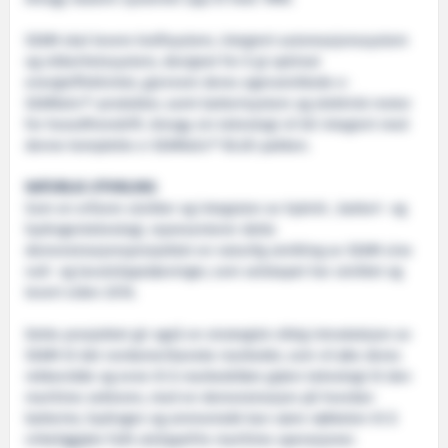
SEAM skal levere kraftsystem, integrert automasjonssystem
og sikkerhetssystem, designet for å gi optimal
energieffektivitet, gjennom deres egenutviklede e-
SEAMatic®-produkter, samt batterisystem og elektrisk motor
for hovedfremdrift. Amogy sin teknologi vil bli integrert med
denne komplette e-SEAMatic® BLUE-pakken.
NATURLIG UTVIKLING
Som en erfaren utvikler og integrator av hybrid-, batteri- og
hydrogenteknologi, representerer dette
demonstrasjonsprosjektet en naturlig utvikling av SEAM sine
null- og lavutslippsløsninger, som selskapet har utviklet og
levert siden 2016.
Dette prosjektet gir også en strategisk viktig introduksjon av
SEAM til det nordamerikanske markedet, som vil øke deres
rekkevidde og evne til å markedsføre grønn teknologi til den
maritime sektoren, med en demonstrasjon på hvordan
batterier, hydrogen og ammoniakk kan være nøkkelen til å
virkeliggjøre fullt utslippsfrie maritime operasjoner.