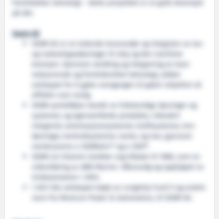
fremtidsklar teknologi – dette prosjektet er et godt eksempel
på det.
Seam AS
SEAM AS er en ledende leverandør og integrator av lav-
og nullutslippsløsninger til skip og den maritime
bransjen. Gjennom utvikling og integrering av kost-
reduserende og fremtidsrettet teknologi, jobber
selskapet for å gjøre overgangen til grønn skipsfart så
effektiv som mulig.
SEAM-porteføljen består av fullstendige løsninger og
systemer, og egenutviklede produkter, inkludert
integrerte automasjonssystemer, kraftsystemer, bro-
løsninger, kontrollsystemer, tavler, og mer, gjennom
merkevarene e-SEAMatic® og e-SEA®.
SEAM sin historie strekker seg tilbake til 1988, som en
videreføring av ABB Marine i Ølensvåg og oppkjøpet av
UniAutomation i 2004.
I 2021 ble selskapet kjøpt av Longship Fund II og endret
navn fra Westcon Power & Automation, til SEAM AS.