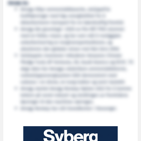
Amogy Inc
.
Amogy tilbyr ammoniakkbaserte, utslippsfrie
kraftløsninger med høy energitetthet for å
dekarbonisere transport for en bærekraftig fremtid.
Amogy ble grunnlagt i 2020 av fire MIT PhD-alumner
med en felles visjon, og har som mål å muliggjøre
avkarbonisering av tungtransportsektoren, og
akselerere den globale reisen mot Net Zero 2050.
Selskapets investorer inkluderer Amazons Climate
Pledge Fund, AP Ventures, SK, Saudi Aramco og DCVC. Til
dags dato har Amogys skalerbare ammoniakkdrevne,
nullutslippsenergisystem blitt demonstrert med
suksess i en drone, en tung traktor og semi-lastebil.
Amogy startet Amogy Norway høsten 2022 for å komme
tettere på norsk industri og utviklingen av fremtidens
løsninger til den maritime næringen.
Amogy Norway har sitt hovedkontor i Stavanger.