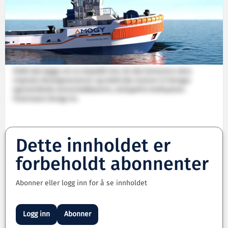
SEAM skal bygge om en slepebåt hvor de skal konvertere dens
originale dieselgeneratorer og elektriske motorer til Amogys
egenutviklede ammoniakkbaserte, utslippsfrie kraftsystem.
Illustrasjon Amogy Inc.
Dette innholdet er
forbeholdt abonnenter
Abonner eller logg inn for å se innholdet
Logg inn
Abonner