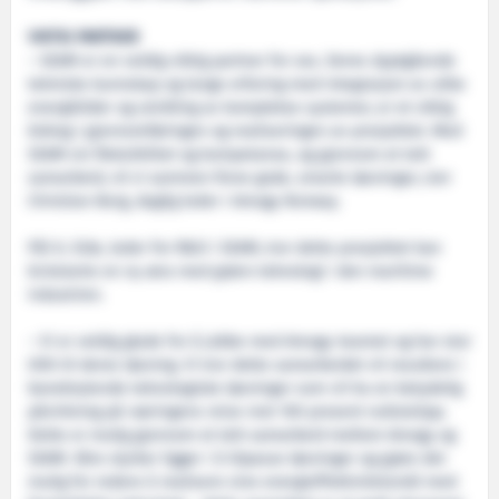
VIKTIG PARTNER
– SEAM er en veldig viktig partner for oss. Deres dyptgående
tekniske kunnskap og lange erfaring med integrasjon av ulike
energikilder og utvikling av komplekse systemer, er et viktig
bidrag i gjennomføringen og realiseringen av prosjektet. Med
SEAM sin fleksibilitet og kompetanse, og gjennom et tett
samarbeid, vil vi sammen finne gode, smarte løsninger, sier
Christian Berg, daglig leder i Amogy Norway.
Pål G. Eide, leder for R&D i SEAM, tror dette prosjektet kan
kickstarte en ny æra med grønn teknologi i den maritime
industrien.
– Vi er veldig glade for å jobbe med Amogy-teamet og har stor
tillit til deres løsning. Vi tror dette samarbeidet vil resultere i
banebrytende teknologiske løsninger som vil ha en betydelig
påvirkning på næringens reise mot 100 prosent nullutslipp.
Dette er mulig gjennom et tett samarbeid mellom Amogy og
SEAM. Våre styrker ligger i å tilpasse løsninger og gjøre det
mulig for redere å realisere sine energieffektivitetsmål med