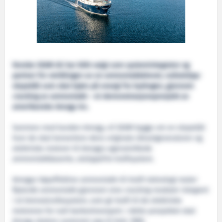
Norske SEAM AS har blitt valgt som systemintegrator og
partner for utviklingen av en ammoniakkdrevet, nullutslipp-
slepebåt som skal kjøre på energi fra hydrogen, gjennom
cracking av ammoniakk – et demonstrasjonsprosjekt av
amerikanske Amogy Inc.
Sammen med kunden Amogy, vil SEAM bygge om en slepebåt
hvor de skal konvertere dens originale dieselgeneratorer og
elektriske motorer til Amogys egenutviklede
ammoniakkbaserte, utslippsfrie kraftsystem.
Amogys høyeffektive ammoniakk-til-kraft-teknologi mater
flytende ammoniakk gjennom sine cracking-moduler integrert
i et brenselcellesystem, som gir kraft til de elektriske
motorene for null-karbontransport. I dette prosjektet skal
Amogy skalere systemet opp til hele 1MW.