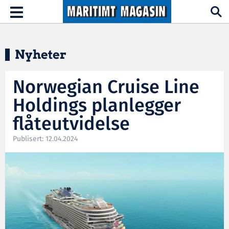
Hopp til hovedinnhold
Toggle
navigation
Nyheter
Norwegian Cruise Line
Holdings planlegger
flåteutvidelse
Publisert: 12.04.2024