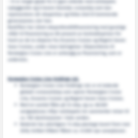
– Vi er meget glade for å igjen arbeide med selskapets
nybyggordre og å levere ikoniske cruiseskip som kan
representere vår ekspertise og felles ånd til kommende
generasjoner, sier han.
Bedriften har sikret eksportkredittfinansiering med gunstige
vilkår til finansiering av 80 prosent av kontraktsprisen for
hvert av de to skipene fra Oceania Cruises og Regent Seven
Seas Cruises, under visse betingelser. Skipsordrene til
Norwegian Cruise Line er avhengig av finansiering, som er
underveis.
Norwegian Cruise Line Holdings Ltd.
Norwegian Cruise Line Holdings Ltd. er et ledende
globalt cruiseselskap som operer Norwegian Cruise
Line, Oceania Cruises og Regent Seven Seas Cruises.
Med en samlet flåte på 32 skip, og ca. 66.500
sengeplasser, tilbyr selskapets tre varemerker reiser til
ca. 700 destinasjoner i hele verden.
Rederiet har ytterligere 13 skip planlagt levert frem mot
2036, hvilket tilfører flåten ca. 41.000 nye soveplasser.