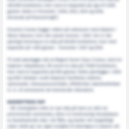
200.000 bruttotonn, hver med en kapasitet på opp til 5.000
gjester. Dette er forventet i 2030, 2032, 2034 og 2036,
beroende på finansiering[1].
Oceania Cruises bygger videre på suksessen med skipene i
Allure-klassen, hvor det nyeste leveres i 2025. Her er det
planlagt levering av to skip på 86.000 bruttotonn, hver med
kapasitet på 1.400 gjester – forventet i 2027 og 2029.
Til slutt planlegges det at Regent Seven Seas Cruises, med sin
Explorer-skipsklasse, får levert to skip på 77.000 bruttotonn,
hver med en kapasitet på 850 gjester. Dette planlegges i 2026
og 2029. Detaljer rundt skipenes fasiliteter, kabiner,
spisesteder, rekreasjonsområder, effektivitet, bærekrafstiltak
m. m. vil annonseres de kommende månedene.
BANEBRYTENDE SKIP
– Vår strategiske ordre av nye skip på tvers av våre tre
prisvinnende varemerker, sikrer en kontinuerlig introduksjon
av banebrytende skip i vår flåte, og styrker vår langsiktige
vekst. Dette gir oss også mulighet til ytterligere å skalere vår