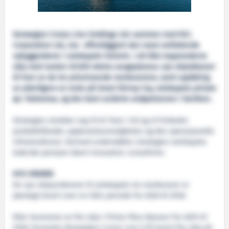
Norwegian Cruise Line Holdings Ltd. sammen med NCL
Corporation Ltd., har offentliggjort den mest omfattende
nybyggorderen i selskapets historie. I alt åtte toppmoderne
skip med nesten 25.000 ekstra sengeplasser, nye skipsklasser
til hver av de tre prisvinnende merkevarene, samt oppføring
av ytterligere en mole på Great Stirrup Cay, selskapets private
øy i Bahamas, og den best vurderte anløpshavnen i Karibien.
Strategien strekker seg 10 år fram i tid og vil forbedre
produkttilbudet, opplevelsesmuligheten og den operasjonelle
infrastrukturen. Dermed understøtter strategien selskapets
ledende posisjon blant innovative cruiseferier.
NYE ORDRER
De nye skipsorderene til selskapets tre merkevarer er
planlagt levert over en tiårs periode fra 2026 til 2036.
Etter leveranse av fire skip i Prima-Plus-klassen fra 2025 til
2028, forventes Norwegian Cruise Line å få levert fire skip på