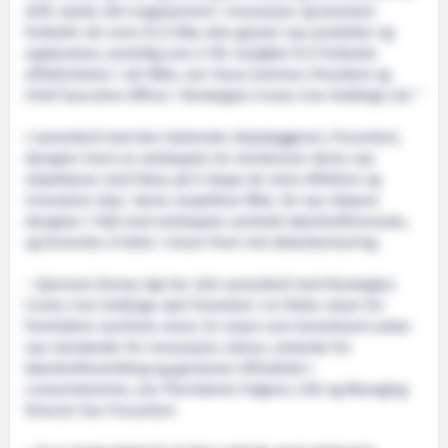
drift, styrke vårt engasjement i innovasjon og konstant
forbedre vår evne til å tilby våre gjester nye produkter og
opplevelser, samtidig som vi får mulighet til å forbedre
effektiviteten i vår flåte, sier Harry Sommer, President og
Chief Executive Officer i Norwegian Cruise Line Holdings Ltd. "
I samarbeid med den italienske skipsbyggeren, Fincantieri,
designer hvert av selskapets tre merkevarer deres nye
skipsklasse med fokus på å skape de mest effektive og
innovative skip i deres respektive flåte. De nye skipene
designes i tråd med selskapets samlede bærekraftsinnsats,
og forventes å bidra i reisen frem mot dekarbonisering.
– Gjennom årenes løp har vårt samarbeid med Norwegian
Cruise Line Holdings vært forankret i en felles visjon for
fremtidens maritime reiser. En visjon som konsekvent setter
nye standarder for innovasjon, luksus, omtanke for
bærekraftsutvikling og gjestenes tilfredshet i
cruiseindustrien, sier Pierroberto Folgiero, CEO og Managing
Director hos Fincantieri.