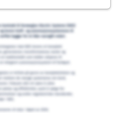
en kontrakt til Norwegian Electric Systems (NES)
 og levere kraft- og automasjonssystemene til
verftet bygger for et ikke-navngitt rederi.
emintegrator skal NES levere et komplett
, generatorer, transformatorer, tavler og
e en ladekontakt som kobler skipene til
et integrert automasjonssystem til fartøyet.
rator er kritisk på grunn av kompleksiteten og
en mellom de mange systemene om bord,
vere. Fokuset vårt vil være å sikre
t ytelse og effektivitet, samt å sørge for
emmelser og andre regulatoriske standarder,
tør i NES.
nsene vil skje i løpet av 2026.