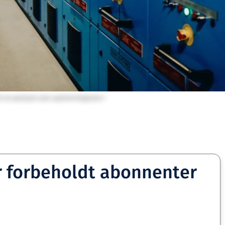
S sin posisjon som systemintegrator i
r forbeholdt abonnenter