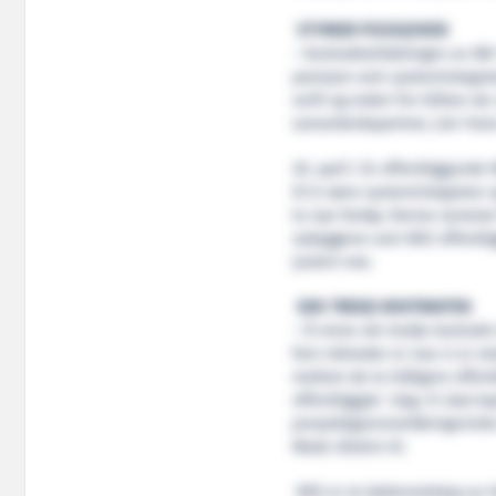
STYRKER POSISJONEN
– Kontraktstildelingen av NB
posisjon som systemintegrat
verft og rederi for tilliten de
samarbeidspartner, sier Han
30. april i år offentliggjord
til å være systemintegrator 
to nye fartøy. Denne seneste 
nybyggene som NES offentlig
justert noe.
DEN TREDJE KONTRAKTEN
– Å vinne vår tredje kontrak
fem måneder er noe vi er sto
mellom de to tidligere offen
offentliggjør i dag. Vi skal 
prosjektgjennomføringsrisiko
Mads Ulstein til.
NES er et datterselskap av 