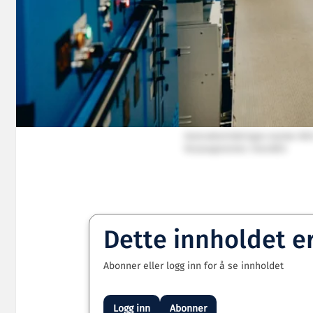
Kontraktstildelingen styrker NE
ferjesegmentet. Foto:NES
Dette innholdet e
Abonner eller logg inn for å se innholdet
Logg inn
Abonner