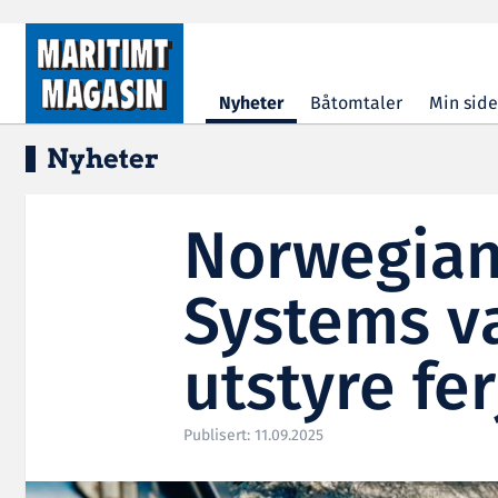
Hopp til hovedinnhold
Nyheter
Båtomtaler
Min side
Nyheter
Norwegian 
Systems va
utstyre fer
Publisert: 11.09.2025