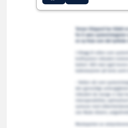
Tersan Shipyard har tildelt 
for å være systemintegrator
en ny ferje som det tyrkiske 
I tillegg til rollen som syst
kraftsystem inkludert motorer
batteri. NES skal også lever
ladestasjoner på land, samt 
– Rollen vår som systeminteg
den gjensidige avhengighet
inkludert de mange vi skal le
interoperabilitet, optimaliser
samsvar med sikkerhetsbest
sier Mads Ulstein, salgsdirek
Mesteparten av utstyrslevera