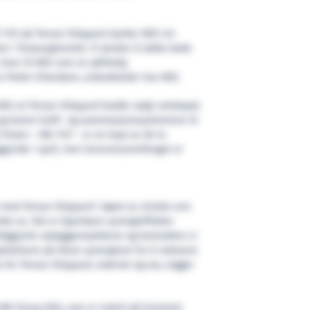
 1137 på Tersan Shipyard styrker NES sin
or i ferjesegmentet. Vi ønsker å takke bade
 viser til NES som en pålitelig
s Petter Erlandsen, anbudsleder hos NES.
e NES at Tersan Shipyard hadde valgt selskapet
og levere kraft- og automasjonssystemene til
ferjen – NB 1137 – er en kopi av de to
gjorde i april, men leveranseomfanget er
t med Tersan Shipyard i løpet av mindre enn
lte av. Det er åpenbare synergieffekter
tliggjorte nybyggprosjektene og kontrakten vi
kapitalisere på disse synergiene for å redusere
 for Tersan Shipyard, rederiet og oss, legger
HAV Group ASA, som er notert på Euronext