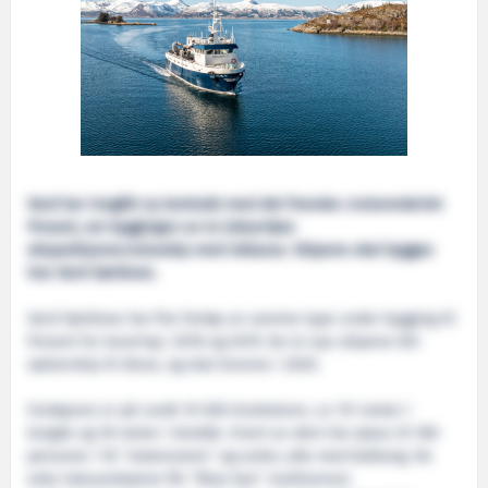
Vard har inngått ny kontrakt med det franske cruiserederiet
Ponant, om byggingen av to lukseriøse
ekspedisjonscruiseskip med isklasse. Skipene skal bygges
hos Vard Søviknes.
Vard Søviknes har fire fartøy av samme type under bygging til
Ponant for levering i 2018 og 2019. De to nye skipene blir
søsterskip til disse, og skal leveres i 2020.
Fartøyene er på rundt 10 000 bruttotonn, ca 131 meter i
lengde og 18 meter i bredde. Hvert av dem har plass til 180
personer i 92 "staterooms" og suiter, alle med balkong. De
seks luksusskipene får "Blue Eye" multisensor