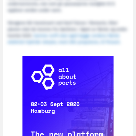
undervannsrom, noe som gir passasjerne mulighet til å
oppleve verden under vann.
Skrogene blir konstruert ved Vard Tulcea i Romania. Etter
planen skal de leveres fra Søviknes i løpet av første og andre
kvartal 2020.
Samme verft skal også bygge verdens første
elektrisk-hybride isbryter, med LNG-propulsion, til Ponant.