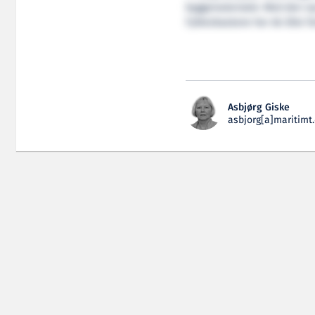
byggematerialet. Med den ny
Fylkesbaatane har de åtte far
Asbjørg Giske
asbjorg[a]maritimt