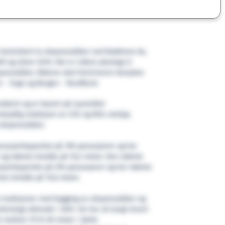
 kontrahert to ekspressbåter ved Brødrene Aa,
09 og våren 2010. Det er videre planlagt å
spressbåter. Båtene skal fortrinnsvis benyttes
 - Sogn og Bergen - Nordfjord.
ndwich og er basert på nyutviklet
betydlig reduksjon av CO2 og NOx utslipp
kspressbåter.
ssasjerkapasitet på 190 passasjerer og har
 og største bredde på 10,2 meter. Den største
sjerkapasitet på 294 passasjerer og har største
ste bredde på 10,6 meter.
 tradisjoner med bygging av ekspressbåter og
knologi allerede i 2001. De har så langt levert
mellom 19 til 28 meter i dette