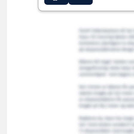
Fjord1 Fylkesbaatane AS har
Hyen, for levering høsten 20
kontrahere ytterligere to ek
på ekspressbåtrutene Bergen
Båtene blir bygd i karbon sa
skrogutforming. Dette betyr 
sammenlignet med dagens e
Den minste av båtene får pa
største lengde på 33,5 meter
av ekspressbåtene får passa
lengde på 38,2 meter og stør
Brødrene Aa, Hyen har lange
tok i bruk karbon sandwich te
17 ekspressbåter med lengde 