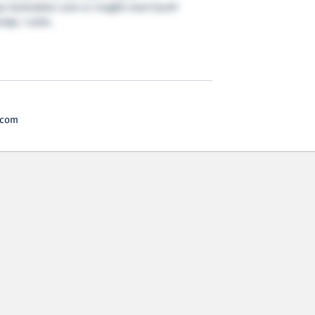
e kontrakten som er inngått med Fjord1
tøy i ordre.
.com