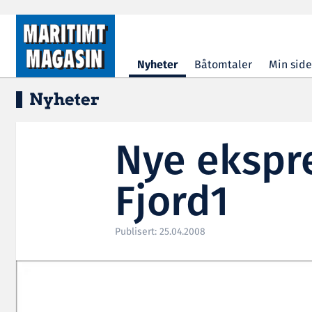
Hopp til hovedinnhold
Nyheter
Båtomtaler
Min side
Nyheter
Nye ekspre
Fjord1
Publisert: 25.04.2008