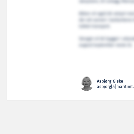
rørsystem, UV anlegg, filter
Båten vil også bli utstyrt m
der alt vannet i lasttankene
lukket transport.
Skroget vil bli bygget i utlan
august/september neste år.
Asbjørg Giske
asbjorg[a]maritimt