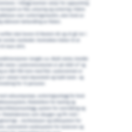
mmene. I tillegg kommer utstyr for oppsamling
ransport av fisk, avlusing og sortering. Videre
rykklosse over sorteringsmaskin, uten bruk av
 skånsom behandling av fisken.
erftet skal levere til Rostein AS og vil gå inn i
et norske markedet. Kontrakten bidrar til at
t til mars 2013.
eddimensjoner: lengde o.a. 86,65 meter, bredde
3
7,90 meter. Lasteromsvolumet er på 4500 m
og
ng av 650-700 tonn med fisk. Lasterommet er
g er utstyrt med skyveskott og trykk laste- og
nredning for 13 personer.
rt med vakuumpumpe, sorteringsanlegg for bruk
lossesystem, fisketellere for lasting og
 desinfeksjonsanlegg, system for overvåking og
 i fiskebrønnene som oksygen og PH nivå i
ginerings-, resirkulasjon og luftesystem for
stem, automatisk vaskesystem for lasterom og