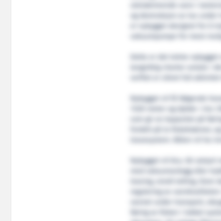
utstrømmende vann i lastero
og destruksjon av lus under t
er nybygget designet for å t
vakuumpumpe for mest mulig
Dette er det tolvte nybygget v
langsiktig charter-avtale i d
verftet er sikret full aktivite
Nybygget vil få følgende hov
17,00 meter og dybde i riss 
som gir en kapasitet på føri
fordelt på to fiskebrønner, o
lossesystem. Båten vil ha in
Nybygget vil bl.a. bli utsty
med vakuumanlegg eller trykk
lossing, smolt telling, Ozon
regulering av vannkvaliteten
vannet under transport, oksy
føring av fisken i lukket sy