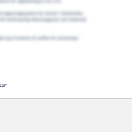
system for oppsamling av lus m.m.
ed avgassingssystem for vannet i lastetanker,
 blir kontinuerlig luftet/avgasset ved mekanisk
det og vil komme til verftet for utrustning i
.com