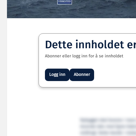
Dette innholdet e
Abonner eller logg inn for å se innholdet
Logg inn
Abonner
Nybygget skal leveres i mars
levende laks med åpne brønne
stråling). Dette består i mek