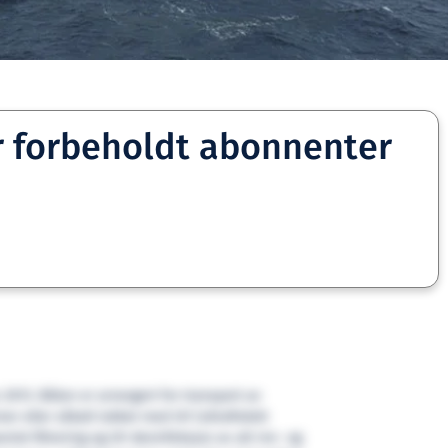
r forbeholdt abonnenter
 2013. Båten er arrangert for transport av
r eller såkalt lukket med UV (ultrafiolett
anisk filtrering og UV desinfeksjon av alt inn- og