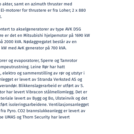
o akter, samt en azimuth thruster med
El-motorer for thrustere er fra Loher; 2 x 880
.
ontert to akselgeneratorer av type AVK DSG
re er det en Mitsubishi hjelpemotor på 1690 kW
på 2000 kVA. Nødaggregatet består av en
5 kW med AvK generator på 700 kVA.
torer og evaporatorer, Sperre og Tamrotor
umpeutrustning. Leine Rør har hatt
, elektro og sammenstilling av rør og utstyr i
egget er levert av Stranda Verksted AS og
verandør. Blikkenslagerarbeid er utført av S.
or har levert Vibracon stålmellomlegg. Det er
eriale levert av Bygg og Bo, Ulsteinvik og det
ført isoleringsarbeidene. Ventilasjonsanlegget
r fra Pyro. CO2 brannslukkeanlegg er levert av
ype UMAS og Thorn Security har levert