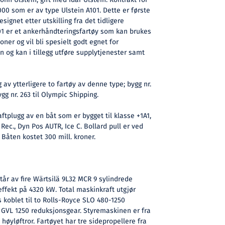
000 som er av type Ulstein A101. Dette er første
signet etter utskilling fra det tidligere
01 er et ankerhåndteringsfartøy som kan brukes
oner og vil bli spesielt godt egnet for
 og kan i tillegg utføre supplytjenester samt
 av ytterligere to fartøy av denne type; bygg nr.
ygg nr. 263 til Olympic Shipping.
ftplugg av en båt som er bygget til klasse +1A1,
 Rec., Dyn Pos AUTR, Ice C. Bollard pull er ved
åten kostet 300 mill. kroner.
r av fire Wärtsilä 9L32 MCR 9 sylindrede
ffekt på 4320 kW. Total maskinkraft utgjør
s koblet til to Rolls-Royce SLO 480-1250
s GVL 1250 reduksjonsgear. Styremaskinen er fra
høyløftror. Fartøyet har tre sidepropellere fra