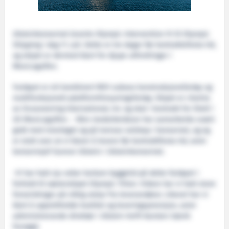
Ulsteinkonsernet leverte Olympic Intervention IV til Olympic
Shipping i dag 11. juli. Dette er tre dagar før kontraktsfesta tid,
og skipet er dermed klart for djupe utfordringar i
Mexicogulfen.
Fartøyet er eit kombinert ROV subsea konstruksjonsfartøy og
multifunksjonelt plattformforsyningsfartøy. Skipet er chartra
av Oceaneering International, Inc og skal i kontrakt for Shell i
US Mexicogulfen. - Våre medarbeidarar har samarbeida svært
godt med reiarlaget og på tversav selskap i konsernet, og eg
er stolt over at vi klarer å levere før kontraktfesta tid, seier
konsernsjef Gunvor Ulstein i Ulsteinkonsernet.
-Vi har hatt sju veker kortare byggetid på dette fartøyet i
forhold til søsterskipet Olympic Triton. Vidare har vi hatt store
forseinkingar på viktig utstyr fra leverandørar. Likevel har vi
klart å opprettholde kvalitet og leveringspresisjon, seier
administrerande direktør i Ulstein Verft Karsten Sævik
fornøgd.