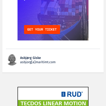
Asbjørg Giske
asbjorg[a]maritimt.com