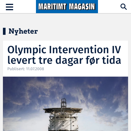
Hopp til hovedinnhold
Toggle
navigation
Nyheter
Olympic Intervention IV
levert tre dagar før tida
Publisert: 11.07.2008