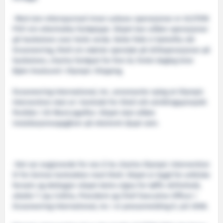
-Med stor etterspurnad innan subsea-operasjonar er ULSTEIN
P101 ein ettertrakta fartøytype. Skipet kan utføre operasjonar
på havbotnen over heile verda. Dette fekk vi bekrefta når
Oceaneering, Shell sin største operatør på drilloperasjonar på
havbotnen, chartra fartøyet for fem år, fortel dagleg leiar
Bjørn Kvalsund i Olympic Shipping.
Oceaneering International, Inc. annonserte nyleg at Olympic
Intervention skal ut i kontrakt for Shell sitt utviklingsprosjekt
Perdido i US Mexicogulfen. Skipet skal utføre
installasjonsoppgåver på ekstremt djupt vatn.
-Det var avgjerande for oss å ha chartra Olympic Intervention
IV for åvinne kontrakten med Shell. Skipet er bygd for arktiske
farvatn og dettegjer skipet betre eigna for tøffe vêrforhold,
uttalte T. Jay Collins, President og Chief Executive Officer i
Oceaneering International, Inc i ei pressemelding 8. juli 2008.