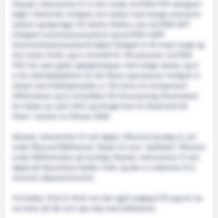
Olympic Intervention IV er den tredje ULSTEIN P101-designen
bygd i Ulsteinvik. Fartøyet vert utstyrt med mange avanserte
system og løysingar frå Ulstein Elektro som ULSTEIN IAS®
(integrert automasjonssystem) og ULSTEIN COM®
(kommunikasjonssystem).Sjølve fartøyet er 95 meter langt og
20,5 meter breitt, og er innreidd for 100 personar. ULSTEIN
P101 har særs gode sjøeigenskapar med rolege rørsler, og er
ei fin arbeidsplattform for dei fleste operasjonar. Fartøyet er
utstyrt med helikopterdekk, ei 150 tonns hiv kompensert
offshorekran og to miniubåtar frå Oceaneering. Brennestart
for skipet var april 2007, og skroget kom til Ulsteinvik frå
Polen i starten av februar 2008.
Olympic Intervention IV vert døypt i Ålesund laurdag 12. juli
under Ålesund Båtfestival. Skipet vil ruve i bybiletet i Ålesund
under Båtfestivalen på laurdag. Olympic Intervention IV vert
døypt på Skansekaia klokka 14:00, og alle er velkomne til å
oververe dåpsseremonien.
Frå klokka 15:30 til 18:30 vert det også mogleg å få seg ein tur
om bord, då det vert ope skip med jobbmesse.