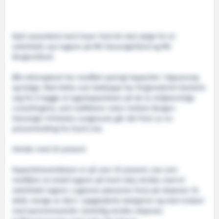
Nytt samarbeid med Fosen Yard AS skal sørge for et
sekstitalls nye lugarer på MS Stavangerfjord og MS
Bergensfjord.
Økt etterspørsel har medført sprengt kapasitet i høysesong
og helger. Med dette som bakteppe har fergerederiet bestemt
seg for å bygge ut lugarkapasiteten på de to miljøvennlige
cruisefergene, som trafikkerer ruten mellom Bergen-
Stavanger-Hirtshals-Langesund, går det frem av en
pressemelding fra Fjord Line.
Utvider med 20 prosent
Kapasitetsutvidelsen er på over 20 prosent, noe som
medfører at antall lugarer på hvert skip utvides med et
sekstitalls lugarer. Lugarene plasseres forut på skipenes 10.
dekk, mange av dem i oppgraderte kategorier og med vinduer
med panoramautsikt. Samtidig utvides skipenes