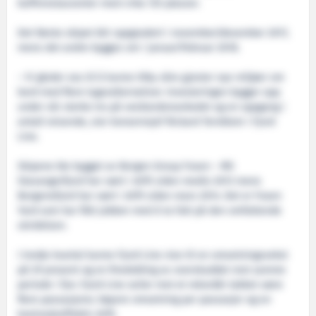
bufferestauranter med cirka 125 plasser.
Det første skipet blir oppgradert i november/desember 2017,
mens det andre bygges om i januar/februar 2018.
– Vi gleder oss til å kunne tilby våre gjester nye miljøer om
bord med flere lugaralternativer. Investeringen bygger opp
under vår sterke tro på vestlandsmarkedet og en oppgang i
antall reisende, sier konsernsjef Rickard Ternblom i Fjord
Line.
Skipene ble bygget av Bergen Group Fosen – MS
Stavangerfjord har vært i drift siden medio 2013 mens
Bergensfjord har vært i drift siden mars 2014. Det er Fosen
Yard som har fått jobben med å ta fatt på den omfattende
utvidelsen.
I tredje kvartal kunne Fjord Line vise til en omsetningsvekst
på 29 prosent og en firedobling av overskuddet mot samme
periode i fjor. Fjord Line seiler mot et rekordår takket være
flere passasjerer, høyere omsetning per passasjer og en
kostnadseffektiv drift.