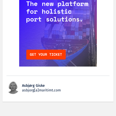
Asbjørg Giske
asbjorg[a]maritimt.com