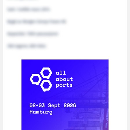
Satt i trafikk mars 2014
Bygd av Bergen Group Fosen AS
Kapasitet: 1500 passasjerer
306 lugarer, 600 biler.