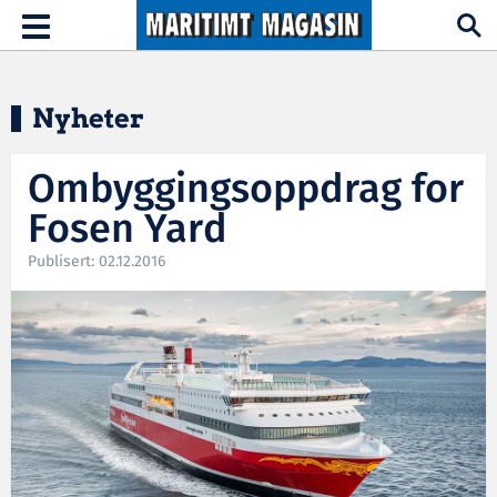
Hopp til hovedinnhold
Toggle
navigation
Nyheter
Ombyggingsoppdrag for
Fosen Yard
Publisert: 02.12.2016