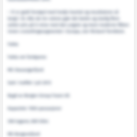
– Vi er godt fornøyd med tredje kvartal og resultatene så
langt i år. Alle de tre rutene gjør det bedre og stadig flere
setter pris på å reise med den yngste og mest moderne flåten
innen cruisefergesegmentet i Europa, sier Rickard Ternblom.
Fakta
Fakta om fartøyene:
MS Stavangerfjord
Satt i trafikk i juli 2013
Bygd av Bergen Group Fosen AS
Kapasitet: 1500 passasjerer
306 lugarer, 600 biler.
MS Bergensfjord