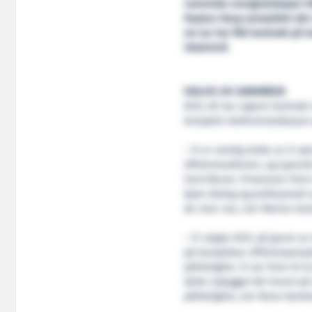
rumenske energiselskapet OM
Neptun Deep-prosjektet det 
sin tur har fått kontrakt på l
Ulsteinvik
DIALOG OG SAMARBEID
ACEL AS har signert kontrakt
komplett elektroinstallasjon 
– Vi er utrolig stolte av å v
offshoresektoren, og spesie
Yard Kleven. Prosessen frem 
åpen dialog og profesjonelt s
de viser oss, sier Marius Gra
– Vi valgte ACEL på grunn av 
på komplekse offshoreprosjek
pålitelighet. Vi ser frem til 
dette nybygget blir levert p
pålitelighet, sier Rune Gaml