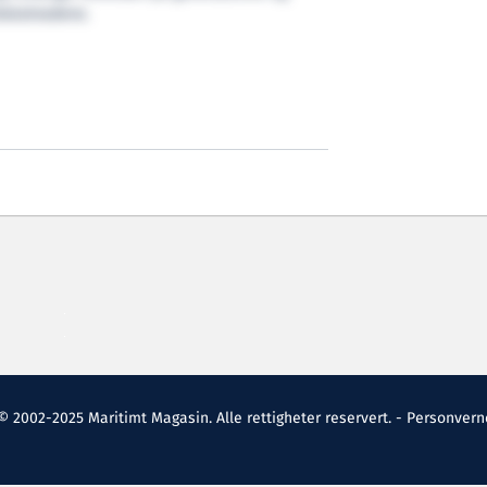
tskostnadene.
© 2002-2025 Maritimt Magasin. Alle rettigheter reservert. -
Personvern