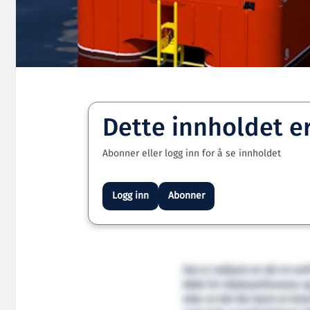
Dette innholdet e
Abonner eller logg inn for å se innholdet
Logg inn
Abonner
Det er velkjent at når et verf
både for lokalsamfunnene og
etter at det ble kjent at Gr