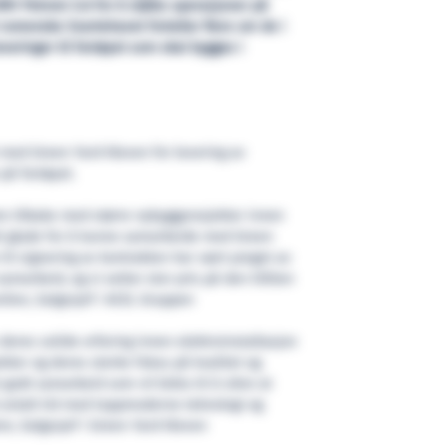
V Petrom S.A for å støtte operasjoner på
rumenske Svartehavet forteller flere om de i
everinger til fartøyet som skal bygges i
 med Green Yard Kleven for levering av
på fartøyet.
ære tilbake med større nybyggprosjekter innen
lt glade for å kunne samarbeide med Green
til signering av kontrakten har vært preget av
amarbeid, og vi setter stor pris på den tilliten
nlien, Salgssjef i ACEL Gruppen
deres solide erfaring innen elektroinstallasjon
ter og deres sterke fokus på kvalitet og
et godt samarbeid som vil bidra til å sikre at
å avtalt tid med toppmoderne teknologi og
em, Salgssjef i Green Yard Kleven