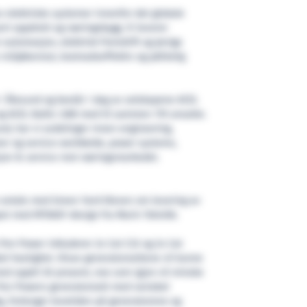
v elektriske systemer innenfor det globale
rt oppdrett og næringsbygg. Vi leverer
 automasjon, elektrisk fremdrift og øvrige
n miljøbevisst, kostnadseffektiv og pålitelig
i Ålesund og består i dag av selskapene ACEL
og ACEL Baltic UAB med til sammen 170 ansatte.
nd, har vi avdelinger innen engineering,
ner og service worldwide, power systems,
asjon & service mot næringsmarkedet.
 avtale med Green Yard Kleven om levering av
øyet med MT6067-design fra Marin Teknikk.
 Pon Power inkluderer 2x Cat C32 og 2x Cat
el hastighet. Disse generatorsettene vil kunne
ed opptil 30 prosent, noe som igjen vil minske
Pon Powers generatorsett med variabel
y, forlenger levetiden på generatorene og