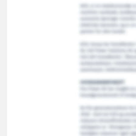
ACEL er en totalleverandør a
maritime markedet, landbase
avanserte løsninger innenfor
elektriske tjenester, og er e
partner for våre kunder.
ACEL Group har hovedkontor 
AS, Haf Power Solutions AS 
Ved vårt hovedkontor i Ålesu
tavleproduksjon, installasjo
automasjon, elektroinstall
HOVEDGENERATORSETT
Pon Power AS har inngått en
hovedgeneratorsett til fart
De fire generatorsettene fra
3512E med Cat SCR og variab
redusere drivstofforbruket m
utslippene av klimagasser. 
hastighet reduserer også stø