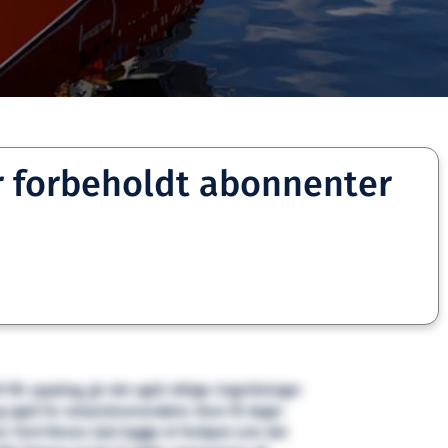
r forbeholdt abonnenter
t får oppdrag, gir det også viktige ringvirkninger
 også for utstyrsleverandører. Bare få dager
een Yard Kleven skal bygge et fartøyet som det