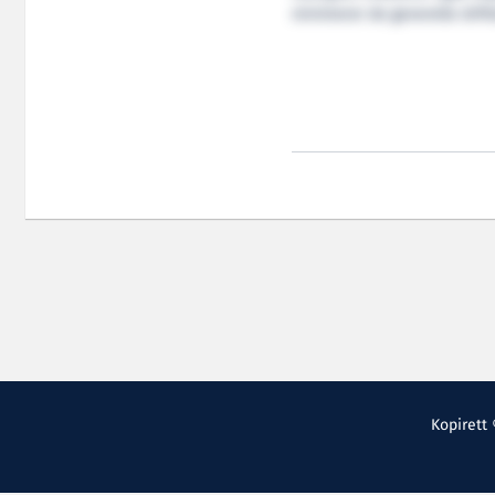
minimerer de generelle drif
Kopirett 