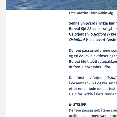
Foto: Andrine Elnes Rabbevåg
Sefine Shipyard i Tyrkia har n
Boreal Sjø AS som skal gå i 
Oslofjorden.
Oslofjord IV
ble 
Oslofjord V
, ble levert første
De fem passasjerferjene som 
og en del av elektrifiseringe
Boreal ble tildelt rutepakke
driften 1. november i fjor.
Den første av ferjene,
Oslofj
i desember 2021 og ble satt i
etter en periode med uttestin
Oslo fra Tyrkia i flere runder
0-UTSLIPP
De fem passasjerbåtene som n
utslipp og dermed være lang