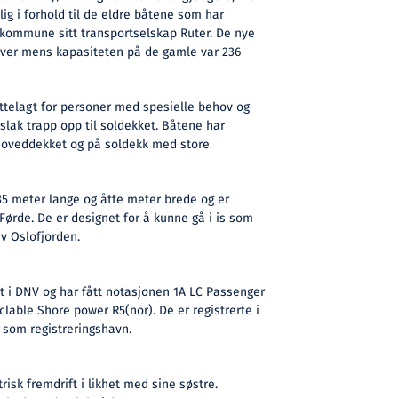
ig i forhold til de eldre båtene som har
o kommune sitt transportselskap Ruter. De nye
hver mens kapasiteten på de gamle var 236
ttelagt for personer med spesielle behov og
slak trapp opp til soldekket. Båtene har
hoveddekket og på soldekk med store
35 meter lange og åtte meter brede og er
 Førde. De er designet for å kunne gå i is som
av Oslofjorden.
et i DNV og har fått notasjonen 1A LC Passenger
clable Shore power R5(nor). De er registrerte i
som registreringshavn.
risk fremdrift i likhet med sine søstre.