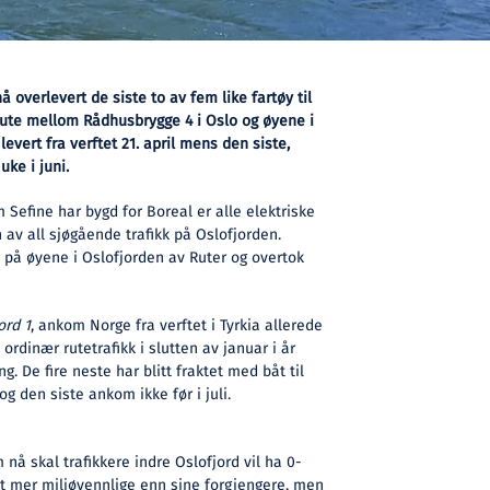
å overlevert de siste to av fem like fartøy til
rute mellom Rådhusbrygge 4 i Oslo og øyene i
levert fra verftet 21. april mens den siste,
 uke i juni.
Sefine har bygd for Boreal er alle elektriske
n av all sjøgående trafikk på Oslofjorden.
n på øyene i Oslofjorden av Ruter og overtok
ord 1
, ankom Norge fra verftet i Tyrkia allerede
 ordinær rutetrafikk i slutten av januar i år
g. De fire neste har blitt fraktet med båt til
 og den siste ankom ikke før i juli.
å skal trafikkere indre Oslofjord vil ha 0-
t mer miljøvennlige enn sine forgjengere, men