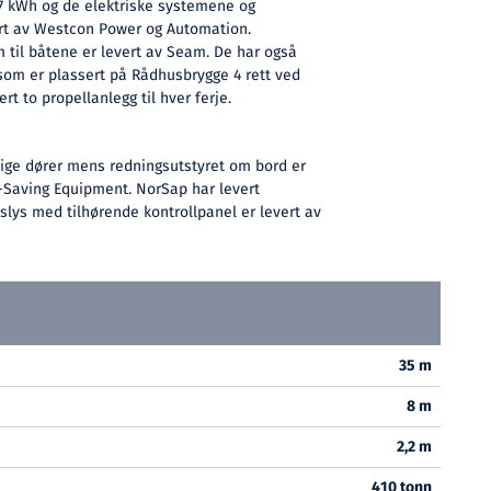
17 kWh og de elektriske systemene og
rt av Westcon Power og Automation.
 til båtene er levert av Seam. De har også
som er plassert på Rådhusbrygge 4 rett ved
rt to propellanlegg til hver ferje.
dige dører mens redningsutstyret om bord er
e-Saving Equipment. NorSap har levert
slys med tilhørende kontrollpanel er levert av
35 m
8 m
2,2 m
410 tonn