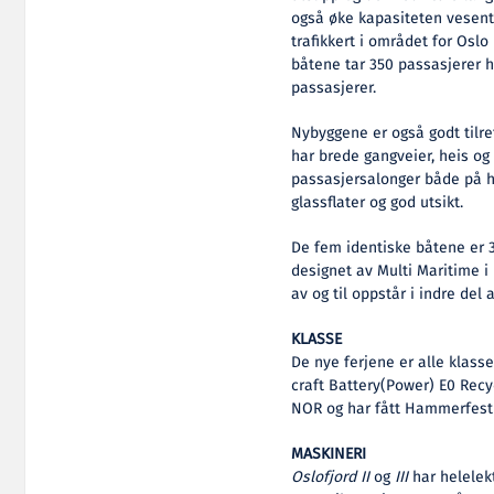
også øke kapasiteten vesentl
trafikkert i området for Osl
båtene tar 350 passasjerer 
passasjerer.
Nybyggene er også godt tilre
har brede gangveier, heis og 
passasjersalonger både på 
glassflater og god utsikt.
De fem identiske båtene er 
designet av Multi Maritime i
av og til oppstår i indre del 
KLASSE
De nye ferjene er alle klass
craft Battery(Power) E0 Recy
NOR og har fått Hammerfest 
MASKINERI
Oslofjord II
og
III
har helelekt