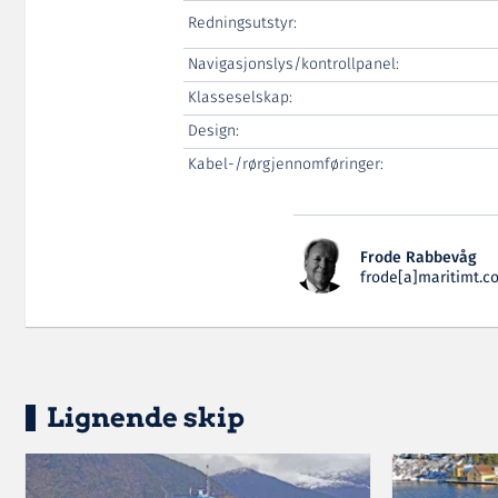
Redningsutstyr:
Navigasjonslys/kontrollpanel:
Klasseselskap:
Design:
Kabel-/rørgjennomføringer:
Frode Rabbevåg
frode[a]maritimt.c
Lignende skip