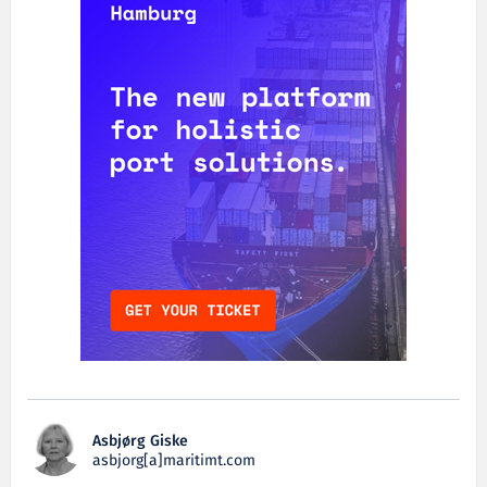
Asbjørg Giske
asbjorg[a]maritimt.com