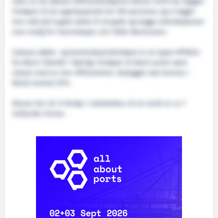
være av de største offshorefartøyene Kleven Verft har bygget.
Fartøyet vil ha lugarkapasitet for 100 personer, og vi legger
stor vekt på å gjøre dette til så gode og trygge arbeidsplasser
som mulig for mannskapet, sier Ståle Rasmussen.
Subsea støtte- og konstruksjonsfartøyet er av typen MT6022
fra Marin Teknikk i Tjørvåg. Fartøyet vil blant annet være
utstyrt med en stor offshorekran. Nybygget skal leveres i
første kvartal 2014.
Kleven har nå 14 fartøy i ordreboken, til en verdi av ca 7
milliarder kroner.