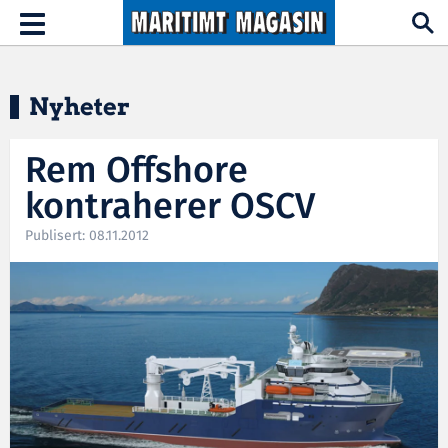
Hopp til hovedinnhold
Toggle
navigation
Nyheter
Rem Offshore
kontraherer OSCV
Publisert: 08.11.2012