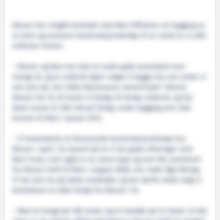
Kleven har inngått kontrakt med Rem Offshore om bygging av
et stort og avansert konstruksjonsfartøy til en verdi av ca 600
millioner kroner.
– Kleven og Rem har hatt et svært godt samarbeid over
mange år, og at rederiet igjen velger å bygge hos oss setter vi
stor pris på, sier Ståle Rasmussen, konsernsjef i Kleven.
Kleven har til nå levert 14 fartøy til Herøy-rederiet, og har
blant annet et LNG-drevet fartøy under bygging som skal
leveres til Rem i januar 2013.
– Vi kontraherte et tilsvarende konstruksjonsfartøy hos
Kleven i april i år, basert på at vi har gode erfaringer med
Rem Forza, som også er av same type og som ble overlevert
fra Kleven Verft til Rem i august 2008, sier reder Åge Remøy.
Vi har stor tro på dette markedet, og har derfor altså valgt å
kontrahere to slike fartøy fra Kleven i år.
– Med en lengd på 108 meter og en bredde på 22 meter vil det