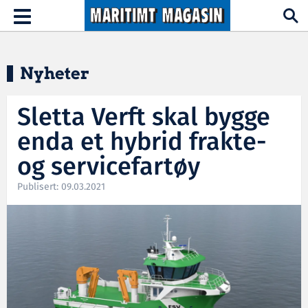
Hopp til hovedinnhold
Toggle
navigation
Nyheter
Sletta Verft skal bygge
enda et hybrid frakte-
og servicefartøy
Publisert: 09.03.2021