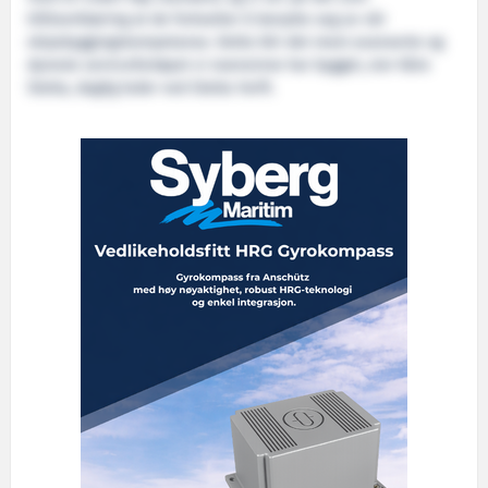
tillitserklæring at de fortsetter å benytte seg av vår
skipsbyggingskompetanse. Dette blir det mest avanserte og
dyreste servicefartøyet vi noensinne har bygget, sier Kåre
Sletta, daglig leder ved Sletta Verft.