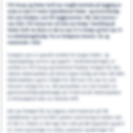
FSV Group og Sletta Verft har inngått kontrakt på bygging av
enda et nytt 27 meter hybriddrevet frakte- og servicefartøy.
Det nye fartøyet, som får byggenummer 198, skal leveres i
mai 2022. FSV Group har nå hele sju fartøy i bestilling på
Sletta Verft. Av disse er det to nye 27 m fartøy og fem nye 15
m enkeltskrogsfartøy. Tre av fartøyene leveres i år, og
resterende i 2022.
Fartøyet som er spesielt utviklet for tyngre frakte- og
slepeoppdrag, service og support i havbruksnæringen, er
utviklet av FSV Group og Solstrand Trading. Fartøyet får den
største batteripakken på denne typen fartøy på hele 360 kWh.
Batteripakken sparer miljøet for 290 tonn CO
per år, som
2
tilsvarer utslipp fra ca. 160 personbiler om man bruker en
gjennomsnittlig kjørelengde på 15 000 km/år. Batteripakken
er klimanøytral etter en måneds drift.
Det nye fartøyet får sju lugarer, stort lasterom på 190
kubikkmeter og vil ha ROV-system med boring av bolter ned
til 300 m. Videre er det lagt stor vekt på økt kapasitet og på å
ta i bruk nyvinninger av utstyr, systemer og løsninger for