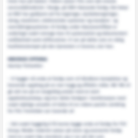
timer kun på batteri. Videre satser FSV, som det eneste
servicebåtrederiet i Norge, på DNV-klassede fartøy. Det betyr
at DNV har godkjent alt fra tegninger, styrkeberegninger,
skrog, maskineri, elektroniske systemer og manøver- og
overvåkingssystemer. Et fartøy under klassesertifikat er
underlagt svært strenge krav til systematisk og dokumentert
vedlikehold samt driftsrutiner. Vi ser på dette som et viktig
kvalitetsstempel på den tjenesten vi leverer, sier han.
KREVENDE OPPDRAG
Aasmyr fortsetter:
– Vi bygger nå enda et fartøy som vil håndtere komplekse og
krevende oppdrag på en mer trygg og effektiv måte. NB 198 vil
gå rett inn på en langsiktig avtale med et stort
oppdrettsselskap. Jeg tror dette fartøyet i kombinasjon med
svært dyktige ansatte vil bidra til en videre positiv utvikling
for FSV. Fremtiden ser lovende ut!
– Det svært hyggelig å få kunne bygge enda et fartøy for FSV
Group. Molde-rederiet satser på store og avanserte fartøy
med en svært høy standard, og vi ser på det som