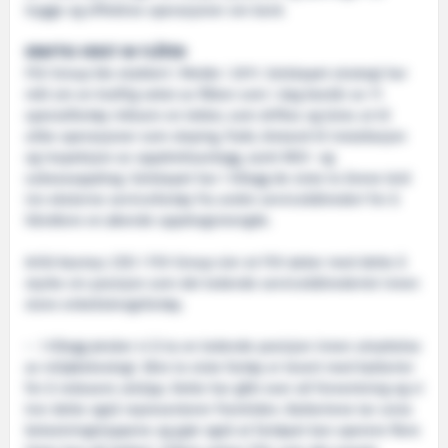
trygge og effektive operasjoner om bord.
KRAFTIG VEKST AV FLÅTEN
FSV Group ble etablert i Molde i 2011. Selskapet strategi har
mål om en kraftig vekst av flåten som i dag består av 11
spesialfartøy inklusiv en lekter, som driftes og leies ut til
ulike operasjoner som sleping, frakt, bistand til installasjon
og inspeksjon av oppdrettsanlegg, samt ROV- og
subseaoppdrag. Selskapet har i tillegg de siste to årene leid
inn eksterne servicefartøy fra andre servicebåtrederi for å
håndtere en økende oppdragsmengde.
Arild Aasmyr, CEO i FSV Group sier at FSV øsker med dette å
styrke sin posisjon som det ledende servicebåtrederiet innen
store enkeltskrogsfartøy.
– I tillegg ønsker vi å ta en ledende posisjon innen utnyttelse
av miljøteknologi. Våre to siste fartøy er levert med batterier
for å redusere utslipp. Dette har gått over all forventning og vi
tror dette også representerer fremtiden. Batteriene tar unna
belastningstoppene og gjør også at fartøyet kan operere flere