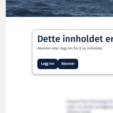
Dette innholdet e
Abonner eller logg inn for å se innholdet
Logg inn
Abonner
Havyard Ship Technology AS 
rederi om design og bygging 
offshore fartøy.