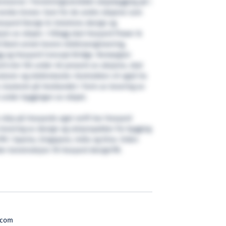
rereserve i forretningsområdet skipsbygging på i
 norske kroner. Som for de andre skipene som
Havyard Design & Solutions design og
jon av skipet. I tillegg skal Havyard Power &
blant annet levere elektroengineering,
g og Havyard Concept Bridge. Norwegian
d eier litt under 40 prosent av aksjene, skal
torer og elektrotavler. Kontrakten vil også ha
 clusteret på Vestlandet i form av levering av
et under byggingen av skipet.
v skip på Havyards eget verft har Havyard
levering av design og utstyrspakker for bygging
 i Spania, Singapore, India og Kina. Siden
der konstruksjon 78 Havyard designTM.
.com