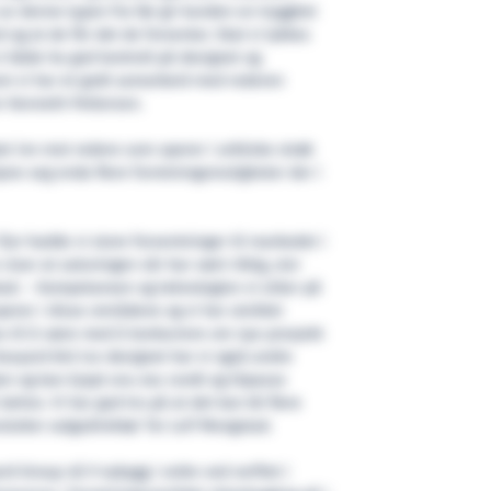
av denne typen fra før gir kunden en trygghet
d og at de får det de forventer. Skal vi lykkes
i både ha god kontroll på designet og
om vi har et godt samarbeid med rederen
r Kenneth Pettersen.
t inn mot redere som operer i arktiske strøk
åpne seg enda flere forretningsmuligheter der i
 fjor hadde vi store forventninger til markedet i
viser at satsningen vår har vært riktig, sier
tad. – Kompetansen og teknologien vi sitter på
perer i disse områdene og vi har utviklet
s til å være med å konkurrere om nye prosjekt
 Havyard 843 Ice designet har vi også andre
jen og kan kjapt snu oss rundt og tilpasse
ehov. Vi har god tro på at det kan bli flere
slutter salgsdirektør Tor Leif Mongstad.
d Group nå 9 nybygg i ordre ved verftet i