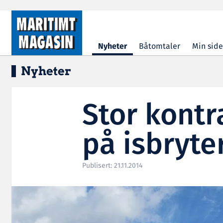
Hopp til hovedinnhold
Nyheter
Båtomtaler
Min side
Nyheter
Stor kontr
på isbryte
Publisert: 21.11.2014