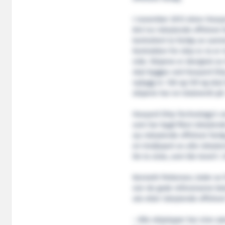
I november 2013 skrev Havya
843 Ice isbrytende offshore f
kontrahert to fartøy av sam
Kontrakten for skip nr. to e
side. Skipene er designet av
skal bygges ved Havyard Ship
nybygg nr. 128 og 129 og skal
skipene har en totalverdi på 
Havyard Ship Technology’s ver
som har bygd flest isbrytende
sju isbrytende offshore fartøy,
en tredjepart av alle isbryt
De to siste, som ble levert i 
Kenneth Pettersen, leder av
sier de gode referansene b
ute etter isbrytende offshore
– Alle skipstyper har sine sæ