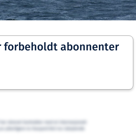
r forbeholdt abonnenter
har skrevet kontrakter med et internasjonalt
av ytterligere to Havyard 843 Ice isbrytende