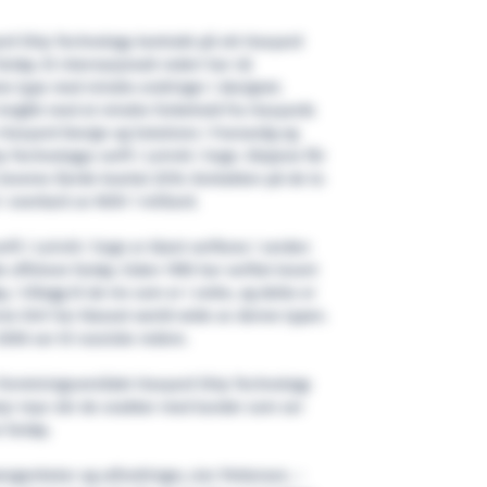
rd Ship Technology kontrakt på ett Havyard
artøy. Et internasjonalt rederi har nå
me type med mindre endringer i designet.
r inngått med et mindre forbehold fra Havyards
 Havyard Design og Solutions i Fosnavåg og
 Technologys verft i Leirvik i Sogn. Skipene får
 leveres fjerde kvartal 2016. Kontakten på de to
i overkant av NOK 1 milliard.
ft i Leirvik i Sogn er blant verftene i verden
 offshore fartøy. Siden 1995 har verftet levert
 i tillegg til de tre som er i ordre, og dette er
erne DnV har klasset world-wide av denne typen.
2006 var til russiske redere.
 forretningsområdet Havyard Ship Technology
etyr mye når de snakker med kunder som ser
 fartøy.
regenheter og utfordringer, sier Pettersen. –