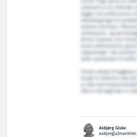
Leirvik i Sogn og har en ord
underkant av tre milliarder
bygges ved verftet leverer 
arbeidstegninger for produks
Systems med base i Ålesund 
automasjons- og alarmanleg
Electric Systems, hvor Havyar
levere elektromotorer, genera
ringvirkninger i det maritime
utstyr og tjenester til verft
Foruten design til bygging a
Design & Solutions ordre på 
av skip med Havyard designTM
2005 er det bygd eller er un
Asbjørg Giske
asbjorg[a]maritimt