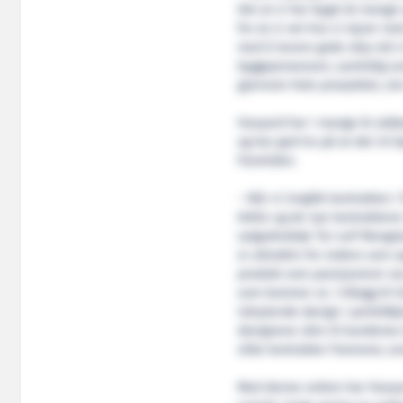
Det at vi har bygd så mange 
for at vi vet hva vi styrer me
med å levere gode skip må v
byggeprosessen, samtidig s
gjennom hele prosjektet, sie
Havyard har i mange år jobbe
og har god tro på at det vil 
framtiden.
– Når vi inngikk kontrakten i
Arktis og de nye kontraktene 
salgsdirektør Tor Leif Mongs
er attraktiv for redere som o
produkt som posisjonerer os
som kommer ut. I tillegg til
isbrytende design i porteføl
designene våre til kundenes b
slike kontrakter framover, av
Med denne ordren har Havyar