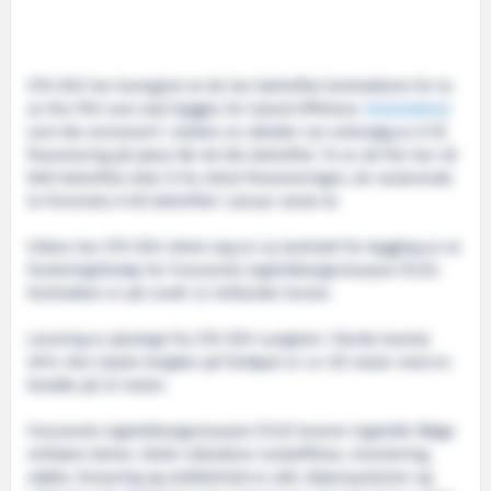
STX OSV har kunngjort at de har bekreftet kontraktene for to
av fire PSV som skal bygges for Island Offshore.
Kontraktene
som ble annonsert i slutten av oktober var avhengig av å få
finansiering på plass før de ble bekreftet. To av de fire har nå
blitt bekreftet etter å ha sikret finansieringen, de resterende
to forventes å bli bekreftet i januar neste år.
Videre har STX OSV sikret seg en ny kontrakt for bygging av et
forskningsfartøy for Forsvarets logistikkorganisasjon (FLO).
Kontrakten er på rundt 1,2 milliarder kroner.
Levering er planlagt fra STX OSV Langsten i fjerde kvartal
2014. Den totale lengden på fartøyet er ca 125 meter med en
bredde på 23 meter.
Forsvarets logistikkorganisasjon (FLO) leverer logistikk ifølge
militære behov. Dette inkluderer anskaffelse, investering,
støtte, forsyning og vedlikehold av alle våpensystemer og