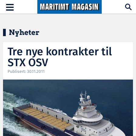
Hopp til hovedinnhold
Toggle
navigation
Nyheter
Tre nye kontrakter til
STX OSV
Publisert: 30.11.2011