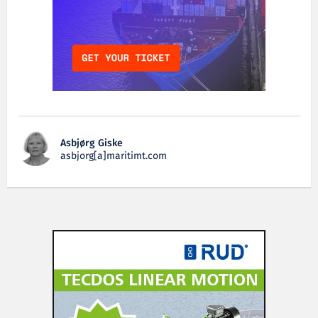
Asbjørg Giske
asbjorg[a]maritimt.com