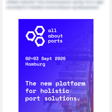
militært materiell i fred, krisesituasjoner og krig. FLO er også
ansvarlig for å håndtere kommunikasjon og datasystemer.