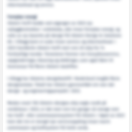
ettermarknad og service.
Fornybar energi
Ulstein Verft hadde ved utgangen av 2023 sju
nybyggkontraktar i ordreboka, alle innan fornybar energi, og
seks av sju baserte på design frå Ulstein Design & Solutions
AS. I tillegg kjem ei auke innan service og ettermarknad. I
2023 handterte Ulstein Verft meir enn 20 skip for 14
forskjellige kundar. Tenestene femner om livssyklusservice,
oppgraderingar, klassing og dokkingar, som også fører til
leveransar frå fleire Ulstein-bedrifter.
I tillegg har Ulsteins designbedrift i Nederland inngått fleire
designavtalar. Totalt har Ulstein gjennomført ein stor del
design- og engineeringsprosjekt i 2023.
Medan snart 150 Ulstein-designa skip segla rundt på
verdshava i 2023, er det meir enn tre gongar så mange som
har kraft- eller automasjonssystem frå Ulstein. I løpet av 2023
kom det inn ei mengd nye serviceoppdrag innan marin
automasjon og kraftsystem frå heile verda.