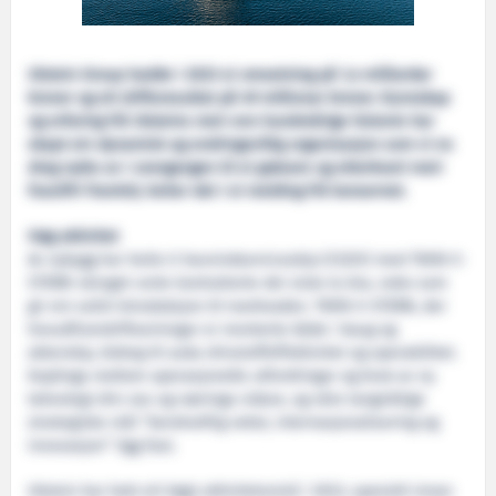
Ulstein Group hadde i 2023 ei omsetning på 1,4 milliardar
kroner og eit driftsresultat på 49 millionar kroner. Kunnskap
og erfaring frå Ulsteins meir enn hundreårige historie har
skapt ein dynamisk og endringsvillig organisasjon som vi no
dreg nytte av i overgangen til ei grønare og etterkvart meir
fossilfri framtid, heiter det i ei melding frå konsernet.
Høg aktivitet
Av nybygg har heile ti havvindserviceskip (CSOV) med TWIN X-
STERN-skroget vorte kontraherte dei siste to åra, noko som
gir ein solid introduksjon til marknaden. TWIN X-STERN, der
hovudframdriftseiningar er monterte både i baug og
akterskip, bidreg til auka drivstoffeffektivitet og operabilitet.
Koplinga mellom operasjonelle utfordringar og bruk av ny
teknologi driv oss og næringa vidare, og våre langsiktige
strategiske mål “berekraftig vekst, internasjonalisering og
innovasjon” ligg fast.
Ulstein har hatt eit høgt aktivitetsnivå i 2023, spesielt innan