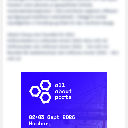
framleis verte påverka av geopolitiske forhold,
marknadsetterspørselen i våre prioriterte segment, inflasjon
og tilgang på kvalifisert arbeidskraft, i tillegg til norske
myndigheiter si forståing og tiltak for den maritime klynga.
Ulstein Group sine hovudtal for 2023:
Driftsinntekter:1,4 milliardar kroner (2022: 633,4 mill. kr)
Driftsresultat: 49,2 millionar kroner (2022: - 13,0 mill. kr.)
Resultat før skattekostnad: 40,0 millionar kroner (2022: - 28,3
mill. kr)