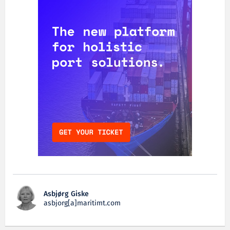
Asbjørg Giske
asbjorg[a]maritimt.com