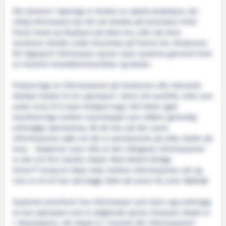
Eitt element i løysinga er bruken av optisk projeksjon, der
viktig informasjon kan bli vist direkte på bruvindua («full
frame head-up display») på aktre bru, eller på store
monitorar direkte under bruvindua på framre bru. Brukarane
får tilgang til informasjon og kan styre systema gjennom bruk
av intuitive kontaktkommandoar og rørsler.
Projiseringa av informasjonen gir brukarane alle relevante
detaljar knytte til ein operasjon i deira sitt synsfelt, noko som
aukar evna til å styre fartøyet trygt. Det lettar også
koordineringa mellom mannskapet som utfører gjensidig
avhengige operasjonar, då dei kan sjå den same
informasjonen sjølv om dei er posisjonerte på ulike stader på
brua. - Kapteinar seier ofte at den viktigaste informasjonen
er den ein finn utanfor skipet. Med Ulstein Bridge
Vision™ treng ein ikkje velje mellom informasjonen ute og
inne av di ein kan sjå begge deler på same tid, seier Rødstøl.
Systemet prioriterer kva informasjon som kjem opp avhengig
av kva operasjon som er pågåande og kva situasjon skipet er
i. Eksempelvis, når skipet er i transitt, blir informasjonen