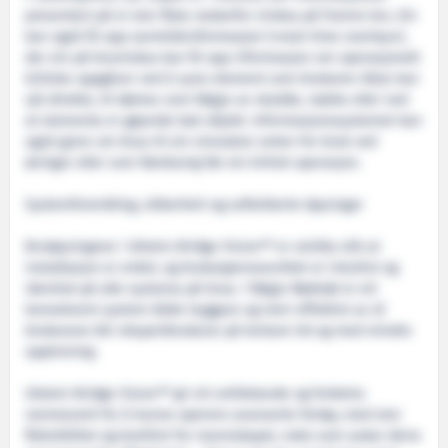
presentert på ei stor flate nedanfor vindua på framre bru. Ein
kan også få opp sanntidsinformasjon («real-time overlay»),
der ein på bruvindua kan få opp informasjon om operasjonelt
kritiske oppgåver ved å syne element som brukaren ikkje kan
sjå direkte, til dømes som følgje av skodde, mørke eller ved
at elementa er gøymde bak objekt. Informasjonssystemet kan
også gjere om brua til ein simulator anten for bruk ved
øvingar eller som førebuing før ein kritisk operasjon.
Systemforenkling, sikkerheit og sofistikerte løysingar
Bruløysingane i Ulstein Bridge Vision™ er utvikla slik at
installasjon er enkel, og brukargrensesnittet er intuitivt og
identisk på alle systema på brua. I følgje Rødstøl er eit
konsekvent system både tryggare og meir effektivt av di
brukarane blir ekspertbrukarar på kortare tid og med mindre
opptrening.
Ulstein Bridge Vision™ gir eit omfattande og forbetra
rammeverk for å kunne operere avanserte fartøy, med stor
fleksibilitet og komfort for mannskapet, noko som aukar deira