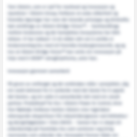
Tore Ulstein, som er sjef for marknad og innovasjon og
styreleiar i Ulstein Group, forklarar at auka sikkerheit og
forenkla løysingar har vore dei leiande prinsippa og drivkrafta
bak utviklinga av Ulstein Bridge Vision™. - Samhandlinga
mellom brukarane og dei komplekse brusystema har blitt
lettare. Vi har lukkast i å nå målet vårt om å utvikle ei
brukarvennleg bru med eit forenkla brukargrensesnitt, og eg
trur at Ulstein Bridge Vision™ kan verte ein innovasjon på
linje med X-BOW®-skroglinjeforma, seier han.
Innovasjon gjennom samarbeid
På grunn av omfanget og dei ambisiøse måla i prosjektet, såg
ein raskt behovet for å «arbeide med dei beste for å oppnå
det beste», og ein valte å samarbeide tett med ein utvalt
partnar. Produktsjef for bru i Ulstein Power & Control, Arne
Ove Rødstøl, forklarar korleis Ulstein sine ingeniørar
etterspurde ekspertisen frå industridesignarar ved Arkitektur-
og designhøgskolen i Oslo (AHO). – Saman har vi skapt eit
arbeidsmiljø på framtidas bru som sentrerer seg kring
menneska som arbeider der. Konseptet femner både om