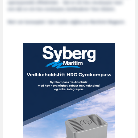
operasjonelle effektivitet. - Det er ein bru-revolusjon meir
enn det er ein bru-evolusjon, konkluderer Tore Ulstein.
Meir om konseptet i den trykte utgåva av Maritimt Magasin.