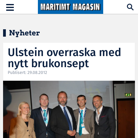
Hopp til hovedinnhold
Toggle
navigation
Nyheter
Ulstein overraska med
nytt brukonsept
Publisert: 29.08.2012