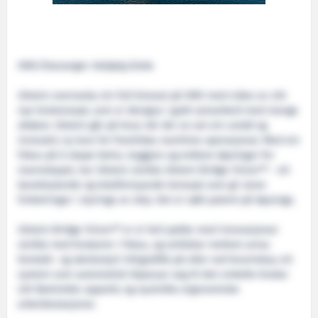
ONS/Stavanger: Asbjørg Giske
Ulstein overraska ein full kinosal på ONS med video av sitt
nye brukonsept, som er designa i godt samarbeid med mange
aktørar. Ulstein går på brua når dei no set ein uredd og
innovativ ny kurs for framtidas maritime operasjonar. Med ein
fokus på å skape betre, tryggare og enklare løysingar for
mannskapet, har Ulstein utvikla Ulstein Bridge Vision™ - eit
banebrytande og totalfornyande konsept som gir store
forbetringar i styringa av skip. Det er søkt patent på løysinga.
Ulstein Bridge Vision™ er ei heil pakke med innovasjonar
utvikla med brukaren i fokus, og omfattar mellom anna:
Kontakt- og rørslestyrt infografikk på eller ved bruvindua; eit
system som automatisk tilpassar seg til den enkelte brukar
sitt føretrekte oppsett; og nyutvikla ergonomiske
arbeidsstasjonar.