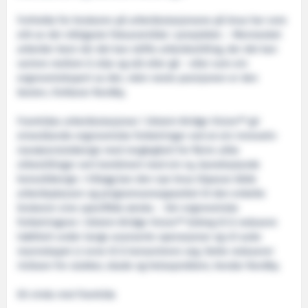
Forholda for brukaren på arbeidsstasjonane på brua har vore
eitt av dei viktigaste fokusområda i prosjektet. – Mennesket
arbeider best når det kan skifte arbeidsstilling, der det kan
variere mellom å sitje og stå eller gå – eller som ein
ergonomiekspert sa det, «den neste posisjonen er den
beste», forklarar Nordby.
Framtidas arbeidsstasjonar i Ulstein Bridge Vision™ gir
eineståande ergonomiske forbetringar ved at ein innovativ
manøverstoldesign med moglegheit for fleire ulike
sittestillingar vert kombinert med ein ny, banebrytande
konsolldesign. I tillegg kan den nye brua tilpasse både
arbeidsplassen og programvareoppsettet til den enkelte
brukaren sine spesifikke ønske. - Dei ergonomiske
forbetringane i Ulstein Bridge Vision™ bidreg til å redusere
trøttheit under lange avanserte operasjonar og vil auke
mannskapet si evne til å konsentrere seg. Dette reduserer
risikoen for ulukker, skade og helseproblem, hevdar Nordby.
Eit vindu mot framtida