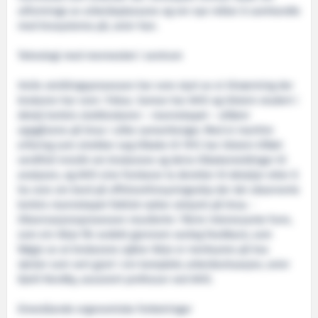
utforminga av arbeidsplassane og om nye måtar å samhandle
med brusystema på, seier han.
Teknologi med mennesket i sentrum
Heile utviklingsprosessen har vore styrt av ei tilnærming der
brukaren har vore i fokus. Saman har AHO og Ulstein studert i
detalj korleis sluttbrukaren – mannskapet – utfører
oppgåvene på brua i ulike samanhengar. Med ei maritim
erfaring som strekker seg tilbake til 1917, har Ulstein tilført
verdifull innsikt om brukarane og deira tilbakemeldingar til
analysen, og AHO sine forskarar la deretter til detaljar etter å
ha vore om bord på offshoreforsyningsskip der dei observerte
korleis mannskapet faktisk nyttar utstyret på brua. -
Observasjonsprosessen resulterte i fleire interessante funn,
som ein ikkje får avdekt gjennom vanleg feedback, som
følgje av at brukarane sjølve ikkje er merksame på kva
rørsler som vert gjort i ein kompleks arbeidssituasjon, seier
Kjetil Nordby, assosiert professor ved AHO.
Eineståande ergonomiske forbetringar