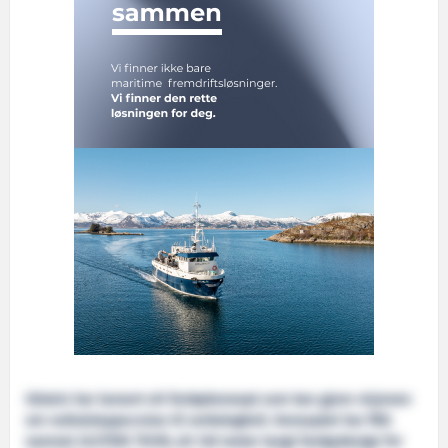
Ulstein har lansert eit fartøykonsept som kan gjere visjonen
om nullutsleppscruise til verkelegheit. Konseptet har fått
namnet ULSTEIN THOR, eit 149 meter langt fartøydesign for