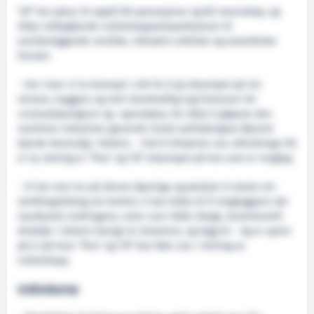
‘Sif’ har plass til opptil 80 passasjerar og 80 mannskap, og
tilbyr stillegåande nullutsleppsekspedisjonar til
avsidesliggande område, inkludert arktiske og antarktiske
farvatn.
- Her viser vi to konsept i eitt for å gi eksempel på ein
reinare, tryggare og meir berekraftig veg framover for
cruiseskipseigarar og -operatørar, for ikkje å gløyme den
maritime industrien generelt, fortel sjefsdesignar Øyvind
Gjerde Kamsvåg i Ulstein. - Ved å tilnærme oss utfordringa frå
ei ny retning er ‘Thor’ og ‘Sif’ eksempel på kva som er mogleg.
- Vi har stor tru på denne løysinga og ønskjer å starte ein
utviklingsdialog om korleis vi kan bidra til å mogleggjere dei
naudsynte endringane, seier Lars Ståle Skoge, kommersiell
direktør i Ulstein Design & Solutions, og legg til: - Eg er spent
på å sjå kvar ‘Thor’ og ‘Sif’ kan føre oss i retning av
nullutslepp.
Ordforklaring: