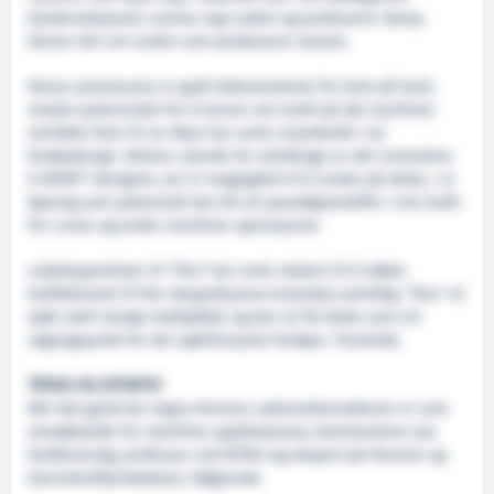
kjedereaksjonen varmar opp saltet og produserer damp.
Denne driv ein turbin som produserer straum.
Desse prosessane er godt dokumenterte for bruk på land,
medan potensialet for å levere rein kraft på det maritime
området fram til no ikkje har vorte innarbeidd i eit
fartøydesign. Ulstein, kjende for utviklinga av det innovative
X-BOW®-designet, ser ei moglegheit til å endre på dette, i ei
løysing som potensielt kan bli eit paradigmeskifte i rein kraft
for cruise og andre maritime operasjonar.
Ladekapasiteten til ‘Thor’ har vorte skalert til å støtte
kraftbehovet til fire ekspedisjonscruiseskip samtidig. ‘Thor’ vil
sjølv aldri trenge kraftpåfyll, og kan ut frå dette vere eit
utgangspunkt for dei sjølvforsynte fartøya i framtida.
TRYGG OG EFFEKTIV
Når det gjeld kor eigna thorium-saltsmeltereaktorar er som
energikjelde for maritime applikasjonar, kommenterer Jan
Emblemsvåg, professor ved NTNU og ekspert på thorium og
kjernekraftproduksjon, følgjande: