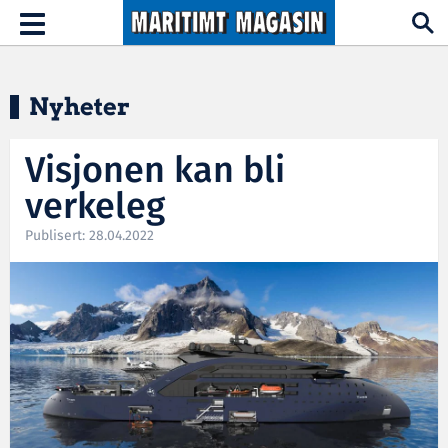
Hopp til hovedinnhold
Toggle
navigation
Nyheter
Visjonen kan bli
verkeleg
Publisert: 28.04.2022