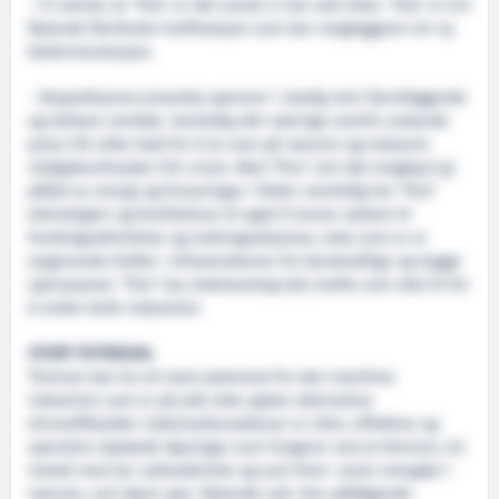
– Vi meiner at ‘Thor’ er det svaret vi har sett etter. ‘Thor’ er ein
flytande fleirbruks-kraftstasjon som kan mogleggjere ein ny
batterirevolusjon.
- Ekspedisjonscruiseskip opererer i stadig meir fjerntliggande
og sårbare område. Samtidig står næringa overfor aukande
press frå ulike hald for å ta vare på naturen og redusere
miljøpåverknaden frå cruise. Med ‘Thor’ vert det mogleg å gi
påfyll av energi og forsyningar i feltet. Samtidig har ‘Thor’
teknologien og fasilitetane til også å kunne nyttast til
forskingsaktivitetar og redningsaksjonar, noko som er ei
avgjerande brikke i infrastrukturen for berekraftige og trygge
operasjonar. ‘Thor’ har, bokstaveleg talt, krafta som skal til for
å endre heile industrien.
STORT POTENSIAL
Thorium kan ha eit stort potensial for den maritime
industrien som er på jakt etter grøne alternative
drivstoffkjelder. Saltsmeltereaktorar er sikre, effektive og
operativt utprøvde løysingar som fungerer ved at thorium, eit
metall med lav radioaktivitet og som finst i store mengder i
naturen, vert løyst opp i flytande salt. Den påfølgande