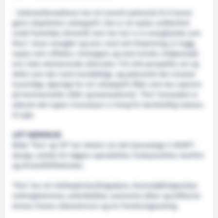
- Saltsmeltereaktorar har eit enormt potensial til å kunne
gjere skipsfarten utsleppsfri. Det er så mykje usikkerheit
rundt framtidas drivstoff, men her har vi ei energikjelde som
finst i store mengder og som, med rett tilnærming, er trygg,
mykje meir effektiv, rimelegare og med mindre miljøavtrykk
enn noko eksisterande alternativ. Frå mitt perspektiv ser eg
dette som den mest levedyktige, og potensielt den einaste
truverdige, løysinga for ein utsleppsfri flåte som kan operere
på kommersielle vilkår og kostnadsnivå. ‘Thor’-konseptet er
akkurat den typen innovasjon vi treng for berekraftig suksess
til sjøs.
LETT KJENNELEG
Både ‘Thor’ og ‘Sif’ har Ulstein sin lett kjennelege X-BOW®-
design, utvikla for høgare operabilitet, funksjonalitet, komfort
og drivstoffeffektivitet.
‘Thor’ har ein helikopterlandingsplass, brannsløkkingsutstyr,
redningsbommar, arbeidsbåtar, autonome båtar og luftborne
dronar, kraner, laboratorium og ein forelesingssalong.