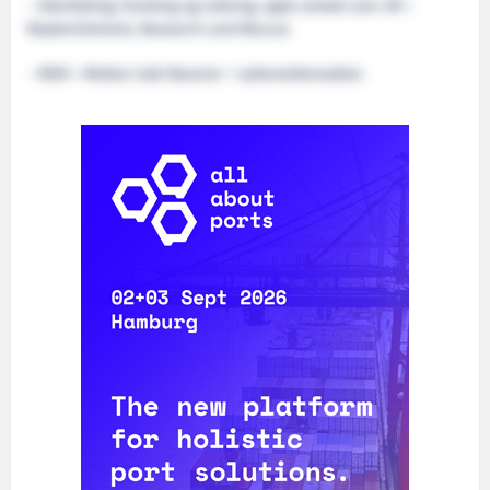
- Etterfylling, forsking og redning, også omtalt som 3R =
Replenishment, Research and Rescue
- MSR = Molten Salt Reactor = saltsmeltereaktor