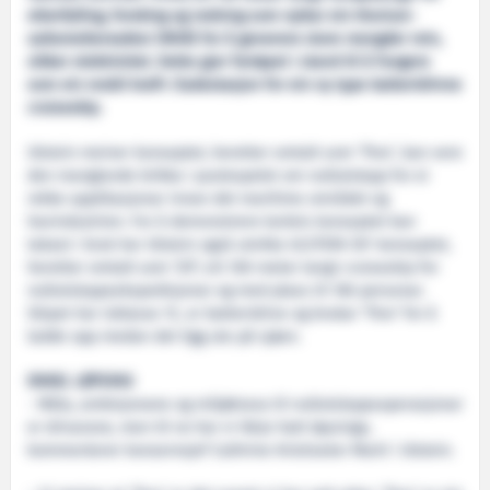
etterfylling, forsking og redning som nyttar ein thorium-
saltsmeltereaktor (MSR) for å generere store mengder rein,
sikker elektrisitet. Dette gjer fartøyet i stand til å fungere
som ein mobil kraft-/ladestasjon for ein ny type batteridrivne
cruiseskip.
Ulstein meiner konseptet, heretter omtalt som ‘Thor’, kan vere
den manglande brikka i puslespelet om nullutslepp for ei
rekke applikasjonar innan det maritime området og
havindustrien. For å demonstrere korleis konseptet kan
takast i bruk har Ulstein også utvikla ULSTEIN SIF-konseptet,
heretter omtalt som ‘Sif’; eit 100 meter langt cruiseskip for
nullutsleppsekspedisjonar og med plass til 160 personar.
Skipet har isklasse 1C, er batteridrive og brukar ‘Thor’ for å
ladde opp medan det ligg ute på sjøen.
ENKEL LØYSING
- Måla, ambisjonane og miljøkrava til nullutsleppsoperasjonar
er drivarane, men til no har vi ikkje hatt løysinga,
kommenterer konsernsjef Cathrine Kristiseter Marti i Ulstein.