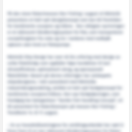
På den store fiskerimessen Nor-Fishing i august vil Wärtsilä
presentere et helt nytt designkonsept som kan bli fremtiden
for kombinerte snurpere og trålere. Den viktigste nyvinningen
er et skånsomt håndteringssystem for fisk, som transporterer
snurpefangsten fra nota og inn i tankene med nedkjølt
sjøvann uten bruk av fiskepumpe.
Wärtsilä Ship Design har over 40 års erfaring med design av
unike fiskefartøy som oppfyller høye kundekrav til lavt
drivstofforbruk, optimalisert skrog, og operasjonell
fleksibilitet. Basert på denne erfaringen har selskapets
skipsdesignere, i tett samarbeid med Wärtsiläs
industridesignavdeling, utviklet et helt nytt fartøykonsept for
kombinerte snurpere/trålere. Den nye fartøyløsningen, som
foreløpig har betegnelsen ”Gentle Fish Handling Concept”, vil
bli presentert for fiskeribransjen på messen Nor-Fishing i
Trondheim 14. til 17. august.
– En av hovedmålsetningene for utviklingsarbeidet har vært å
finne fram til et mer skånsomt håndteringssystem for fisken