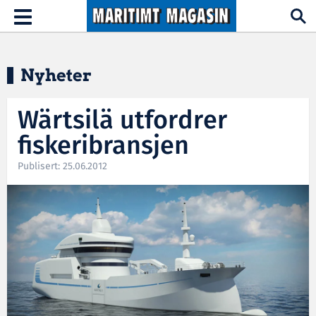
Hopp til hovedinnhold
Toggle
navigation
Nyheter
Wärtsilä utfordrer
fiskeribransjen
Publisert: 25.06.2012