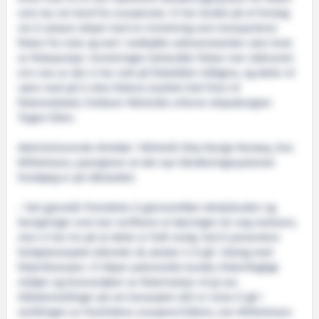
som tas om bord fra snurpenota. Vi har landet på et forslag
om å utstyre skipet med en innretning som transporterer
fisken fra nota og ned i nedkjølte saltvannstanker uten bruk
av fiskepumpe. Innretningen behandler fisken mer skånsomt
enn noe av det vi har sett på fiskebåter tidligere, og dette vil
være med på å sikre fiskens kvalitet helt frem til
fiskemottaket, forklarer Wärtsiläs erfarne skipsdesigner
Trygve Eiken.
Administrerende direktør i Wärtsilä Ship Design Norway, Ove
Wilhelmsen, poengterer at det nye håndteringssystemet
foreløpig er på idéstadiet.
– Det gjenstår fremdeles å gjennomføre detaljstudier og
beregninger som kan verifisere at løsningen lar seg realisere,
men vi har tro på at dette er fullt mulig. Ved å presentere
fartøykonseptet allerede nå, ønsker vi å gå i dialog med
fiskeribransjen. Vi håper potensielle kunder, fiskerifaglige
miljøer og leverandører av fiskeriutstyr vil gi oss
tilbakemeldinger på om konseptet vårt er veien å gå i
utviklingen av framtidens snurpere/trålere, sier Wilhelmsen.