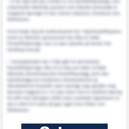
– Vi har lagt vekt på å utvikle en ren og helhetlig design, som
understreker Wärtsiläs posisjon som ledende leverandør av
integrerte løsninger til den marine industrien, framhever Ove
Wilhelmsen.
Hvert tredje skip på verdenshavene har i dag framdriftsystem
levert av Wärtsilä, og konsernet kan tilby en rekke
framdriftsløsninger som vil være aktuelle på Gentle Fish
Handling Concept.
– I konseptstudien har vi ikke gått inn på konkrete
framdriftsløsninger. Men til et skip som dette vil både
Wärtsiläs dieselmekaniske framdriftsanlegg, samt våre
hybridanlegg som kombinerer dieselmekanisk og
dieselelektrisk framdrift, være naturlige valg. Jeg føler meg
dessuten trygg på at vi vil være klare med en dualfuel-løsning
for drift med naturgass (LNG) innen markedet signaliserer at
det er klart til å satse på gass også innen fiskeri, sier
Wilhelmsen.