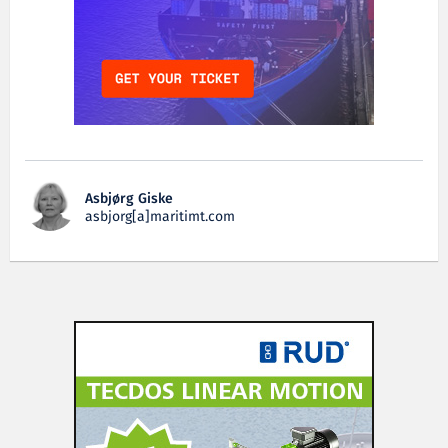
Asbjørg Giske
asbjorg[a]maritimt.com