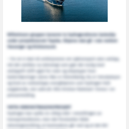
Wilhelmsen-gruppen lanserer to hydrogendrevne lasteskip
under prosjektnavnet Topeka. Skipene skal gå i rute mellom
Stavanger og Kristiansund.
– For at vi skal nå ambisjonene om sjøtransport uten utslipp,
må det utvikles ny teknologi som gjør det mulig med
utslippsfri drift også for ruter og skipstyper hvor
batteriløsninger alene ikke er tilstrekkelig. Da er introduksjon
og bruk av nullutslipps energibærere som hydrogen helt
avgjørende, sier adm.dir. Nils Kristian Nakstad i Enova i en
pressemelding.
VIKTIG DEMONSTRASJONSPROSJEKT
Hydrogen kan spille en viktig rolle i omstillingen av
transportsektoren, men det forutsetter både
teknologiutvikling, at kostnadene går ned og at det blir