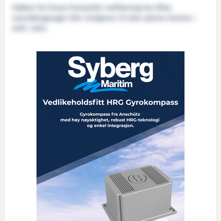
Støtten fra Enova forutsetter notifisering hos Eftas
overvåkingsorgan ESA. Fartøyene vil etter planen komme i
drift i 2024.