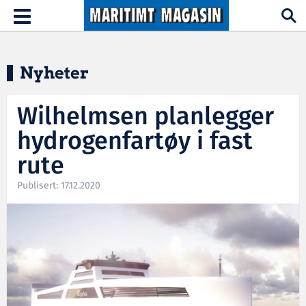
Hopp til hovedinnhold
Toggle
navigation
Nyheter
Wilhelmsen planlegger
hydrogenfartøy i fast
rute
Publisert: 17.12.2020