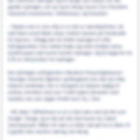
den maritime næringen og for Norge som nasjon når det
gjelder hydrogen, sier Jan Eyvin Wang, Senior Vice President
Industrial Investments i Wilhelmsen, og fortsetter:
– Topeka sine to roro-skip er en del av nærskipsfarten. De
skal blant annet flytte utstyr mellom basene på Vestlandet
for Equinor. I tillegg skal de frakte hydrogen til ulike
fyllingspunkter, hvor lokale ferger og andre fartøyer pluss
landtransport skal kunne bunkre hydrogen. Og da begynner du
å få en infrastruktur for hydrogen.
Den planlagte seilingsruten inkluderer forsyningsbasene i
Tananger, Dusavik, Ågotnes og Mongstad som alle kan tilby
skipene landstrøm. Det er beregnet at skipene daglig vil
avlaste veinettet med over 11.000 kjørte kilometer med
lastebil, noe som utgjør 10.000 tonn CO
i året.
2
– Vår drøm i Wilhelmsen er at vi skal være med på det som
foregår i Norge, og at det på sikt skal kunne tas videre
internasjonalt. Målet må være at dette skal gå fra to båter til
å gjelde hele maritim næring, sier Wang.