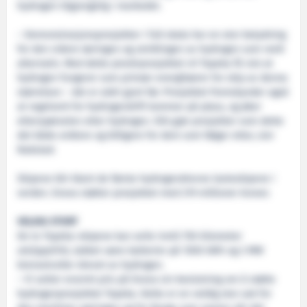
hydrogen tilgjengelig i markedet.
– Demonstrasjonsprosjekter i full skala har en stor betydning
for den videre læringen og utviklingen av hydrogen som reelt
alternativ. Med dette pionérprosjektet vil Topeka få vist at
hydrogen fungerer som primær energibærer for skip av denne
størrelsen – det er aldri gjort før. Prosjektet fremskynder også
at regelverk for hydrogendrift kommer på plass, og øker
etterspørselen etter hydrogen. Slik gjør prosjekter som dette
det både enklere og billigere for dem som følger etter, sier
Nakstad.
Skipene blir blant de første hydrogendrevne lasteskipene i
verden. Enova støtter prosjektet med 219 millioner kroner.
VELDIG STORT
De to Topeka-skipene kan seile inntil 750 kilometer
utslippsfritt, takket være batterier på 1000 kWh og 3 MW
brenselceller drevet av hydrogen.
– Vi setter enormt pris på Enova sin beslutning om å støtte
hydrogenprosjektet Topeka. Dette er en veldig stor sak for