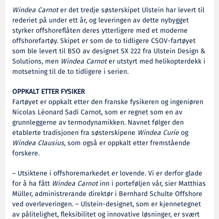
Windea Carnot
er det tredje søsterskipet Ulstein har levert til
rederiet på under ett år, og leveringen av dette nybygget
styrker offshoreflåten deres ytterligere med et moderne
offshorefartøy. Skipet er som de to tidligere CSOV-fartøyet
som ble levert til BSO av designet SX 222 fra Ulstein Design &
Solutions, men
Windea Carnot
er utstyrt med helikopterdekk i
motsetning til de to tidligere i serien.
OPPKALT ETTER FYSIKER
Fartøyet er oppkalt etter den franske fysikeren og ingeniøren
Nicolas Léonard Sadi Carnot, som er regnet som en av
grunnleggerne av termodynamikken. Navnet følger den
etablerte tradisjonen fra søsterskipene
Windea Curie
og
Windea Clausius
, som også er oppkalt etter fremstående
forskere.
– Utsiktene i offshoremarkedet er lovende. Vi er derfor glade
for å ha fått
Windea Carnot
inn i porteføljen vår, sier Matthias
Müller, administrerande direktør i Bernhard Schulte Offshore
ved overleveringen. – Ulstein-designet, som er kjennetegnet
av pålitelighet, fleksibilitet og innovative løsninger, er svært