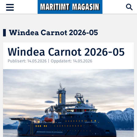
Hopp til hovedinnhold
Toggle
navigation
Windea Carnot 2026-05
Windea Carnot 2026-05
Publisert: 14.05.2026 | Oppdatert: 14.05.2026