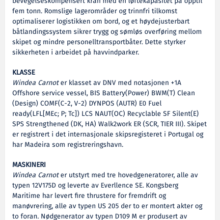
bevegelseskompensert kran med en løftekapasitet på opptil
fem tonn. Romslige lagerområder og trinnfri tilkomst
optimaliserer logistikken om bord, og et høydejusterbart
båtlandingssystem sikrer trygg og sømløs overføring mellom
skipet og mindre personelltransportbåter. Dette styrker
sikkerheten i arbeidet på havvindparker.
KLASSE
Windea Carnot
er klasset av DNV med notasjonen +1A
Offshore service vessel, BIS Battery(Power) BWM(T) Clean
(Design) COMF(C-2, V-2) DYNPOS (AUTR) E0 Fuel
ready(LFL[MEc; P; Tc]) LCS NAUT(OC) Recyclable SF Silent(E)
SPS Strengthened (DK, HA) Walk2work ER (SCR, TIER III). Skipet
er registrert i det internasjonale skipsregisteret i Portugal og
har Madeira som registreringshavn.
MASKINERI
Windea Carnot
er utstyrt med tre hovedgeneratorer, alle av
typen 12V175D og leverte av Everllence SE. Kongsberg
Maritime har levert fire thrustere for fremdrift og
manøvrering, alle av typen US 205 der to er montert akter og
to foran. Nødgenerator av typen D109 M er produsert av