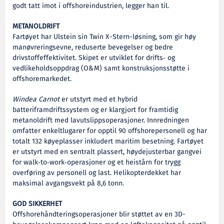
godt tatt imot i offshoreindustrien, legger han til.
METANOLDRIFT
Fartøyet har Ulstein sin Twin X-Stern-løsning, som gir høy
manøvreringsevne, reduserte bevegelser og bedre
drivstoffeffektivitet.
Skipet er utviklet for drifts‑ og
vedlikeholdsoppdrag (O&M) samt konstruksjonsstøtte i
offshoremarkedet.
Windea Carnot
er utstyrt med et hybrid
batteriframdriftssystem og er klargjort for framtidig
metanoldrift med lavutslippsoperasjoner.
Innredningen
omfatter enkeltlugarer for opptil 90 offshorepersonell og har
totalt 132 køyeplasser inkludert maritim besetning. Fartøyet
er utstyrt med en sentralt plassert, høydejusterbar gangvei
for walk‑to‑work‑operasjoner og et heistårn for trygg
overføring av personell og last. Helikopterdekket har
maksimal avgangsvekt på 8,6 tonn.
GOD SIKKERHET
Offshorehåndteringsoperasjoner blir støttet av en 3D-