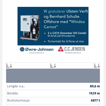
Lengde o.a.:
89,6 m
Bredde:
19,19 m
Bruttotonnasje:
6877 t