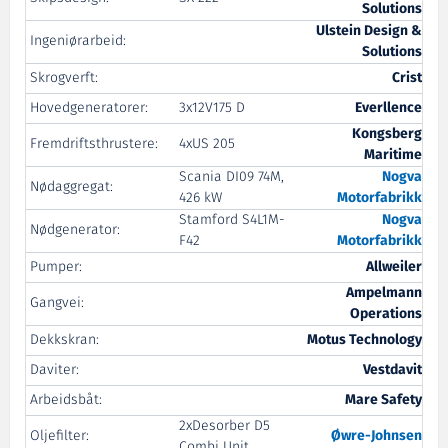
Solutions
Ulstein Design &
Ingeniørarbeid:
Solutions
Skrogverft:
Crist
Hovedgeneratorer:
3x12V175 D
Everllence
Kongsberg
Fremdriftsthrustere:
4xUS 205
Maritime
Scania DI09 74M,
Nogva
Nødaggregat:
426 kW
Motorfabrikk
Stamford S4L1M-
Nogva
Nødgenerator:
F42
Motorfabrikk
Pumper:
Allweiler
Ampelmann
Gangvei:
Operations
Dekkskran:
Motus Technology
Daviter:
Vestdavit
Arbeidsbåt:
Mare Safety
2xDesorber D5
Oljefilter:
Øwre
-Johnsen
Combi Unit