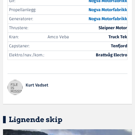
Gir:
Nogva Motorfabrikk
Propellanlegg:
Nogva Motorfabrikk
Generatorer:
Nogva Motorfabrikk
Thrustere:
Sleipner Motor
Kran:
Amco Veba
Truck Tek
Capstaner:
Tenfjord
Elektro/nav./kom.:
Brattvåg Electro
Kurt Vadset
Lignende skip