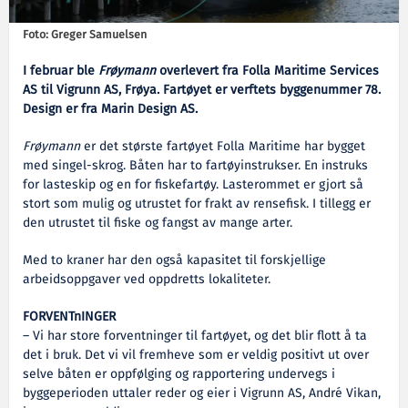
Foto: Greger Samuelsen
I februar ble
Frøymann
overlevert fra Folla Maritime Services
AS til Vigrunn AS, Frøya. Fartøyet er verftets byggenummer 78.
Design er fra Marin Design AS.
Frøymann
er det største fartøyet Folla Maritime har bygget
med singel-skrog. Båten har to fartøyinstrukser. En instruks
for lasteskip og en for fiskefartøy. Lasterommet er gjort så
stort som mulig og utrustet for frakt av rensefisk. I tillegg er
den utrustet til fiske og fangst av mange arter.
Med to kraner har den også kapasitet til forskjellige
arbeidsoppgaver ved oppdretts lokaliteter.
FORVENTnINGER
– Vi har store forventninger til fartøyet, og det blir flott å ta
det i bruk. Det vi vil fremheve som er veldig positivt ut over
selve båten er oppfølging og rapportering undervegs i
byggeperioden uttaler reder og eier i Vigrunn AS, André Vikan,