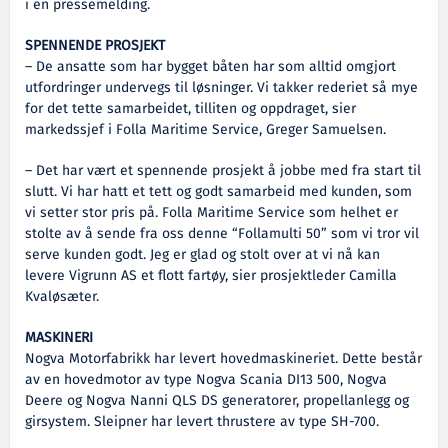
i en pressemelding.
SPENNENDE PROSJEKT
– De ansatte som har bygget båten har som alltid omgjort
utfordringer undervegs til løsninger. Vi takker rederiet så mye
for det tette samarbeidet, tilliten og oppdraget, sier
markedssjef i Folla Maritime Service, Greger Samuelsen.
– Det har vært et spennende prosjekt å jobbe med fra start til
slutt. Vi har hatt et tett og godt samarbeid med kunden, som
vi setter stor pris på. Folla Maritime Service som helhet er
stolte av å sende fra oss denne “Follamulti 50” som vi tror vil
serve kunden godt. Jeg er glad og stolt over at vi nå kan
levere Vigrunn AS et flott fartøy, sier prosjektleder Camilla
Kvaløsæter.
MASKINERI
Nogva Motorfabrikk har levert hovedmaskineriet. Dette består
av en hovedmotor av type Nogva Scania DI13 500, Nogva
Deere og Nogva Nanni QLS DS generatorer, propellanlegg og
girsystem. Sleipner har levert thrustere av type SH-700.