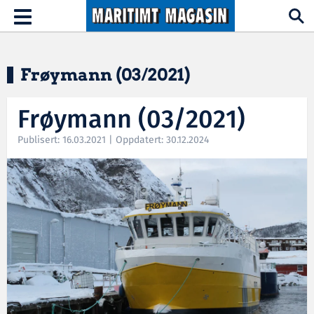
Hopp til hovedinnhold
Toggle
navigation
Frøymann (03/2021)
Frøymann (03/2021)
Publisert: 16.03.2021 | Oppdatert: 30.12.2024