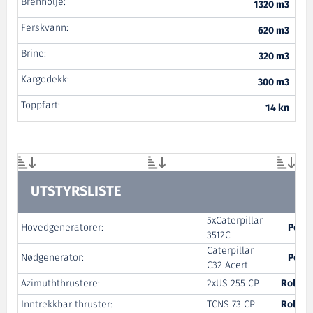
Brennolje:
1320 m3
Ferskvann:
620 m3
Brine:
320 m3
Kargodekk:
300 m3
Toppfart:
14 kn
UTSTYRSLISTE
5xCaterpillar
Hovedgeneratorer:
Pon 
3512C
Caterpillar
Nødgenerator:
Pon 
C32 Acert
Azimuththrustere:
2xUS 255 CP
Rolls-
Inntrekkbar thruster:
TCNS 73 CP
Rolls-