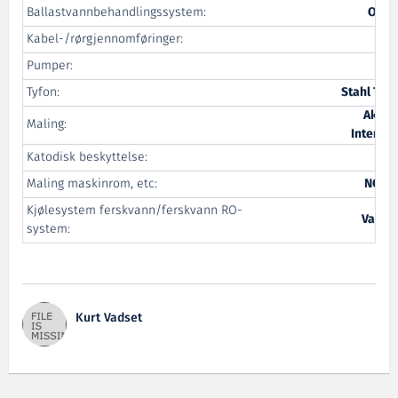
Ballastvannbehandlingssystem:
Opti
Kabel-/rørgjennomføringer:
R
Pumper:
Allw
Tyfon:
Stahl Tra
Akzo 
Maling:
Internat
Katodisk beskyttelse:
Cat
Maling maskinrom, etc:
NCI M
Kjølesystem ferskvann/ferskvann RO-
Vard P
system:
Kurt Vadset