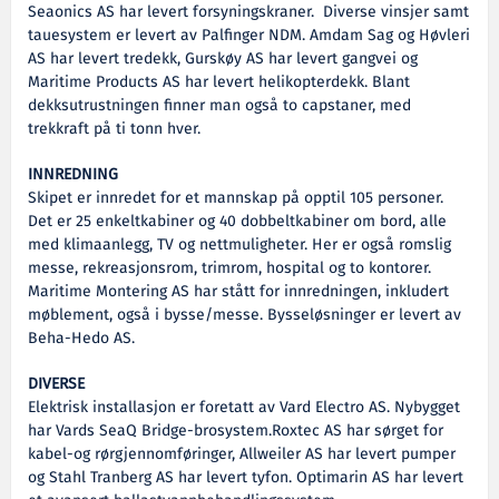
Seaonics AS har levert forsyningskraner. Diverse vinsjer samt
tauesystem er levert av Palfinger NDM. Amdam Sag og Høvleri
AS har levert tredekk, Gurskøy AS har levert gangvei og
Maritime Products AS har levert helikopterdekk. Blant
dekksutrustningen finner man også to capstaner, med
trekkraft på ti tonn hver.
INNREDNING
Skipet er innredet for et mannskap på opptil 105 personer.
Det er 25 enkeltkabiner og 40 dobbeltkabiner om bord, alle
med klimaanlegg, TV og nettmuligheter. Her er også romslig
messe, rekreasjonsrom, trimrom, hospital og to kontorer.
Maritime Montering AS har stått for innredningen, inkludert
møblement, også i bysse/messe. Bysseløsninger er levert av
Beha-Hedo AS.
DIVERSE
Elektrisk installasjon er foretatt av Vard Electro AS. Nybygget
har Vards SeaQ Bridge-brosystem.Roxtec AS har sørget for
kabel-og rørgjennomføringer, Allweiler AS har levert pumper
og Stahl Tranberg AS har levert tyfon. Optimarin AS har levert