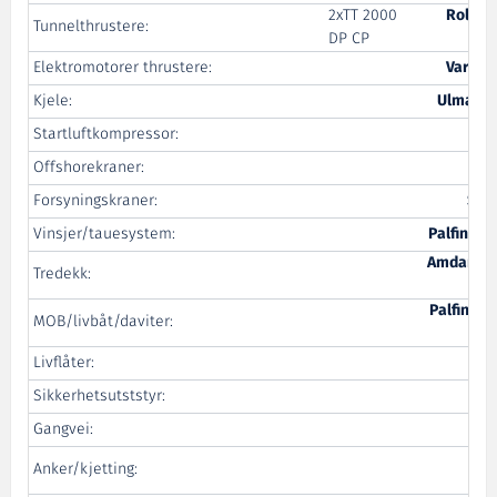
2xTT 2000
Rolls-
Tunnelthrustere:
DP CP
M
Elektromotorer thrustere:
Vard El
Kjele:
Ulmatec
Startluftkompressor:
S
Offshorekraner:
Forsyningskraner:
Sea
Vinsjer/tauesystem:
Palfinge
Amdam Sa
Tredekk:
Hø
Palfinger
MOB/livbåt/daviter:
Livflåter:
V
Sikkerhetsutststyr:
Sur
Gangvei:
Gu
F
Anker/kjetting:
Shi