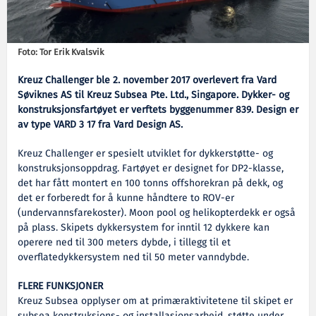
Foto: Tor Erik Kvalsvik
Kreuz Challenger ble 2. november 2017 overlevert fra Vard
Søviknes AS til Kreuz Subsea Pte. Ltd., Singapore. Dykker- og
konstruksjonsfartøyet er verftets byggenummer 839. Design er
av type VARD 3 17 fra Vard Design AS.
Kreuz Challenger er spesielt utviklet for dykkerstøtte- og
konstruksjonsoppdrag. Fartøyet er designet for DP2-klasse,
det har fått montert en 100 tonns offshorekran på dekk, og
det er forberedt for å kunne håndtere to ROV-er
(undervannsfarekoster). Moon pool og helikopterdekk er også
på plass. Skipets dykkersystem for inntil 12 dykkere kan
operere ned til 300 meters dybde, i tillegg til et
overflatedykkersystem ned til 50 meter vanndybde.
FLERE FUNKSJONER
Kreuz Subsea opplyser om at primæraktivitetene til skipet er
subsea konstruksjons- og installasjonsarbeid, støtte under