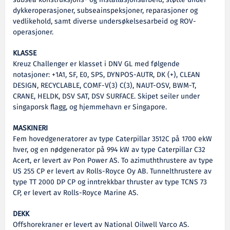
dykkeroperasjoner, subseainspeksjoner, reparasjoner og
vedlikehold, samt diverse undersøkelsesarbeid og ROV-
operasjoner.
KLASSE
Kreuz Challenger er klasset i DNV GL med følgende
notasjoner: +1A1, SF, E0, SPS, DYNPOS-AUTR, DK (+), CLEAN
DESIGN, RECYCLABLE, COMF-V(3) C(3), NAUT-OSV, BWM-T,
CRANE, HELDK, DSV SAT, DSV SURFACE. Skipet seiler under
singaporsk flagg, og hjemmehavn er Singapore.
MASKINERI
Fem hovedgeneratorer av type Caterpillar 3512C på 1700 ekW
hver, og en nødgenerator på 994 kW av type Caterpillar C32
Acert, er levert av Pon Power AS. To azimuththrustere av type
US 255 CP er levert av Rolls-Royce Oy AB. Tunnelthrustere av
type TT 2000 DP CP og inntrekkbar thruster av type TCNS 73
CP, er levert av Rolls-Royce Marine AS.
DEKK
Offshorekraner er levert av National Oilwell Varco AS.