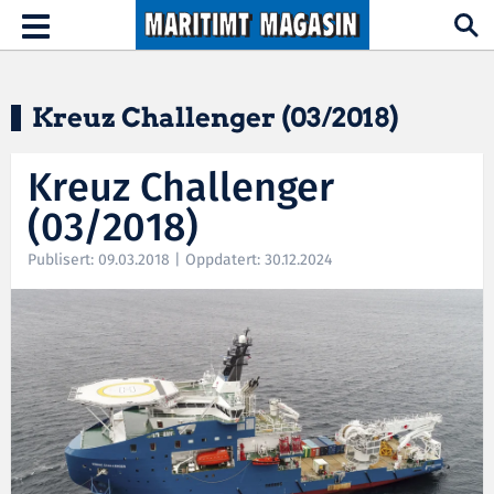
Hopp til hovedinnhold
Toggle
navigation
Kreuz Challenger (03/2018)
Kreuz Challenger
(03/2018)
Publisert: 09.03.2018 | Oppdatert: 30.12.2024