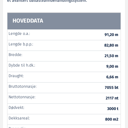
et avansert ballastvannbehandlingssystem.
HOVEDDATA
Lengde o.a.:
91,20 m
Lengde b.p.p.:
82,80 m
Bredde:
21,50 m
Dybde til h.dk.:
9,00 m
Draught:
6,66 m
Bruttotonnasje:
7055 bt
Nettotonnasje:
2117 nt
Dødvekt:
3000 t
Dekksareal:
800 m2