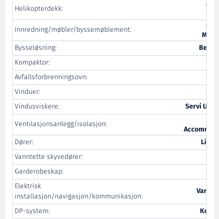
Mar
Helikopterdekk:
Pro
Mar
Innredning/møbler/byssemøblement:
Mont
Bysseløsning:
Beha-
Kompaktor:
Avfallsforbrenningsovn:
Tea
Vinduer:
Boh
Vindusviskere:
Servi Ulste
Ventilasjonsanlegg/isolasjon:
Accommoda
Dører:
Libra
Vanntette skyvedører:
Garderobeskap:
Elektrisk
Vard El
installasjon/navigasjon/kommunikasjon:
DP-system:
Kongs