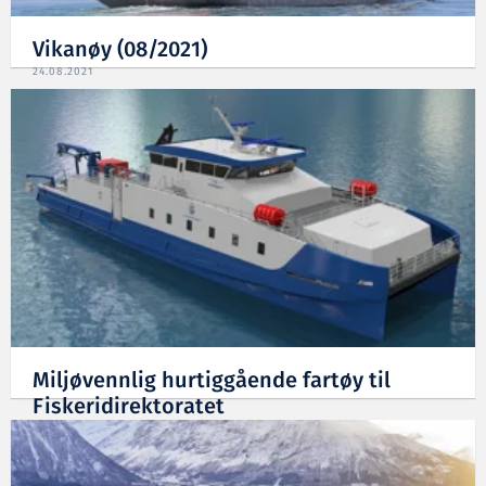
Vikanøy (08/2021)
24.08.2021
Miljøvennlig hurtiggående fartøy til
Fiskeridirektoratet
27.01.2021