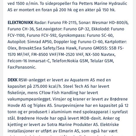
ved 1500 o/min. To sidepropeller fra Petters Marine Hydraulic
AS er montert en foran på 200 hk og en akter på 150 hk.
ELEKTRONIKK
Radar: Furuno FR-2115, Sonar: Wesmar HD-800/6,
Furuno CH-36, Sat.navigator: Furuno GP-32, Ekkolodd: Furuno
FCV-1100, Furuno FCV-592, Gyrokompass: Furuno SC-60,
Autopilot: Simrad AP50, Doppler log: Furuno CI-60, Kartplotter:
Olex, Brovakt:Sea Safety/Sea Hawk, Furuno GMDSS: SSB FS-
1570 MF/HF, FM-8500 VHF/FM-2520 VHF, NX-500 Navtex,
Felcom-16 Inmarsat-C, Telefon:Nokia GSM, Telular GSM,
Fax:Panasonic.
DEKK
RSW-anlegget er levert av Aquaterm AS med en
kapasitet på 275.000 kcal/h. Steel Tech AS har levert
fiskelinje, mens CFlow Fish Handling har levert
vakumpumpeanlegget. Vinsjer og kraner er levert av Brødrene
Hovde AS og Triplex AS. Snurpevinsjene har en kapasitet på 12
tonn og er produsert i aluminium med spoleapparat i syrefast
stål. Brødrene Hovde har også levert MOB-davit. Anker og
kjetting er levert av Sotra Marine Produkter AS. Elektriske
installasjoner er utført av Elmarin AS, som også har vært