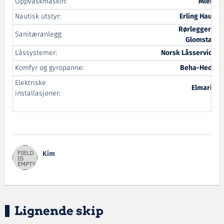
Oppvaskmaskin:
Miele
Nautisk utstyr:
Erling Haug
Rørlegger L
Sanitæranlegg:
Glomstad
Låssystemer:
Norsk Låsservice
Komfyr og gyropanne:
Beha-Hedo
Elektriske
Elmarin
installasjoner:
Kim
Lignende skip