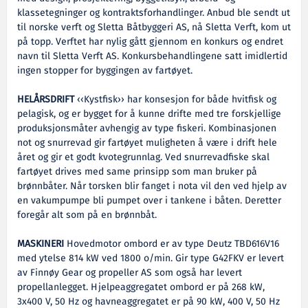
klassetegninger og kontraktsforhandlinger. Anbud ble sendt ut
til norske verft og Sletta Båtbyggeri AS, nå Sletta Verft, kom ut
på topp. Verftet har nylig gått gjennom en konkurs og endret
navn til Sletta Verft AS. Konkursbehandlingene satt imidlertid
ingen stopper for byggingen av fartøyet.
HELÅRSDRIFT
‹‹Kystfisk›› har konsesjon for både hvitfisk og
pelagisk, og er bygget for å kunne drifte med tre forskjellige
produksjonsmåter avhengig av type fiskeri. Kombinasjonen
not og snurrevad gir fartøyet muligheten å være i drift hele
året og gir et godt kvotegrunnlag. Ved snurrevadfiske skal
fartøyet drives med same prinsipp som man bruker på
brønnbåter. Når torsken blir fanget i nota vil den ved hjelp av
en vakumpumpe bli pumpet over i tankene i båten. Deretter
foregår alt som på en brønnbåt.
MASKINERI
Hovedmotor ombord er av type Deutz TBD616V16
med ytelse 814 kW ved 1800 o/min. Gir type G42FKV er levert
av Finnøy Gear og propeller AS som også har levert
propellanlegget. Hjelpeaggregatet ombord er på 268 kW,
3x400 V, 50 Hz og havneaggregatet er på 90 kW, 400 V, 50 Hz