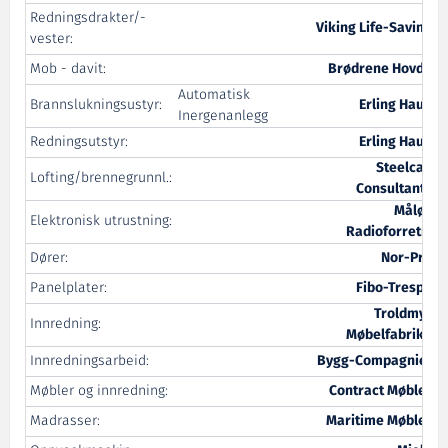
Redningsdrakter/-
Viking Life-Saving
vester:
Mob - davit:
Brødrene Hovde
Automatisk
Brannslukningsustyr:
Erling Haug
Inergenanlegg
Redningsutstyr:
Erling Haug
Steelcad
Lofting/brennegrunnl.:
Consultants
Måløy
Elektronisk utrustning:
Radioforretn.
Dører:
Nor-Pro
Panelplater:
Fibo-Trespo
Troldmyr
Innredning:
Møbelfabrikk
Innredningsarbeid:
Bygg-Compagniet
Møbler og innredning:
Contract Møbler
Madrasser:
Maritime Møbler