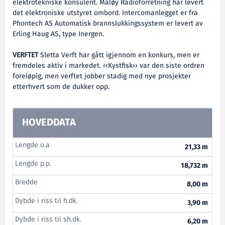
elektrotekniske konsulent. Måløy Radioforretning har levert
det elektroniske utstyret ombord. Intercomanlegget er fra
Phontech AS Automatisk brannslukkingssystem er levert av
Erling Haug AS, type Inergen.
VERFTET
Sletta Verft har gått igjennom en konkurs, men er
fremdeles aktiv i markedet. ‹‹Kystfisk›› var den siste ordren
foreløpig, men verftet jobber stadig med nye prosjekter
etterhvert som de dukker opp.
HOVEDDATA
Lengde o.a
21,33 m
Lengde p.p.
18,732 m
Bredde
8,00 m
Dybde i riss til h.dk.
3,90 m
Dybde i riss til sh.dk.
6,20 m