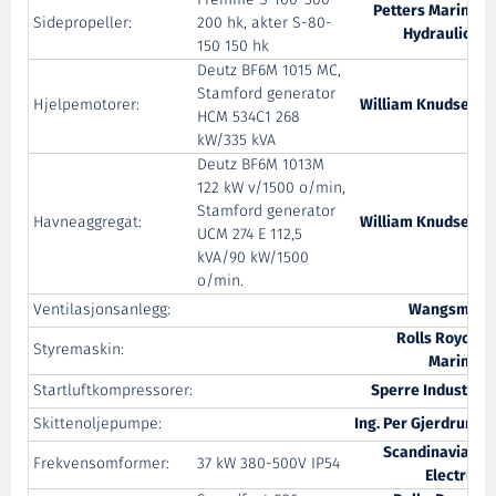
Petters Marine
Sidepropeller:
200 hk, akter S-80-
Hydraulics
150 150 hk
Deutz BF6M 1015 MC,
Stamford generator
Hjelpemotorer:
William Knudsen
HCM 534C1 268
kW/335 kVA
Deutz BF6M 1013M
122 kW v/1500 o/min,
Stamford generator
Havneaggregat:
William Knudsen
UCM 274 E 112,5
kVA/90 kW/1500
o/min.
Ventilasjonsanlegg:
Wangsmo
Rolls Royce
Styremaskin:
Marine
Startluftkompressorer:
Sperre Industri
Skittenoljepumpe:
Ing. Per Gjerdrum
Scandinavian
Frekvensomformer:
37 kW 380-500V IP54
Electric