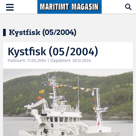
Hopp til hovedinnhold
Toggle
navigation
Kystfisk (05/2004)
Kystfisk (05/2004)
Publisert: 11.05.2004 | Oppdatert: 30.12.2024