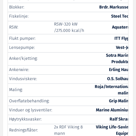
Blokker:
Brdr. Markussen
Fiskelinje:
Steel Tech
RSW-320 kW
RSW:
Aquaterm
/275.000 kcal/h
Flukt pumper:
ITT Flygt
Lensepumpe:
Vest-Jet
Sotra Marine
Anker/kjetting:
Produkter
Ankerwire:
Erling Haug
Vindusviskere:
O.S. Solhaug
Roja/International
Maling:
maling
Overflatebehandling:
Grip Maling
Vinduer og lysventiler:
Marine Aluminium
Høytrykksvasker:
Ralf Skram
2x RDF Viking 8
Viking Life-Saving
Redningsflåter:
mann
Equipm.