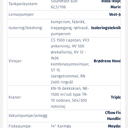
Soundfast 826-
Rolls-Royce
Tankpeileystem:
62,5/106
Marine
Lensepumper:
Vest-Jet
kompr.rom, fabrikk,
Isolering/kledning:
trappegang, rørtrasé,
Isoleringsteknikk
pumperom
CS 1500 capstan, VV3
ankervinsj, HV 500
ørekallvinsj, KV 12 -
9x36
Vinsjer:
Brødrene Hovde
kombinasjonsvinsjer,
ST 15
slangetrommel, RN
2400 ringnål
KN-16 dekkskran, NK-
1500 m/rull type TR-
Kraner:
Triplex
70 notkran, 504/300
notvinsj
Cflow Fish
Vakumpumpe/anlegg:
Handling
Fiskepumpe:
14'' Karmøy
Meydam