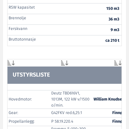
RSW kapasitet
150 m3
Brennolje
36 m3
Ferskvann
9 m3
Bruttotonnasje
ca 210 t
UTSTYRSLISTE
Deutz TBD616V1,
Hovedmotor:
1013M, 122 kW v/1500
William Knudsen
o/min.
Gear:
G42FKV red.6,25:1
Finnøy
Propellanlegg:
P 58.19.220.4
Finnøy
Fremme S-100-300