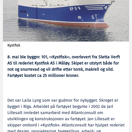
Kystfisk
8. mai ble byggnr. 101, ‹‹Kystfisk››, overlevert fra Sletta Verft
AS til rederiet Kystfisk AS i Måløy. Skipet er utstyrt både for
not og snurrevad og vil drifte etter torsk, makrell og sild.
Fartøyet kostet ca 25 millioner kroner.
Det var Laila Lyng som var gudmor for nybygget. Skroget er
bygget i Riga. Arbeidet på fartøyet begynte i 2002 da Jarl
Lillesalt innledet samarbeid med Atlantconsult om
utviklingen og konstruksjonen av fartøyet. Jan Lillesalt er
skipper ombord i «Kystfisk». Atlantconsult har hjulpet rederiet
med design, prosjektering, byggetilsyn, arbeid- og