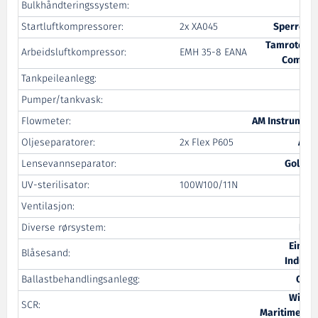
Bulkhåndteringssystem:
Van
Startluftkompressorer:
2x XA045
Sperre In
Tamrotor M
Arbeidsluftkompressor:
EMH 35-8 EANA
Compre
Tankpeileanlegg:
Xt
Pumper/tankvask:
All
Flowmeter:
AM Instrument
Oljeseparatorer:
2x Flex P605
Alfa
Lensevannseparator:
Golten
UV-sterilisator:
100W100/11N
A
Ventilasjon:
Diverse rørsystem:
Fjo
Einar 
Blåsesand:
Indust
Ballastbehandlingsanlegg:
Opti
Wilhe
SCR:
Maritime Ser