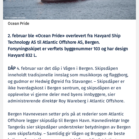
Ocean Pride
2. februar ble «Ocean Pride» overlevert fra Havyard Ship
Technology AS til Atlantic Offshore AS, Bergen.
Forsyningsskipet er verftets byggenummer 103 og har design
Havyard 832 L.
DÅP
4. februar var det dåp i Vågen i Bergen. Skipsdåpen
inneholdt tradisjonelle innslag som musikkorps og flaggborg,
og gudmor er Hedwig Øgreid fra Stavanger. – Skipsdåper er
ikke hverdagskost i Bergen sentrum, og skipsdåpen er en
opplevelse vi gjerne deler med byens innbyggere, sier
administrerende direktør Roy Wareberg i Atlantic Offshore.
Bergen Havnevesen setter pris på at rederier som Atlantic
Offshore legger skipsdåp til Bergen Havn. Havnedirektør Inge
Tangerås sier skipsdåper understreker betydningen av Bergen
som skipsfartsby. – Samtidig gir Vågen og Bryggen de beste