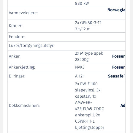
Sy
880 kW
Norwegian El
Varmevekslere:
Sy
2x GPK80-3-12
Kraner:
3 t/12 m
Fendere:
Fen
Luker/fortøyningsutstyr:
2x M type spek
Anker:
Fossen Shi
2850Kg
Ankerkjetting:
NVK3
Fossen Shi
D-ringer:
A 12.1
Seasafe Tran
2x PW-E-100
slepevinsj, 3x
capstan, 1x
AMW-ER-
Dekksmaskineri:
Adria 
42/U3/45-CDDC
ankerspill, 2x
CSWR-III-L
kjettingstopper