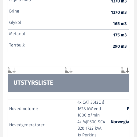
Liquid mud
1370 m3
Brine
1370 m3
Glykol
165 m3
Metanol
175 m3
Tørrbulk
290 m3
UTSTYRSLISTE
4x CAT 3512C á
Hovedmotorer:
1628 kW ved
Pon 
1800 o/min
4x MJR500 SC4
Norwegian El
Hovedgeneratorer:
B20 1722 kVA
S
1x Perkins