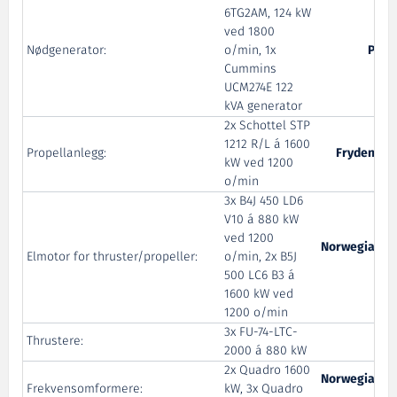
6TG2AM, 124 kW
ved 1800
Nødgenerator:
o/min, 1x
Pon 
Cummins
UCM274E 122
kVA generator
2x Schottel STP
1212 R/L á 1600
Propellanlegg:
Frydenbø 
kW ved 1200
o/min
3x B4J 450 LD6
V10 á 880 kW
ved 1200
Norwegian El
Elmotor for thruster/propeller:
o/min, 2x B5J
Sy
500 LC6 B3 á
1600 kW ved
1200 o/min
3x FU-74-LTC-
Thrustere:
Br
2000 á 880 kW
2x Quadro 1600
Norwegian El
Frekvensomformere:
kW, 3x Quadro