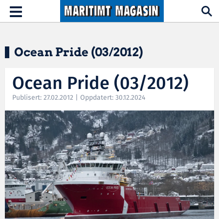
Hopp til hovedinnhold
Toggle
navigation
Ocean Pride (03/2012)
Ocean Pride (03/2012)
Publisert: 27.02.2012 | Oppdatert: 30.12.2024