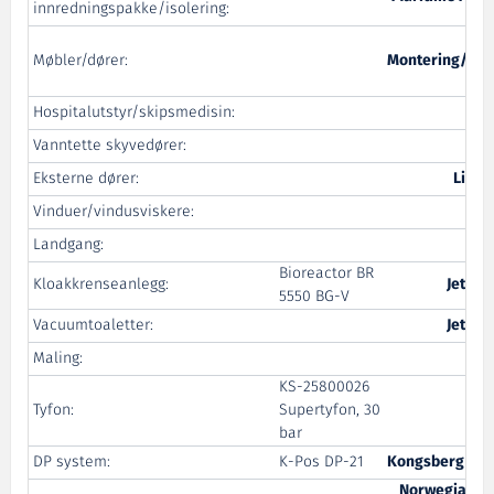
innredningspakke/isolering:
Mar
Møbler/dører:
Montering/Mar
M
Hospitalutstyr/skipsmedisin:
M
Vanntette skyvedører:
Eksterne dører:
Libra
Vinduer/vindusviskere:
Bo
Landgang:
Gu
Bioreactor BR
Kloakkrenseanlegg:
Jets V
5550 BG-V
Vacuumtoaletter:
Jets V
Maling:
KS-25800026
Tyfon:
Supertyfon, 30
Tra
bar
DP system:
K-Pos DP-21
Kongsberg Mar
Norwegian El