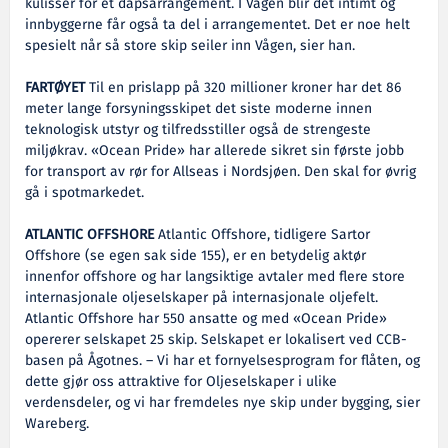
kulisser for et dåpsarrangement. I Vågen blir det intimt og
innbyggerne får også ta del i arrangementet. Det er noe helt
spesielt når så store skip seiler inn Vågen, sier han.
FARTØYET
Til en prislapp på 320 millioner kroner har det 86
meter lange forsyningsskipet det siste moderne innen
teknologisk utstyr og tilfredsstiller også de strengeste
miljøkrav. «Ocean Pride» har allerede sikret sin første jobb
for transport av rør for Allseas i Nordsjøen. Den skal for øvrig
gå i spotmarkedet.
ATLANTIC OFFSHORE
Atlantic Offshore, tidligere Sartor
Offshore (se egen sak side 155), er en betydelig aktør
innenfor offshore og har langsiktige avtaler med flere store
internasjonale oljeselskaper på internasjonale oljefelt.
Atlantic Offshore har 550 ansatte og med «Ocean Pride»
opererer selskapet 25 skip. Selskapet er lokalisert ved CCB-
basen på Ågotnes. – Vi har et fornyelsesprogram for flåten, og
dette gjør oss attraktive for Oljeselskaper i ulike
verdensdeler, og vi har fremdeles nye skip under bygging, sier
Wareberg.