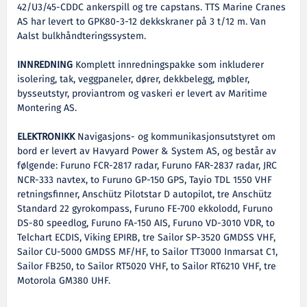
42/U3/45-CDDC ankerspill og tre capstans. TTS Marine Cranes
AS har levert to GPK80-3-12 dekkskraner på 3 t/12 m. Van
Aalst bulkhåndteringssystem.
INNREDNING
Komplett innredningspakke som inkluderer
isolering, tak, veggpaneler, dører, dekkbelegg, møbler,
bysseutstyr, proviantrom og vaskeri er levert av Maritime
Montering AS.
ELEKTRONIKK
Navigasjons- og kommunikasjonsutstyret om
bord er levert av Havyard Power & System AS, og består av
følgende: Furuno FCR-2817 radar, Furuno FAR-2837 radar, JRC
NCR-333 navtex, to Furuno GP-150 GPS, Tayio TDL 1550 VHF
retningsfinner, Anschütz Pilotstar D autopilot, tre Anschütz
Standard 22 gyrokompass, Furuno FE-700 ekkolodd, Furuno
DS-80 speedlog, Furuno FA-150 AIS, Furuno VD-3010 VDR, to
Telchart ECDIS, Viking EPIRB, tre Sailor SP-3520 GMDSS VHF,
Sailor CU-5000 GMDSS MF/HF, to Sailor TT3000 Inmarsat C1,
Sailor FB250, to Sailor RT5020 VHF, to Sailor RT6210 VHF, tre
Motorola GM380 UHF.