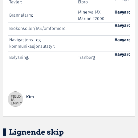
Tavler:
Elpro
Sy
Minerva MX
Havyard Po
Brannalarm:
Marine T2000
Sy
Havyard Po
Brokonsoller/IAS/omformere:
Sy
Navigasjons- og
Havyard Po
kommunikasjonsutstyr:
Sy
Havyard Po
Belysning:
Tranberg
Sy
Kim
Lignende skip