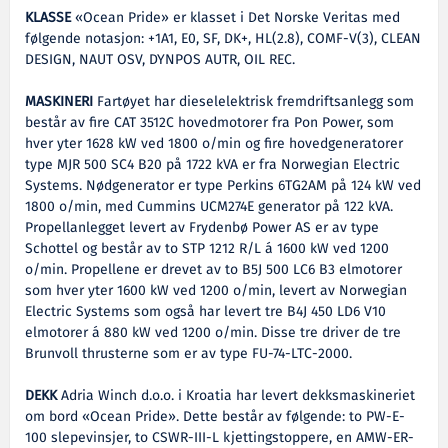
KLASSE
«Ocean Pride» er klasset i Det Norske Veritas med
følgende notasjon: +1A1, E0, SF, DK+, HL(2.8), COMF-V(3), CLEAN
DESIGN, NAUT OSV, DYNPOS AUTR, OIL REC.
MASKINERI
Fartøyet har dieselelektrisk fremdriftsanlegg som
består av fire CAT 3512C hovedmotorer fra Pon Power, som
hver yter 1628 kW ved 1800 o/min og fire hovedgeneratorer
type MJR 500 SC4 B20 på 1722 kVA er fra Norwegian Electric
Systems. Nødgenerator er type Perkins 6TG2AM på 124 kW ved
1800 o/min, med Cummins UCM274E generator på 122 kVA.
Propellanlegget levert av Frydenbø Power AS er av type
Schottel og består av to STP 1212 R/L á 1600 kW ved 1200
o/min. Propellene er drevet av to B5J 500 LC6 B3 elmotorer
som hver yter 1600 kW ved 1200 o/min, levert av Norwegian
Electric Systems som også har levert tre B4J 450 LD6 V10
elmotorer á 880 kW ved 1200 o/min. Disse tre driver de tre
Brunvoll thrusterne som er av type FU-74-LTC-2000.
DEKK
Adria Winch d.o.o. i Kroatia har levert dekksmaskineriet
om bord «Ocean Pride». Dette består av følgende: to PW-E-
100 slepevinsjer, to CSWR-III-L kjettingstoppere, en AMW-ER-