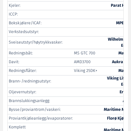
Kjeler:
Parat Halv
ICCP:
Cat
Bokskjølere/ICAF:
MPE Cat
Verkstedsutstyr:
Tin
Wilhelmsen 
Sveiseutstyr/høytrykkvasker:
Equi
Redningsbåt:
MS GTC 700
Mare S
Davit:
AMD3700
Aukra Mar
Redningsflåter:
Viking 25DK+
Mare S
Viking Life-
Brann-/redningsutstyr:
Equi
Oljevernutstyr:
Erlin
Brannslukkingsanlegg:
Autr
Bysse/proviantrom/vaskeri:
Maritime Mont
Proviantkjøleanlegg/evaporatorer:
Florø Kjøles
Komplett
Maritime Mont