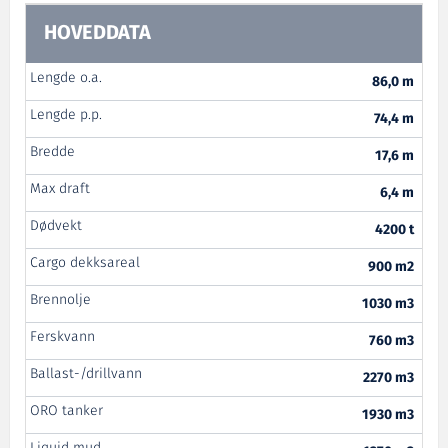
HOVEDDATA
Lengde o.a.
86,0 m
Lengde p.p.
74,4 m
Bredde
17,6 m
Max draft
6,4 m
Dødvekt
4200 t
Cargo dekksareal
900 m2
Brennolje
1030 m3
Ferskvann
760 m3
Ballast-/drillvann
2270 m3
ORO tanker
1930 m3