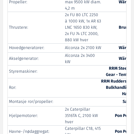
Propeller:
max 9500 kW diam.
Wärtsil
4,2 m
2x FU 80 LTC 2250
á 1000 kW, 1x AR 63
Thrustere:
LNC 1650 830 kW,
Brunvol
2x FU 74 LTC 2000,
880 kW hver
Hovedgeneratorer:
Alconza 2x 2100 kW
Wärtsil
Alconza 2x 3400
Akselgenerator:
Wärtsil
kW
RRM Steerin
Styremaskiner:
Gear - Tenfjor
RRM Rudders an
Ror:
Bulkhandling 
Harei
Montasje ror/propeller:
Salte
2x Caterpillar
Hjelpemotorer:
3516TA C, 2100 kW
Pon Powe
hver
Caterpillar C18, 415
Havne-/nødaggregat:
Pon Powe