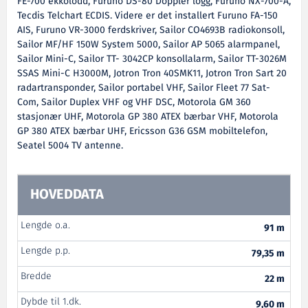
FE-700 ekkolodd, Furuno DS-80 Doppler logg, Furuno NX-700-A,
Tecdis Telchart ECDIS. Videre er det installert Furuno FA-150
AIS, Furuno VR-3000 ferdskriver, Sailor CO4693B radiokonsoll,
Sailor MF/HF 150W System 5000, Sailor AP 5065 alarmpanel,
Sailor Mini-C, Sailor TT- 3042CP konsollalarm, Sailor TT-3026M
SSAS Mini-C H3000M, Jotron Tron 40SMK11, Jotron Tron Sart 20
radartransponder, Sailor portabel VHF, Sailor Fleet 77 Sat-
Com, Sailor Duplex VHF og VHF DSC, Motorola GM 360
stasjonær UHF, Motorola GP 380 ATEX bærbar VHF, Motorola
GP 380 ATEX bærbar UHF, Ericsson G36 GSM mobiltelefon,
Seatel 5004 TV antenne.
HOVEDDATA
Lengde o.a.
91 m
Lengde p.p.
79,35 m
Bredde
22 m
Dybde til 1.dk.
9,60 m