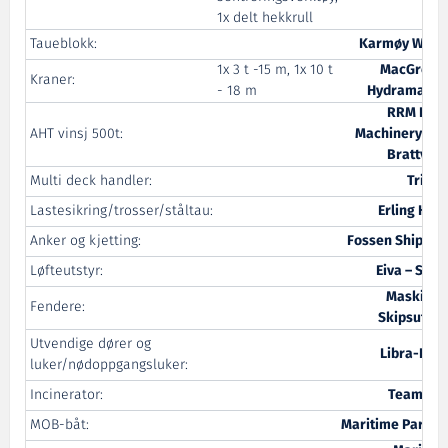
1x delt hekkrull
Taueblokk:
Karmøy Winc
1x 3 t -15 m, 1x 10 t
MacGrego
Kraner:
- 18 m
Hydramarin
RRM Dec
AHT vinsj 500t:
Machinery avd
Brattvaa
Multi deck handler:
Triple
Lastesikring/trosser/ståltau:
Erling Hau
Anker og kjetting:
Fossen Shippin
Løfteutstyr:
Eiva – Safe
Maskin o
Fendere:
Skipsutsty
Utvendige dører og
Libra-Plas
luker/nødoppgangsluker:
Incinerator:
Teamtec
MOB-båt:
Maritime Partne