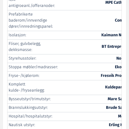
MPE Cathodi
antigroeanl./offeranoder:
Prefabrikerte
baderom/innvendige
Contec
dører/innredningspanel:
Isolasjon:
Kaimann Norg
Fliser, gulvbelegg,
BT Entreprenø
dekksmasse:
Styrehusstoler:
NorSa
Stoppa møbler/madrasser:
Ekorne
Fryse-/kjølerom:
Fresvik Produk
Komplett
Kuldepartne
kulde-/fryseanlegg:
Bysseutstyr/trimutstyr:
Mare Safet
Brannslukkingsutstyr:
Brude Safet
Hospital/hospitalutstyr:
Medi 
Nautisk utstyr:
Erling Hau