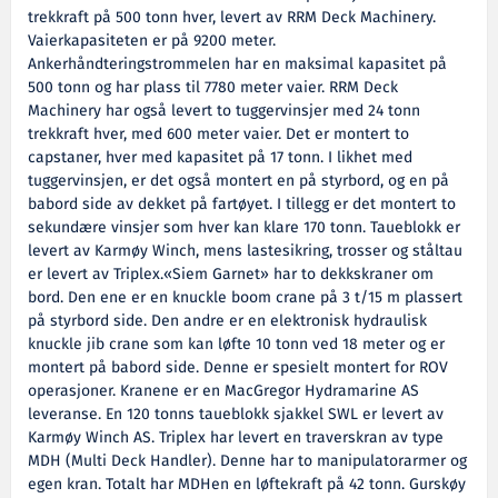
trekkraft på 500 tonn hver, levert av RRM Deck Machinery.
Vaierkapasiteten er på 9200 meter.
Ankerhåndteringstrommelen har en maksimal kapasitet på
500 tonn og har plass til 7780 meter vaier. RRM Deck
Machinery har også levert to tuggervinsjer med 24 tonn
trekkraft hver, med 600 meter vaier. Det er montert to
capstaner, hver med kapasitet på 17 tonn. I likhet med
tuggervinsjen, er det også montert en på styrbord, og en på
babord side av dekket på fartøyet. I tillegg er det montert to
sekundære vinsjer som hver kan klare 170 tonn. Taueblokk er
levert av Karmøy Winch, mens lastesikring, trosser og ståltau
er levert av Triplex.«Siem Garnet» har to dekkskraner om
bord. Den ene er en knuckle boom crane på 3 t/15 m plassert
på styrbord side. Den andre er en elektronisk hydraulisk
knuckle jib crane som kan løfte 10 tonn ved 18 meter og er
montert på babord side. Denne er spesielt montert for ROV
operasjoner. Kranene er en MacGregor Hydramarine AS
leveranse. En 120 tonns taueblokk sjakkel SWL er levert av
Karmøy Winch AS. Triplex har levert en traverskran av type
MDH (Multi Deck Handler). Denne har to manipulatorarmer og
egen kran. Totalt har MDHen en løftekraft på 42 tonn. Gurskøy