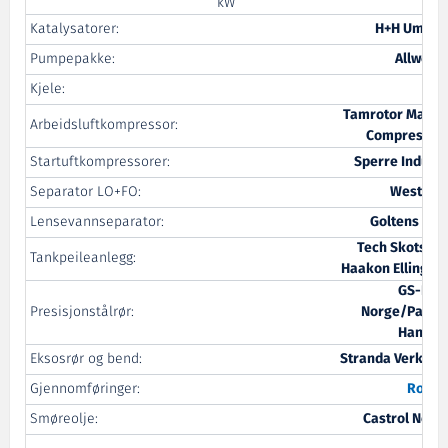
kW
Katalysatorer:
H+H Umwel
Pumpepakke:
Allweile
Kjele:
Pyr
Tamrotor Marin
Arbeidsluftkompressor:
Compressor
Startuftkompressorer:
Sperre Industr
Separator LO+FO:
Westfali
Lensevannseparator:
Goltens Osl
Tech Skotselv
Tankpeileanlegg:
Haakon Ellingse
GS-Hyr
Presisjonstålrør:
Norge/Parke
Hannifi
Eksosrør og bend:
Stranda Verkste
Gjennomføringer:
Roxte
Smøreolje:
Castrol Norg
A