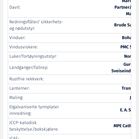
Maritim
Davit:
Partner/ TT
Marin
Redningsflåter/ sikkerhets-
Brude Safet
og nødutstyr:
Vinduer:
Bohame
Vindusviskere:
PMC Serv
Luker/fortøyningsutstyr:
Nor-Pr
Gurskø
Landganger/fallrep:
Sveiseindustr
Rustfrie rekkverk:
Vik
Lanterner:
Tranber
Maling:
Jotu
Elgalvaniserte tynnplater
E. A. Smit
innredning:
ICCP-katodisk
MPE Cathodi
beskyttelse/bokskjølere:
ICAF-