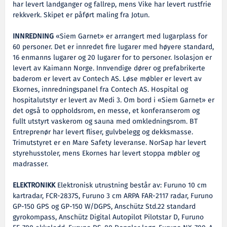
har levert landganger og fallrep, mens Vike har levert rustfrie
rekkverk. Skipet er påført maling fra Jotun.
INNREDNING
«Siem Garnet» er arrangert med lugarplass for
60 personer. Det er innredet fire lugarer med høyere standard,
16 enmanns lugarer og 20 lugarer for to personer. Isolasjon er
levert av Kaimann Norge. Innvendige dører og prefabrikerte
baderom er levert av Contech AS. Løse møbler er levert av
Ekornes, innredningspanel fra Contech AS. Hospital og
hospitalutstyr er levert av Medi 3. Om bord i «Siem Garnet» er
det også to oppholdsrom, en messe, et konferanserom og
fullt utstyrt vaskerom og sauna med omkledningsrom. BT
Entreprenør har levert fliser, gulvbelegg og dekksmasse.
Trimutstyret er en Mare Safety leveranse. NorSap har levert
styrehusstoler, mens Ekornes har levert stoppa møbler og
madrasser.
ELEKTRONIKK
Elektronisk utrustning består av: Furuno 10 cm
kartradar, FCR-2837S, Furuno 3 cm ARPA FAR-2117 radar, Furuno
GP-150 GPS og GP-150 W/DGPS, Anschütz Std.22 standard
gyrokompass, Anschütz Digital Autopilot Pilotstar D, Furuno