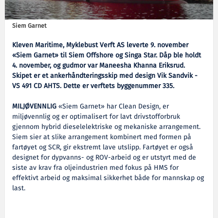
Siem Garnet
Kleven Maritime, Myklebust Verft AS leverte 9. november
«Siem Garnet» til Siem Offshore og Singa Star. Dåp ble holdt
4. november, og gudmor var Maneesha Khanna Eriksrud.
Skipet er et ankerhåndteringsskip med design Vik Sandvik -
VS 491 CD AHTS. Dette er verftets byggenummer 335.
MILJØVENNLIG
«Siem Garnet» har Clean Design, er
miljøvennlig og er optimalisert for lavt drivstofforbruk
gjennom hybrid dieselelektriske og mekaniske arrangement.
Siem sier at slike arrangement kombinert med formen på
fartøyet og SCR, gir ekstremt lave utslipp. Fartøyet er også
designet for dypvanns- og ROV-arbeid og er utstyrt med de
siste av krav fra oljeindustrien med fokus på HMS for
effektivt arbeid og maksimal sikkerhet både for mannskap og
last.