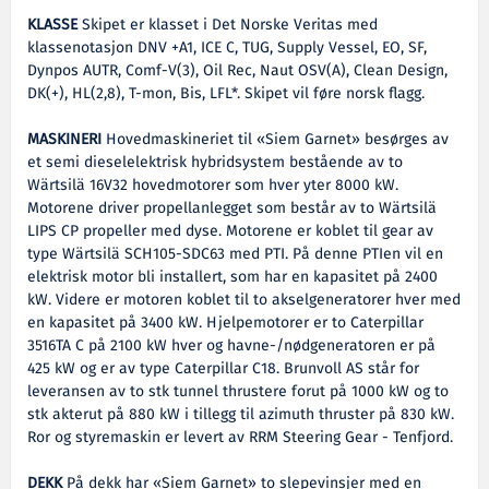
KLASSE
Skipet er klasset i Det Norske Veritas med
klassenotasjon DNV +A1, ICE C, TUG, Supply Vessel, EO, SF,
Dynpos AUTR, Comf-V(3), Oil Rec, Naut OSV(A), Clean Design,
DK(+), HL(2,8), T-mon, Bis, LFL*. Skipet vil føre norsk flagg.
MASKINERI
Hovedmaskineriet til «Siem Garnet» besørges av
et semi dieselelektrisk hybridsystem bestående av to
Wärtsilä 16V32 hovedmotorer som hver yter 8000 kW.
Motorene driver propellanlegget som består av to Wärtsilä
LIPS CP propeller med dyse. Motorene er koblet til gear av
type Wärtsilä SCH105-SDC63 med PTI. På denne PTIen vil en
elektrisk motor bli installert, som har en kapasitet på 2400
kW. Videre er motoren koblet til to akselgeneratorer hver med
en kapasitet på 3400 kW. Hjelpemotorer er to Caterpillar
3516TA C på 2100 kW hver og havne-/nødgeneratoren er på
425 kW og er av type Caterpillar C18. Brunvoll AS står for
leveransen av to stk tunnel thrustere forut på 1000 kW og to
stk akterut på 880 kW i tillegg til azimuth thruster på 830 kW.
Ror og styremaskin er levert av RRM Steering Gear - Tenfjord.
DEKK
På dekk har «Siem Garnet» to slepevinsjer med en