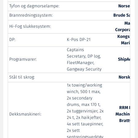
Tyfon og dagmorselampe:
Norseligh
Brannredningssystem:
Brude Safet
Mariof
Hi-Fog slukkesystem:
Corporatio
Kongsber
DP:
K-Pos DP-21
Maritim
Captains
Secretary, DP log,
Programvarer:
ShipAdmi
FleetManager,
Gangway Security
Stål til skrog:
Norsk Stå
1x towing/working
winch, 500 t max,
2x secondary
drums, max 170 t,
RRM Dec
2x tuggervinsjer, 2x
Dekksmaskineri:
Machinery 
24 t, 2x haikjefter,
Brattvaa
4x sett tauepinner,
2x sett
sentreringsverktøy,