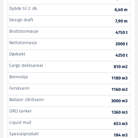
Dybde til 2. dk.
6,40 m
Design draft
7,90 m
Bruttotonnasje
4750 t
Nettotonnasje
2000 t
Dødvekt
4250 t
Cargo dekksareal
810 m2
Brennolje
1180 m3
Ferskvann
1160 m3
Ballast-/drillvann
3000 m3
ORO tanker
1360 m3
Liquid mud
653 m3
Spesialprodukt
184 m3