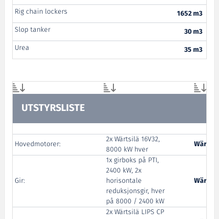
Rig chain lockers
1652 m3
Slop tanker
30 m3
Urea
35 m3
UTSTYRSLISTE
2x Wärtsilä 16V32,
Hovedmotorer:
Wärtsil
8000 kW hver
1x girboks på PTI,
2400 kW, 2x
Gir:
horisontale
Wärtsil
reduksjonsgir, hver
på 8000 / 2400 kW
2x Wärtsilä LIPS CP