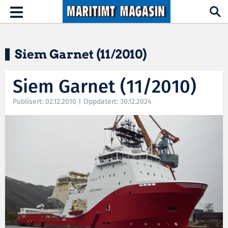
Hopp til hovedinnhold
Toggle
navigation
Siem Garnet (11/2010)
Siem Garnet (11/2010)
Publisert: 02.12.2010 | Oppdatert: 30.12.2024