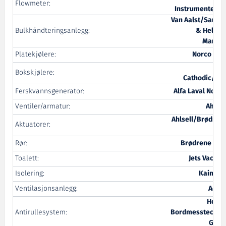
Flowmeter:
Instrumenterin
Van Aalst/Saune
Bulkhåndteringsanlegg:
& Helset
Mariti
Platekjølere:
Norco Osl
MP
Bokskjølere:
Cathodic/NR
Ferskvannsgenerator:
Alfa Laval Nordi
Ventiler/armatur:
Ahlsel
Ahlsell/Brødren
Aktuatorer:
Dah
Rør:
Brødrene Dah
Toalett:
Jets Vacuu
Isolering:
Kaiman
Ventilasjonsanlegg:
Aero
Hopp
Antirullesystem:
Bordmesstechni
Gmb